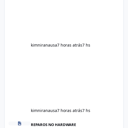
make impressive promises about rapid fat
loss, increased energy, and appetite control.
However, it is important to separate
marketing claims from scientific evidence
before p
kimniranausa
7 horas atrás
7 hs
kimniranausa
7 horas atrás
7 hs
Alka Slim Reviews: Natural Weight Management Support Explained
REPAROS NO HARDWARE