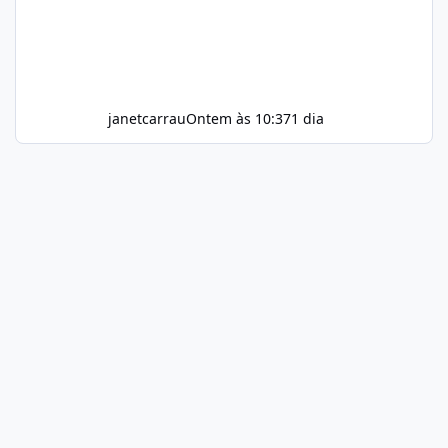
janetcarrau
Ontem às 10:37
1 dia