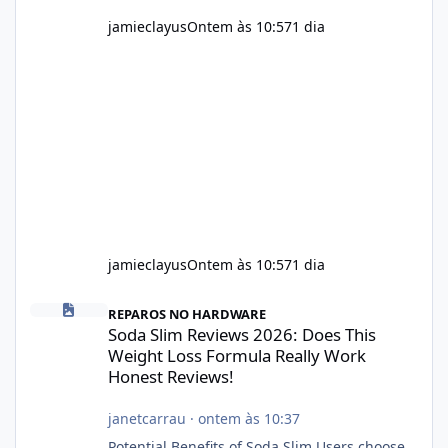
jamieclayus
Ontem às 10:57
1 dia
jamieclayus
Ontem às 10:57
1 dia
Soda Slim Reviews 2026: Does This Weight Loss Formula Really 
REPAROS NO HARDWARE
Soda Slim Reviews 2026: Does This
Weight Loss Formula Really Work
Honest Reviews!
janetcarrau
·
ontem às 10:37
Potential Benefits of Soda Slim Users choose