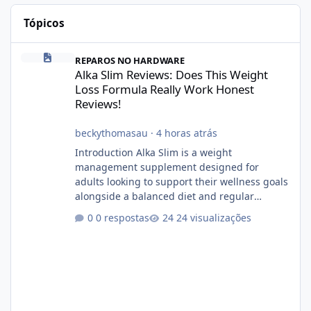
Tópicos
Alka Slim Reviews: Does This Weight Loss Formula Really Work 
REPAROS NO HARDWARE
Alka Slim Reviews: Does This Weight
Loss Formula Really Work Honest
Reviews!
beckythomasau
·
4 horas atrás
Introduction Alka Slim is a weight
management supplement designed for
adults looking to support their wellness goals
alongside a balanced diet and regular
physical activity. The product is marketed as a
0 respostas
24 visualizações
convenient daily formula that may help
support metabolism, energy levels, and
appetite management. While many people
are searching online for Alka Slim Reviews, it
is important to understand how the
supplement works, what ingredients it