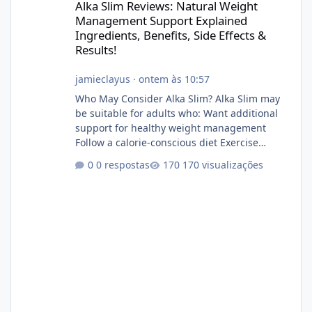
Alka Slim Reviews: Natural Weight
Management Support Explained
Ingredients, Benefits, Side Effects &
Results!
jamieclayus
·
ontem às 10:57
Who May Consider Alka Slim? Alka Slim may
be suitable for adults who: Want additional
support for healthy weight management
Follow a calorie-conscious diet Exercise
regularly Prefer supplements containing
0 respostas
170 visualizações
plant-based ingredients Want to complement
an existing wellness routine It is not intended
for children. How to Use Alka Slim Always
follow the instructions Alka Slim Reviews
provided on the product label. General
recommendations include: Take with water.
Use consistently. Combine with