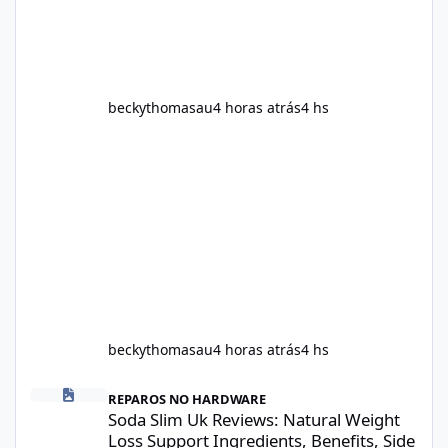
contains, and what realistic expectations
should be. No diet
beckythomasau
4 horas atrás
4 hs
beckythomasau
4 horas atrás
4 hs
Soda Slim Uk Reviews: Natural Weight Loss Support Ingredients, B
REPAROS NO HARDWARE
Soda Slim Uk Reviews: Natural Weight
Loss Support Ingredients, Benefits, Side