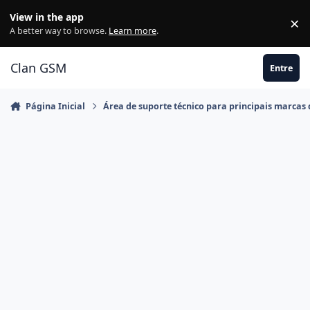
Ir para conteúdo
View in the app
×
Di
A better way to browse.
Learn more
.
Clan GSM
Entre
Página Inicial
Área de suporte técnico para principais marcas