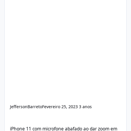
JeffersonBarreto
Fevereiro 25, 2023
3 anos
iPhone 11 com microfone abafado ao dar zoom em video
iPhone 11 com microfone abafado ao dar zoom em