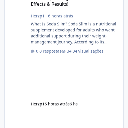
Effects & Results!
Herzp1
·
6 horas atrás
What Is Soda Slim? Soda Slim is a nutritional
supplement developed for adults who want
additional support during their weight-
management journey. According to its
marketing, the formula is designed to help
0 respostas
34 visualizações
support healthy metabolism, reduce cravings,
and encourage consistent progress when
combined with proper lifestyle habits. Unlike
crash diets that promise unrealistic overnight
results, Soda Slim is generally promoted as a
supplement that fits into a long-term
wellness routine. Many users choo
Herzp1
6 horas atrás
6 hs