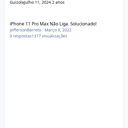
Guizola
Julho 11, 2024
2 anos
iPhone 11 Pro Max Não Liga. Solucionado!
iPhone 11 Pro Max Não Liga. Solucionado!
JeffersonBarreto
·
Março 9, 2022
0
respostas
1377
visualizações