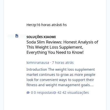
Herzp1
6 horas atrás
6 hs
Soda Slim Reviews: Honest Analysis of This Weight Loss Supple
SOLUÇÕES XIAOMI
Soda Slim Reviews: Honest Analysis of
This Weight Loss Supplement,
Everything You Need to Know!
kimniranausa
·
7 horas atrás
Introduction The weight loss supplement
market continues to grow as more people
look for convenient ways to support their
fitness and weight management goals.
Among the products gaining attention is
0 respostas
42 visualizações
Soda Slim, a dietary supplement marketed to
help with weight management, metabolism,
and overall wellness. Many advertisements