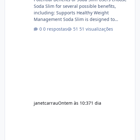
Soda Slim for several possible benefits,
including: Supports Healthy Weight
Management Soda Slim is designed to
complement Soda Slim eating and regular
0 respostas
51 visualizações
exercise rather than replace them.
Encourages Energy Some ingredients may
help maintain normal energy production
throughout the day. Helps Reduce Cravings
Certain ingredients may promote feelings of
fullness when combined with balanced
meals. Supports Metabolism Natural
ingredients may assist the body'
janetcarrau
Ontem às 10:37
1 dia