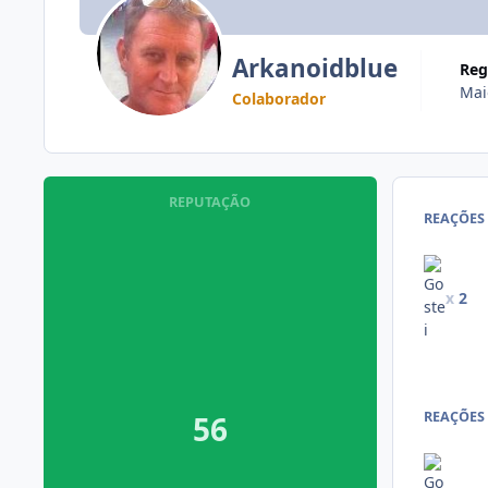
Arkanoidblue
Re
Mai
Colaborador
REPUTAÇÃO
REAÇÕES
x
2
REAÇÕES
56