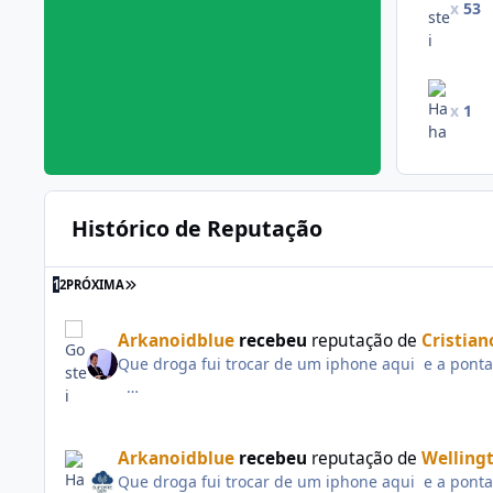
x
53
x
1
Histórico de Reputação
1
2
PRÓXIMA
Arkanoidblue
recebeu
reputação de
Cristia
Que droga fui trocar de um iphone aqui e a ponta s
Quem é vivo sempre aparece. @Wellington Maciel
Arkanoidblue
recebeu
reputação de
Welling
Que droga fui trocar de um iphone aqui e a ponta s