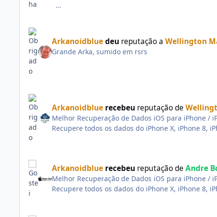
Quem é vivo sempre aparece. @Wellington Maciel
Arkanoidblue
deu
reputação a
Wellington M
Grande Arka, sumido em rsrs
Esse cabo ai é da antena interna(antena sinal ope
Arkanoidblue
recebeu
reputação de
Welling
Melhor Recuperação de Dados iOS para iPhone / iP
Recupere todos os dados do iPhone X, iPhone 8, iP
Recupere fotos, mensagens de texto, contatos, víde
Restaure os dados do iPhone / iPad / iPod, inclui
Arkanoidblue
recebeu
reputação de
Andre B
Recuperar dados (até 20 tipos) do iPhone / iPad / i
Melhor Recuperação de Dados iOS para iPhone / iP
Alguma vez você já apagou acidentalmente seus d
Recupere todos os dados do iPhone X, iPhone 8, iP
tipos de dados do seu dispositivo iOS para o comp
Recupere fotos, mensagens de texto, contatos, víde
do iCloud.
Restaure os dados do iPhone / iPad / iPod, inclui