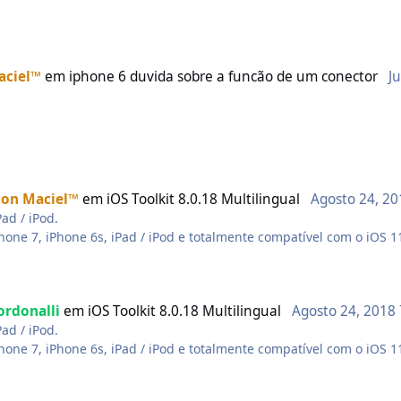
™ . kkkkkk
aciel™
em
iphone 6 duvida sobre a funcão de um conector
J
radora)
ton Maciel™
em
iOS Toolkit 8.0.18 Multilingual
Agosto 24, 2
ad / iPod.
hone 7, iPhone 6s, iPad / iPod e totalmente compatível com o iOS 1
os, anotações e muito mais, perdidos e excluídos do iPhone / iPad 
ndo fotos, contatos, mensagens, vídeos e muito mais no iTunes Back
ordonalli
em
iOS Toolkit 8.0.18 Multilingual
Agosto 24, 2018
Pod
ad / iPod.
ados preciosos no iPhone? O melhor software de recuperação de d
hone 7, iPhone 6s, iPad / iPod e totalmente compatível com o iOS 1
utador. Além disso, ele pode ajudá-lo a recuperar os arquivos iOS 
os, anotações e muito mais, perdidos e excluídos do iPhone / iPad 
ndo fotos, contatos, mensagens, vídeos e muito mais no iTunes Back