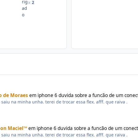
x
2
no de Moraes
em
iphone 6 duvida sobre a funcão de um conec
aiu na minha unha. terei de trocar essa flex. afff. que raiva .
™ . kkkkkk
ton Maciel™
em
iphone 6 duvida sobre a funcão de um conec
aiu na minha unha. terei de trocar essa flex. afff. que raiva .