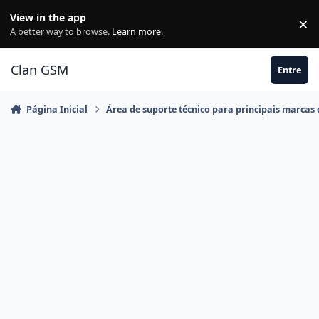
Ir para conteúdo
View in the app
×
Di
A better way to browse.
Learn more
.
Clan GSM
Entre
Página Inicial
Área de suporte técnico para principais marcas