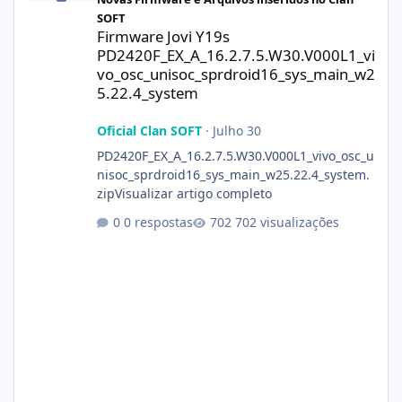
SOFT
Firmware Jovi Y19s
PD2420F_EX_A_16.2.7.5.W30.V000L1_vi
vo_osc_unisoc_sprdroid16_sys_main_w2
5.22.4_system
Oficial Clan SOFT
·
Julho 30
PD2420F_EX_A_16.2.7.5.W30.V000L1_vivo_osc_u
nisoc_sprdroid16_sys_main_w25.22.4_system.
zipVisualizar artigo completo
0 respostas
702 visualizações