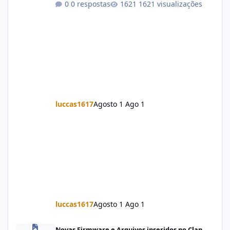
0 respostas
1621 visualizações
luccas1617
Agosto 1
Ago 1
luccas1617
Agosto 1
Ago 1
Firmware Jovi Y19s PD2420F_EX_A_16.2.7.5.W30.V000L1_vivo_osc
Novas Firmware e Arquivos inseridos no Clan