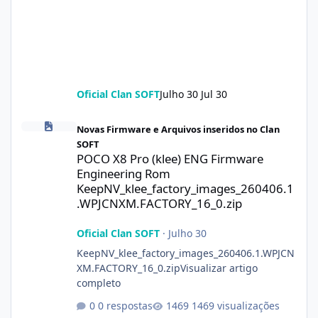
Oficial Clan SOFT
Julho 30
Jul 30
POCO X8 Pro (klee) ENG Firmware Engineering Rom KeepNV_kle
Novas Firmware e Arquivos inseridos no Clan
SOFT
POCO X8 Pro (klee) ENG Firmware
Engineering Rom
KeepNV_klee_factory_images_260406.1
.WPJCNXM.FACTORY_16_0.zip
Oficial Clan SOFT
·
Julho 30
KeepNV_klee_factory_images_260406.1.WPJCN
XM.FACTORY_16_0.zipVisualizar artigo
completo
0 respostas
1469 visualizações