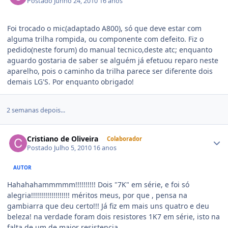
Postado
Junho 24, 2010
16 anos
Foi trocado o mic(adaptado A800), só que deve estar com
alguma trilha rompida, ou componente com defeito. Fiz o
pedido(neste forum) do manual tecnico,deste atc; enquanto
aguardo gostaria de saber se alguém já efetuou reparo neste
aparelho, pois o caminho da trilha parece ser diferente dois
demais LG'S. Por enquanto obrigado!
2 semanas depois...
Cristiano de Oliveira
Colaborador
Postado
Julho 5, 2010
16 anos
AUTOR
Hahahahammmmm!!!!!!!!!! Dois "7K" em série, e foi só
alegria!!!!!!!!!!!!!!!!!!! méritos meus, por que , pensa na
gambiarra que deu certo!!! Já fiz em mais uns quatro e deu
beleza! na verdade foram dois resistores 1K7 em série, isto na
falta de um de maior resistencia.