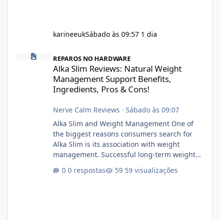
karineeuk
Sábado às 09:57
1 dia
Alka Slim Reviews: Natural Weight Management Support Benefits
REPAROS NO HARDWARE
Alka Slim Reviews: Natural Weight
Management Support Benefits,
Ingredients, Pros & Cons!
Nerve Calm Reviews
·
Sábado às 09:07
Alka Slim and Weight Management One of
the biggest reasons consumers search for
Alka Slim is its association with weight
management. Successful long-term weight
management typically depends on
0 respostas
59 visualizações
consistency rather than quick fixes. A
sustainable routine may include eating
nutrient-dense foods, controlling portions,
reducing excessive intake of highly processed
foods, staying active, sleeping adequately,