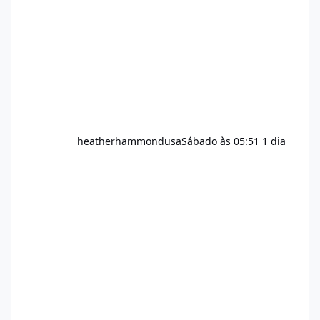
fitness and weight goals. But an important
question remains: Does Alka Slim
heatherhammondusa
Sábado às 05:51
1 dia