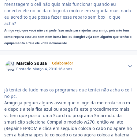
menssagem o cell não quis mais funcionar quando eu
conectei ele no pc da o logo da moto e em seguida mais nada
eu acredito que possa fazer esse reparo sem box , o que
acha?
Amigo vejo que você não vai pode faze nada para ajudar seu amigo pois não tem
como repara esse atc sem nem (uma box ou dongle) veja com alguém que tenho o
equipamento e fala ele volta novamente.
Marcelo Sousa
Colaborador
Postado
Março 4, 2010
16 anos
já tentei de tudo mas os programas que tentei não acha o cell
no pc.
Amigo ja peguei alguns assim que o logo da motorola so o m
e depois a tela fica azul ou apaga fiz este procedimento mais
vc tem que possui uma Scard no programa Smarmoto da
smart-clip seleciona Compal o modelo w270, então vai ate
(Repair EEPROM e clica em seguida coloca o cabo no aparelho
sem a bateria apos te colocado o cabo agora coloca a bateria.