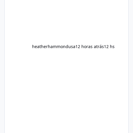
heatherhammondusa
12 horas atrás
12 hs