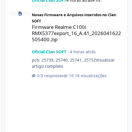
Oficial Clan SOFT
4 horas atrás
4 hs
Firmware Realme C100i RMX5377export_16_A.41_2026041622505
Novas Firmware e Arquivos inseridos no Clan
SOFT
Firmware Realme C100i
RMX5377export_16_A.41_2026041622
505400.zip
Oficial Clan SOFT
·
4 horas atrás
pcb: 25739, 25740, 25741, 25752Visualizar
artigo completo
0 respostas
16 visualizações