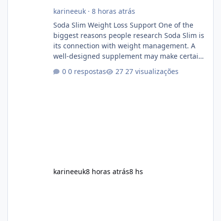
karineeuk
·
8 horas atrás
Soda Slim Weight Loss Support One of the
biggest reasons people research Soda Slim is
its connection with weight management. A
well-designed supplement may make certain
aspects of a healthy routine easier to
0 respostas
27 visualizações
maintain, depending on its ingredients and
the individual using it. Nevertheless, Soda
Slim weight loss results are not guaranteed.
Body weight is affected by many factors,
including calorie intake, activity level, age,
sleep, genetics, medications, and metabolic
health. This means two peopl
karineeuk
8 horas atrás
8 hs