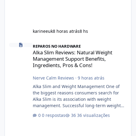
karineeuk
8 horas atrás
8 hs
Alka Slim Reviews: Natural Weight Management Support Benefits
REPAROS NO HARDWARE
Alka Slim Reviews: Natural Weight
Management Support Benefits,
Ingredients, Pros & Cons!
Nerve Calm Reviews
·
9 horas atrás
Alka Slim and Weight Management One of
the biggest reasons consumers search for
Alka Slim is its association with weight
management. Successful long-term weight
management typically depends on
0 respostas
36 visualizações
consistency rather than quick fixes. A
sustainable routine may include eating
nutrient-dense foods, controlling portions,