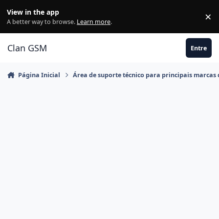
Ir para conteúdo
View in the app
×
Di
A better way to browse.
Learn more
.
Clan GSM
Entre
Página Inicial
Área de suporte técnico para principais marcas