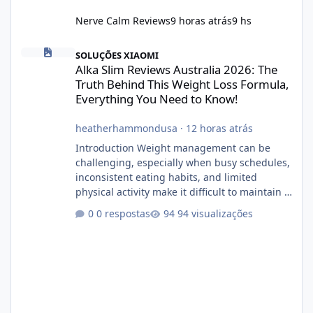
Nerve Calm Reviews
9 horas atrás
9 hs
Alka Slim Reviews Australia 2026: The Truth Behind This Weight
SOLUÇÕES XIAOMI
Alka Slim Reviews Australia 2026: The
Truth Behind This Weight Loss Formula,
Everything You Need to Know!
heatherhammondusa
·
12 horas atrás
Introduction Weight management can be
challenging, especially when busy schedules,
inconsistent eating habits, and limited
physical activity make it difficult to maintain a
healthy routine. As a result, many people look
0 respostas
94 visualizações
for dietary supplements that may
complement their efforts to lose weight. Alka
Slim is marketed as a weight-management
supplement designed for people who want
additional support while working toward their
fitness and weight goals. But an important
question remains: Does Alka Slim