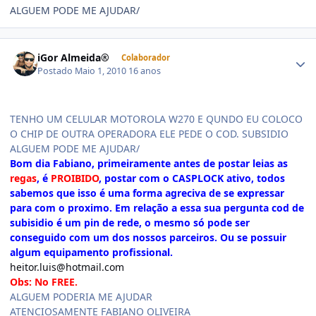
ALGUEM PODE ME AJUDAR/
iGor Almeida®
Colaborador
Postado
Maio 1, 2010
16 anos
TENHO UM CELULAR MOTOROLA W270 E QUNDO EU COLOCO
O CHIP DE OUTRA OPERADORA ELE PEDE O COD. SUBSIDIO
ALGUEM PODE ME AJUDAR/
Bom dia Fabiano, primeiramente antes de postar leias as
regas
, é
PROIBIDO
, postar com o CASPLOCK ativo, todos
sabemos que isso é uma forma agreciva de se expressar
para com o proximo. Em relação a essa sua pergunta cod de
subisidio é um pin de rede, o mesmo só pode ser
conseguido com um dos nossos parceiros. Ou se possuir
algum equipamento profissional.
heitor.luis@hotmail.com
Obs: No FREE.
ALGUEM PODERIA ME AJUDAR
ATENCIOSAMENTE FABIANO OLIVEIRA