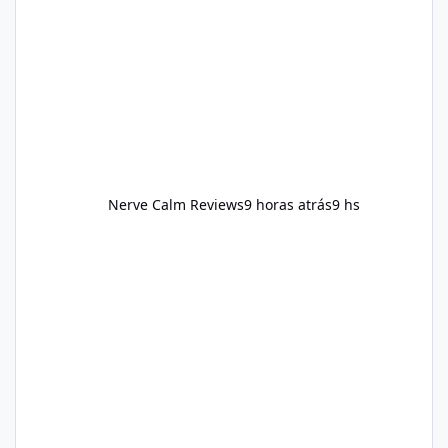
reducing excessive intake of highly processed
foods, staying active, sleeping adequately,
and managing stress. If Alka Slim is
incorporated into such a routine, users
should still maint
Nerve Calm Reviews
9 horas atrás
9 hs