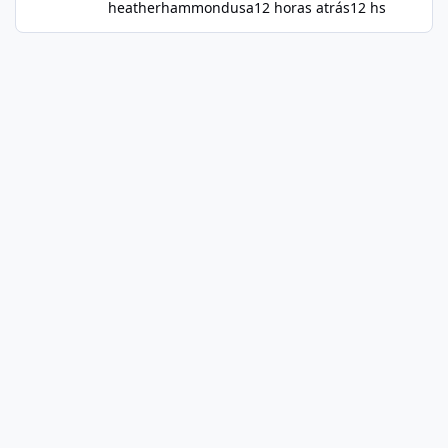
heatherhammondusa
12 horas atrás
12 hs