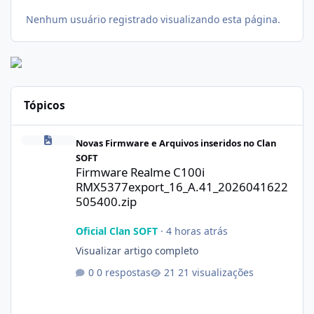
Nenhum usuário registrado visualizando esta página.
Tópicos
Firmware Realme C100i RMX5377export_16_A.41_2026041622505
Novas Firmware e Arquivos inseridos no Clan
SOFT
Firmware Realme C100i
RMX5377export_16_A.41_2026041622
505400.zip
Oficial Clan SOFT
·
4 horas atrás
Visualizar artigo completo
0 respostas
21 visualizações