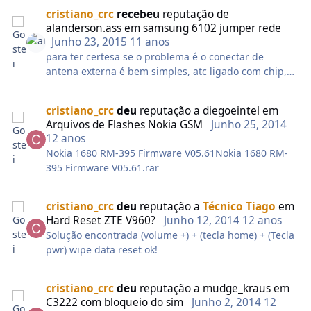
você.
cristiano_crc
recebeu
reputação de
alanderson.ass
em
samsung 6102 jumper rede
Junho 23, 2015
11 anos
para ter certesa se o problema é o conectar de
antena externa é bem simples, atc ligado com chip,
vai precisar de um alfinete que será inserido no
centro do conector, com uma das mãos, observe se
cristiano_crc
deu
reputação a
diegoeintel
em
sinal subiu ao inserir o alfinete ou algo fino o
Arquivos de Flashes Nokia GSM
Junho 25, 2014
bastante, tente realizar uma ligação se der tudo
12 anos
certo, basta trocar o conector de antena externa que
Nokia 1680 RM-395 Firmware V05.61Nokia 1680 RM-
pode ser retirado de outro atc Samsung. Boa sorte.
395 Firmware V05.61.rar
cristiano_crc
deu
reputação a
Técnico Tiago
em
Hard Reset ZTE V960?
Junho 12, 2014
12 anos
Solução encontrada (volume +) + (tecla home) + (Tecla
pwr) wipe data reset ok!
cristiano_crc
deu
reputação a
mudge_kraus
em
C3222 com bloqueio do sim
Junho 2, 2014
12