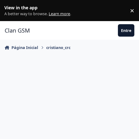
Ir para conteúdo
View in the app
×
Di
A better way to browse.
Learn more
.
Clan GSM
Entre
Página Inicial
cristiano_crc