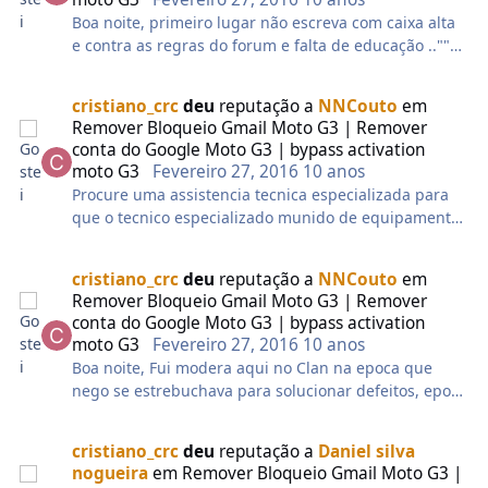
a resposta é sim, seria impossível liberar de graça,
Boa noite, primeiro lugar não escreva com caixa alta
bloquearia o login em menos de 1 minuto e muito
e contra as regras do forum e falta de educação ..""
menos fazer via remoto para todo mundo de graça,
caixa alta siginifica que vc esta gritando ""
damos valor ao trabalho de cada um.
2º se trabalhasse com manutenção e fosse tencio
cristiano_crc
deu
reputação a
NNCouto
em
não estaria perguntando como aplicar um firmware
3° Mas eu não queria pagar, queria de graça, vocês
Remover Bloqueio Gmail Moto G3 | Remover
em um motorola.
sempre ajudam.
conta do Google Moto G3 | bypass activation
Mais uma prova que e curioso, este forum e tecnico
R- Sempre ajudamos e sempre iremos ajudar, mas
moto G3
Fevereiro 27, 2016
10 anos
sendo asim procure um tecnico profisional
como na resposta do item 2, existe custos, quando for
Procure uma assistencia tecnica especializada para
descoberto uma solução gratuita, livre, que não
que o tecnico especializado munido de equipamento
precise de login e senha, com absoluta certeza todos
profissional possa realizar o procedimento.
terão acesso via Clan SOFT.
Este procedimento e para tecnciso.
cristiano_crc
deu
reputação a
NNCouto
em
Remover Bloqueio Gmail Moto G3 | Remover
4° Mas para que este tópico? Vocês querem ganhar
conta do Google Moto G3 | bypass activation
em cima de nós?
moto G3
Fevereiro 27, 2016
10 anos
R- Jamais, temos a solução a mais de mês, não
Boa noite, Fui modera aqui no Clan na epoca que
falamos um "A" não anunciamos, não oferecemos,
nego se estrebuchava para solucionar defeitos, epoca
não fizemos nada, exatamente para que
de tecnicos qualificados que passavam noites em
questionamentos como esse fossem evitados. O
claro tentando solucionar as minimas coisas.
objetivo com este tópico, é apenas dar uma opção a
cristiano_crc
deu
reputação a
Daniel silva
Tenho saudades dos amigos ainda tenho muitos
quem quer e precisa, se você achar que não é justo,
nogueira
em
Remover Bloqueio Gmail Moto G3 |
aqui.
nada é obrigado e continuamos na luta por uma