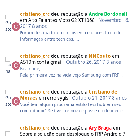
ou pode ser aquele Tecnico que é formado por essas
"escolas" que querem apenas arrancar nossos
cristiano_crc
deu
reputação a
Andre Bordonalli
dinheiro falando em ensinar a profissão do momento
em
Alto Falantes Moto G2 XT1068
Novembro 16,
que é de concerto e manutenção e celulares, pois
2017
8 anos
quando fui fazer o cadastro no Forum não me
Forum destinado a tecnicos em celulares,troca de
exigiram nenhum diploma para poderem mi
informaçao entre tecnicos.
qualificar e mostrar se estou enquadrado nos
E nao a curiosos e fuçadores
"tecnicos ou curiosos e fuçadores" que você quis
Os amigos rafael e soul tronics indicaram vc levar a
dizer.Pois eu infelizmente fui vitima de uma dessas
cristiano_crc
deu
reputação a
NNCouto
em
um tecnico especializado pq qualquer procedimento
"escolas" e devagarzinho estou tentando a me
A510m conta gmail
Outubro 26, 2017
8 anos
errado vc perde seu aparelho.
enquadrar no ramo e é esse o motivo que não fui de
Boa noite,
Eles quizeram apenas ajuda.....
acordo com alguns membros mais experiente pois
Pela primeira vez na vida vejo Samsung com FRP
Abraço
acho que com a experiencia que você TECNICO já
ativado fazer ROOT ou aceitar recovery
mais graduados tem deveria tentar nos ajudar
personalizado.
cristiano_crc
deu
reputação a
Cristiano de
deixando claro que o processo é por conta e risco de
vc e um GENIO
Moraes
em
erro vygis
Outubro 21, 2017
8 anos
quem for executar o serviço.
Você tem algum programa estilo flexi hub em seu
computador? Se tiver, remova e passe o ccleaner e
tente usar a vygis.
cristiano_crc
deu
reputação a
Ary Braga
em
Sobre a solução para desbloqueio FRP Android 7