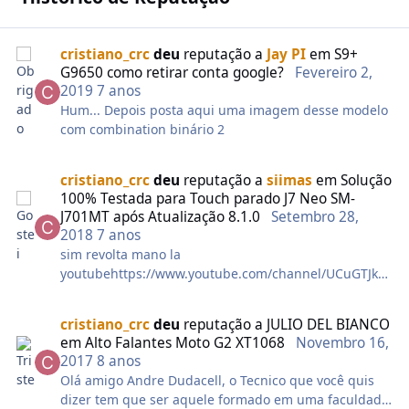
cristiano_crc
deu
reputação a
Jay PI
em
S9+
G9650 como retirar conta google?
Fevereiro 2,
2019
7 anos
Hum... Depois posta aqui uma imagem desse modelo
com combination binário 2
cristiano_crc
deu
reputação a
siimas
em
Solução
100% Testada para Touch parado J7 Neo SM-
J701MT após Atualização 8.1.0
Setembro 28,
2018
7 anos
sim revolta mano la
youtubehttps://www.youtube.com/channel/UCuGTJkX
Sx96uRL18KsKleWQ
cristiano_crc
deu
reputação a
JULIO DEL BIANCO
esse ai
em
Alto Falantes Moto G2 XT1068
Novembro 16,
2017
8 anos
Olá amigo Andre Dudacell, o Tecnico que você quis
dizer tem que ser aquele formado em uma faculdade