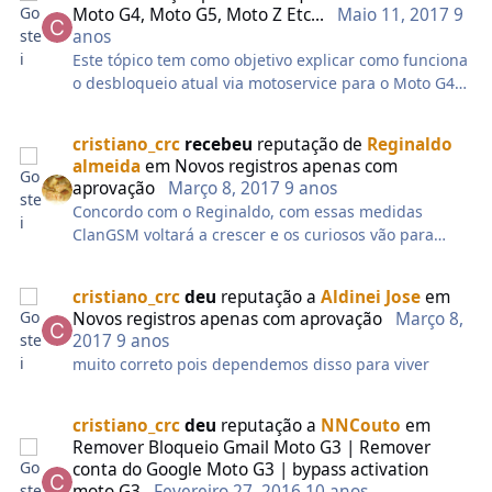
Moto G4, Moto G5, Moto Z Etc...
Maio 11, 2017
9
anos
Este tópico tem como objetivo explicar como funciona
o desbloqueio atual via motoservice para o Moto G4
com Android 7.0. Eu tenho todos os dias dezenas de
perguntas sobre a mesma coisa, então, com este
cristiano_crc
recebeu
reputação de
Reginaldo
tópico aberto, posso indicar e ao mesmo tempo dar
almeida
em
Novos registros apenas com
mais detalhes sobre. Então, para resumir, vou deixar
aprovação
Março 8, 2017
9 anos
abaixo um jogo de perguntas e resposta das quais
Concordo com o Reginaldo, com essas medidas
mais recebo atualmente.
ClanGSM voltará a crescer e os curiosos vão para
outro lugar
1° Alguém do Clan GSM faz o desbloqueio frp moto
g4 7.0?
cristiano_crc
deu
reputação a
Aldinei Jose
em
R- Sim, fazemos, temos esta solução a mais de um
Novos registros apenas com aprovação
Março 8,
mês, começou pelo indiano e temos aperfeiçoado a
2017
9 anos
cada dia, mas ainda é um serviço que exige login e
muito correto pois dependemos disso para viver
senha.
cristiano_crc
deu
reputação a
NNCouto
em
2° Para remover com vocês, eu tenho que pagar?
Remover Bloqueio Gmail Moto G3 | Remover
R- Por se tratar de um serviço que exige login e
conta do Google Moto G3 | bypass activation
senha no qual temos elevados custos para ter acesso,
moto G3
Fevereiro 27, 2016
10 anos