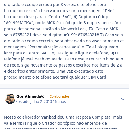
digitado o código errado por 3 vezes, o telefone será
bloqueado e será observado no visor a mensagem "Telef
bloqueado leve para o Centro SVC"; 6) Digitar o código
"#0199*MCK#", onde MCK é o código de 8 dígitos necessário
para a despersonalização do Network Lock; EX: Caso o MCK
seja 87654321 deve-se digitar: #0199*87654321# 7) Caso seja
digitado o código correto, será observado no visor primeiro as
mensagens "Personalização cancelada" e "Telef bloqueado
leve para o Centro SVC"; 8) Desligue e ligue o telefone; 9) O
telefone já está desbloqueado. Caso deseje retirar o bloqueio
de rede, siga novamente os passos descritos nos itens de 2 a
4 descritos anteriormente. Uma vez executado este
procedimento o telefone aceitará qualquer SIM Card.
iGor Almeida®
Colaborador
Postado
Julho 2, 2010
16 anos
Nosso colaborador
vankad
deu uma resposa Completa, mais
vale lembrar que o Criador do tópico não entende de