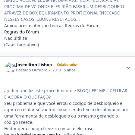
AMIGO VC DEVE LEVAR HA UMA ASSITECIA TECNICA MAS
PROCIMA DE VC ONDE ELES IRÃO FASER UM DESBLOQUEIO
ATRAVEZ DE BOX EQUIPAMENTO PROFICIONAL INDICADO
NESSES CASOS....BONS RESUTADOS...
Amigo preste atençao Leia as Regras do Forum
Regras do Fórum
Nao ultilize
(Caps Look ativo )
Josenilton Lisboa
Colaborador
Postado
Outubro 7, 2010
15 anos
ajudem-me fiz este procedimento e BLOQUEEI MEU CELULAR
E AGORA O QUE FAÇO?
Seu problema e que você errou o codigo de desbloqueio e
agora o celular só vai funcionar sendo feio o desbloqueio por
uma ferramenta de desbloqueio ou o mesmo gerando o
código Freeze.
Heitor gerá codigo freeze, contacte ele, msn
heitor.luis@clangsm.com.br
, não é free.