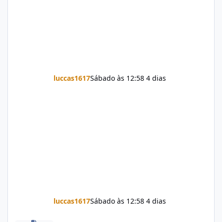
luccas1617
Sábado às 12:58
4 dias
luccas1617
Sábado às 12:58
4 dias
Firmware Jovi Y19s PD2420F_EX_A_16.2.7.5.W30.V000L1_vivo_osc