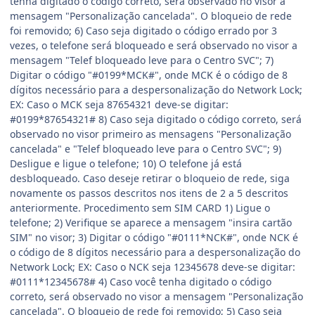
tenha digitado o código correto, será observado no visor a
mensagem "Personalização cancelada". O bloqueio de rede
foi removido; 6) Caso seja digitado o código errado por 3
vezes, o telefone será bloqueado e será observado no visor a
mensagem "Telef bloqueado leve para o Centro SVC"; 7)
Digitar o código "#0199*MCK#", onde MCK é o código de 8
dígitos necessário para a despersonalização do Network Lock;
EX: Caso o MCK seja 87654321 deve-se digitar:
#0199*87654321# 8) Caso seja digitado o código correto, será
observado no visor primeiro as mensagens "Personalização
cancelada" e "Telef bloqueado leve para o Centro SVC"; 9)
Desligue e ligue o telefone; 10) O telefone já está
desbloqueado. Caso deseje retirar o bloqueio de rede, siga
novamente os passos descritos nos itens de 2 a 5 descritos
anteriormente. Procedimento sem SIM CARD 1) Ligue o
telefone; 2) Verifique se aparece a mensagem "insira cartão
SIM" no visor; 3) Digitar o código "#0111*NCK#", onde NCK é
o código de 8 dígitos necessário para a despersonalização do
Network Lock; EX: Caso o NCK seja 12345678 deve-se digitar:
#0111*12345678# 4) Caso você tenha digitado o código
correto, será observado no visor a mensagem "Personalização
cancelada". O bloqueio de rede foi removido; 5) Caso seja