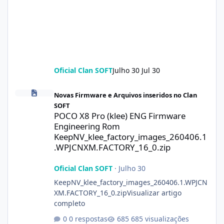
Oficial Clan SOFT
Julho 30
Jul 30
POCO X8 Pro (klee) ENG Firmware Engineering Rom KeepNV_kle
Novas Firmware e Arquivos inseridos no Clan
SOFT
POCO X8 Pro (klee) ENG Firmware
Engineering Rom
KeepNV_klee_factory_images_260406.1
.WPJCNXM.FACTORY_16_0.zip
Oficial Clan SOFT
·
Julho 30
KeepNV_klee_factory_images_260406.1.WPJCN
XM.FACTORY_16_0.zipVisualizar artigo
completo
0 respostas
685 visualizações