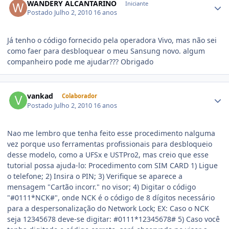
WANDERY ALCANTARINO
Iniciante
Postado
Julho 2, 2010
16 anos
Já tenho o código fornecido pela operadora Vivo, mas não sei
como faer para desbloquear o meu Sansung novo. algum
companheiro pode me ajudar??? Obrigado
vankad
Colaborador
Postado
Julho 2, 2010
16 anos
Nao me lembro que tenha feito esse procedimento nalguma
vez porque uso ferramentas profissionais para desbloqueio
desse modelo, como a UFSx e USTPro2, mas creio que esse
tutorial possa ajuda-lo: Procedimento com SIM CARD 1) Ligue
o telefone; 2) Insira o PIN; 3) Verifique se aparece a
mensagem "Cartão incorr." no visor; 4) Digitar o código
"#0111*NCK#", onde NCK é o código de 8 dígitos necessário
para a despersonalização do Network Lock; EX: Caso o NCK
seja 12345678 deve-se digitar: #0111*12345678# 5) Caso você