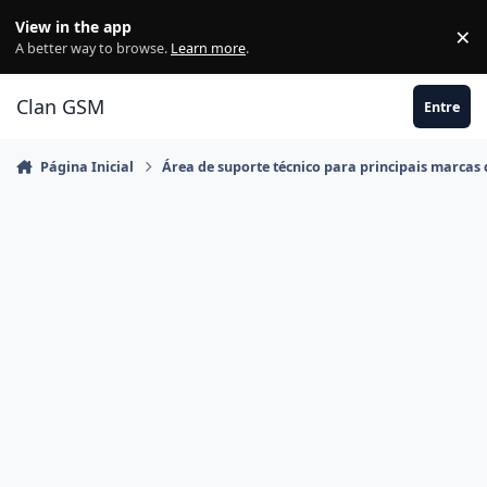
Ir para conteúdo
View in the app
×
Di
A better way to browse.
Learn more
.
Clan GSM
Entre
Página Inicial
Área de suporte técnico para principais marcas