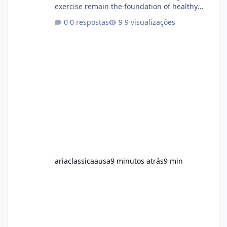
exercise remain the foundation of healthy
weight loss, many individuals also explore
0 respostas
9 visualizações
dietary supplements for additional support.
One product that has attracted attention is
Alka Slim, a weight loss supplement marketed
to help support metabolism, energy levels,
and fat management. This article provides a
neutral and informative overview of Alka Slim.
It explains what the suppl
ariaclassicaausa
9 minutos atrás
9 min