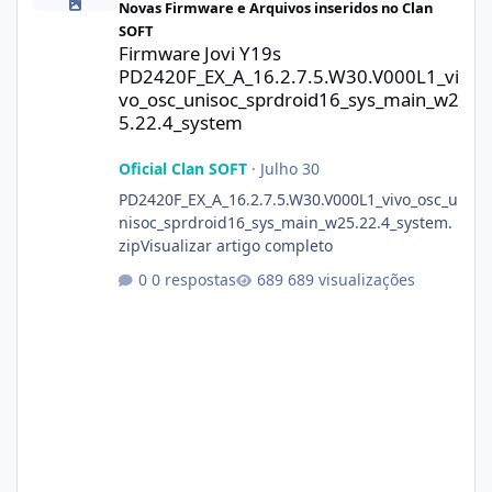
Novas Firmware e Arquivos inseridos no Clan
SOFT
Firmware Jovi Y19s
PD2420F_EX_A_16.2.7.5.W30.V000L1_vi
vo_osc_unisoc_sprdroid16_sys_main_w2
5.22.4_system
Oficial Clan SOFT
·
Julho 30
PD2420F_EX_A_16.2.7.5.W30.V000L1_vivo_osc_u
nisoc_sprdroid16_sys_main_w25.22.4_system.
zipVisualizar artigo completo
0 respostas
689 visualizações