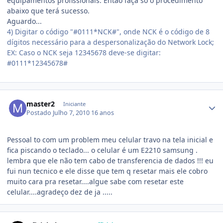
equipamentos profissionais. Então faça so o procedimento
abaixo que terá sucesso.
Aguardo...
4) Digitar o código "#0111*NCK#", onde NCK é o código de 8
dígitos necessário para a despersonalização do Network Lock;
EX: Caso o NCK seja 12345678 deve-se digitar:
#0111*12345678#
master2
Iniciante
Postado
Julho 7, 2010
16 anos
Pessoal to com um problem meu celular travo na tela inicial e
fica piscando o teclado... o celular é um E2210 samsung .
lembra que ele não tem cabo de transferencia de dados !!! eu
fui nun tecnico e ele disse que tem q resetar mais ele cobro
muito cara pra resetar....algue sabe com resetar este
celular....agradeço dez de ja .....