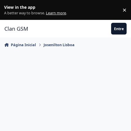
Ir para conteúdo
View in the app
×
Di
A better way to browse.
Learn more
.
Clan GSM
Entre
Página Inicial
Josenilton Lisboa