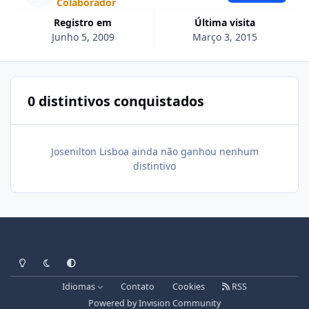
Colaborador
Registro em
Última visita
Junho 5, 2009
Março 3, 2015
0 distintivos conquistados
Josenilton Lisboa ainda não ganhou nenhum
distintivo
Light Mode
Dark Mode
System Preference
Idiomas
Contato
Cookies
RSS
Powered by
Invision Community