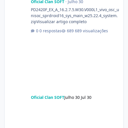
Oficial Clan SOFT
·
Julho 30
PD2420F_EX_A_16.2.7.5.W30.V000L1_vivo_osc_u
nisoc_sprdroid16_sys_main_w25.22.4_system.
zipVisualizar artigo completo
0 respostas
689 visualizações
Oficial Clan SOFT
Julho 30
Jul 30