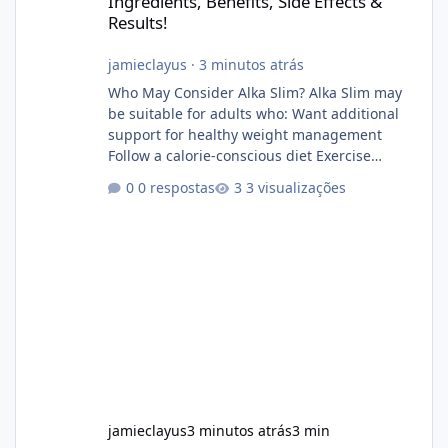
Ingredients, Benefits, Side Effects &
Results!
jamieclayus
·
3 minutos atrás
Who May Consider Alka Slim? Alka Slim may
be suitable for adults who: Want additional
support for healthy weight management
Follow a calorie-conscious diet Exercise
regularly Prefer supplements containing
0 respostas
3 visualizações
plant-based ingredients Want to complement
an existing wellness routine It is not intended
for children. How to Use Alka Slim Always
follow the instructions Alka Slim Reviews
provided on the product label. General
recommendations include: Take with water.
Use consistently. Combine with
jamieclayus
3 minutos atrás
3 min