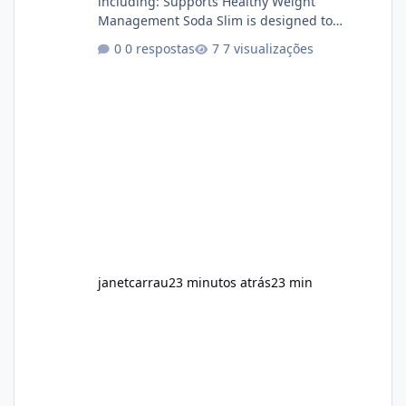
including: Supports Healthy Weight
Management Soda Slim is designed to
complement Soda Slim eating and regular
0 respostas
7 visualizações
exercise rather than replace them.
Encourages Energy Some ingredients may
help maintain normal energy production
throughout the day. Helps Reduce Cravings
Certain ingredients may promote feelings of
fullness when combined with balanced
meals. Supports Metabolism Natural
ingredients may assist the body'
janetcarrau
23 minutos atrás
23 min