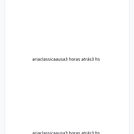
Alka Slim, a weight loss supplement marketed
to help support metabolism, energy levels,
and fat management. This article provides a
neutral and informative overview of Alka Slim.
It explains what the suppl
ariaclassicaausa
3 horas atrás
3 hs
ariaclassicaausa
3 horas atrás
3 hs