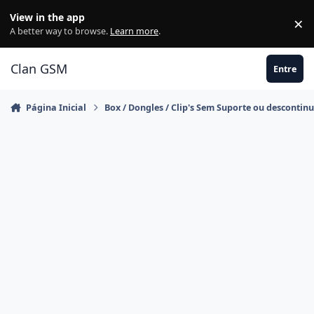
Ir para conteúdo
View in the app
×
Di
A better way to browse.
Learn more
.
Clan GSM
Entre
Página Inicial
Box / Dongles / Clip's Sem Suporte ou descontin