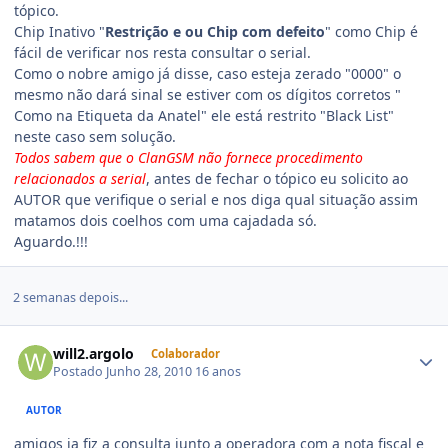
tópico.
Chip Inativo "
Restrição e ou Chip com defeito
" como Chip é
fácil de verificar nos resta consultar o serial.
Como o nobre amigo já disse, caso esteja zerado "0000" o
mesmo não dará sinal se estiver com os dígitos corretos "
Como na Etiqueta da Anatel" ele está restrito "Black List"
neste caso sem solução.
Todos sabem que o ClanGSM não fornece procedimento
relacionados a serial
, antes de fechar o tópico eu solicito ao
AUTOR que verifique o serial e nos diga qual situação assim
matamos dois coelhos com uma cajadada só.
Aguardo.!!!
2 semanas depois...
will2.argolo
Colaborador
Postado
Junho 28, 2010
16 anos
AUTOR
amigos ja fiz a consulta junto a operadora com a nota fiscal e