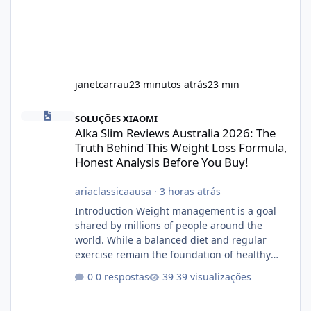
janetcarrau
23 minutos atrás
23 min
Alka Slim Reviews Australia 2026: The Truth Behind This Weight
SOLUÇÕES XIAOMI
Alka Slim Reviews Australia 2026: The
Truth Behind This Weight Loss Formula,
Honest Analysis Before You Buy!
ariaclassicaausa
·
3 horas atrás
Introduction Weight management is a goal
shared by millions of people around the
world. While a balanced diet and regular
exercise remain the foundation of healthy
weight loss, many individuals also explore
0 respostas
39 visualizações
dietary supplements for additional support.
One product that has attracted attention is