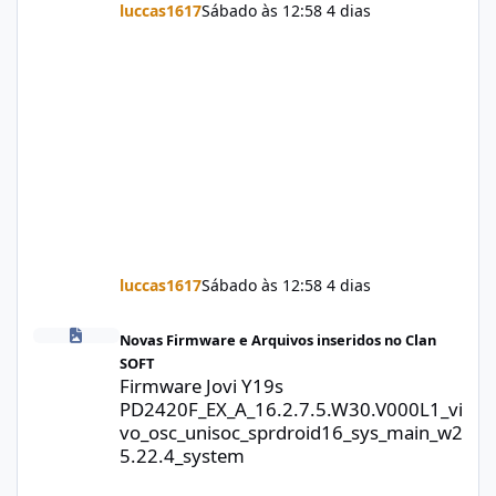
luccas1617
Sábado às 12:58
4 dias
luccas1617
Sábado às 12:58
4 dias
Firmware Jovi Y19s PD2420F_EX_A_16.2.7.5.W30.V000L1_vivo_osc
Novas Firmware e Arquivos inseridos no Clan
SOFT
Firmware Jovi Y19s
PD2420F_EX_A_16.2.7.5.W30.V000L1_vi
vo_osc_unisoc_sprdroid16_sys_main_w2
5.22.4_system