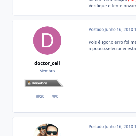
Verifique e tente nova
Postado
Junho 16, 2010
Pois é Igor,o erro foi 
a pouco,selecionei est
doctor_cell
Membro
20
0
posts
Reputação
Postado
Junho 16, 2010