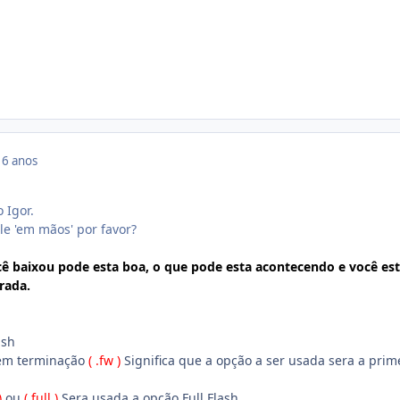
16 anos
 Igor.
le 'em mãos' por favor?
cê baixou pode esta boa, o que pode esta acontecendo e você es
rada.
ash
tem terminação
( .fw )
Significa que a opção a ser usada sera a prim
)
ou
( full )
Sera usada a opção Full Flash.