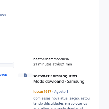
cusa
heatherhammondusa
21 minutos atrás
21 min
Modo dowloand - Samsung
UTOR
SOFTWARE E DESBLOQUEIOS
Modo dowloand - Samsung
luccas1617
·
Agosto 1
Com essas nova atualização, estou
tendo dificuldades em colocar os
aparelhos em modo dowloand.