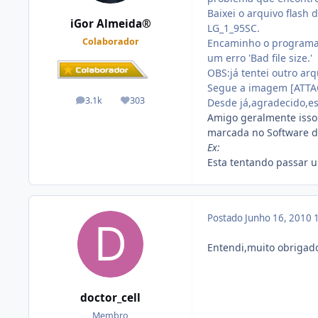
Baixei o arquivo flash
iGor Almeida®
LG_1_95SC.
Colaborador
Encaminho o programa a
um erro 'Bad file size.'
OBS:já tentei outro arq
Segue a imagem [ATT
3.1k
303
Desde já,agradecido,e
posts
Reputação
Amigo geralmente isso
marcada no Software d
Ex:
Esta tentando passar u
Postado
Junho 16, 2010
Entendi,muito obrigado 
doctor_cell
Membro