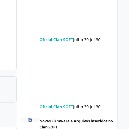
Oficial Clan SOFT
Julho 30
Jul 30
Oficial Clan SOFT
Julho 30
Jul 30
Redmi Turbo 5 (klee) ENG Firmware Engineering Rom Ke
Novas Firmware e Arquivos inseridos no
Clan SOFT