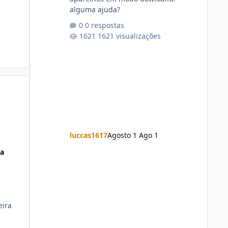
alguma ajuda?
0 respostas
1621 visualizações
luccas1617
Agosto 1
Ago 1
ta
eira