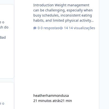
Introduction Weight management
can be challenging, especially when
busy schedules, inconsistent eating
habits, and limited physical activity
e o
make it difficult to maintain a healthy
ash do
0 respostas
14 visualizações
routine. As a result, many people look
for dietary supplements that may
'Bad
complement their efforts to lose
weight. Alka Slim is marketed as a
weight-management supplement
designed for people who want
additional support while working
toward their fitness and weight goals.
But an important question remains:
Does Alka Slim
heatherhammondusa
21 minutos atrás
21 min
e o