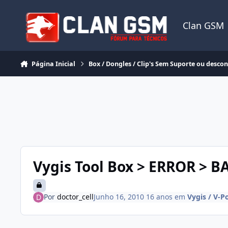
Ir para conteúdo
Clan GSM
Página Inicial
Box / Dongles / Clip's Sem Suporte ou desco
Vygis Tool Box > ERROR > BA
Por
doctor_cell
Junho 16, 2010
16 anos
em
Vygis / V-