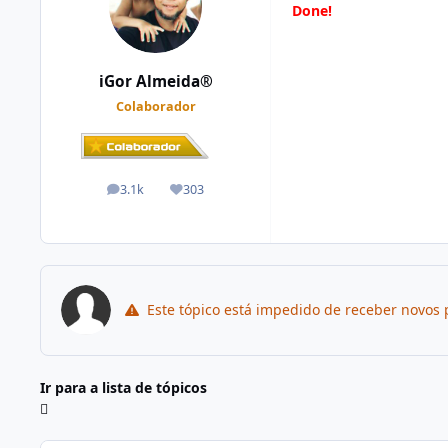
Done!
iGor Almeida®
Colaborador
3.1k
303
posts
Reputação
Este tópico está impedido de receber novos 
Ir para a lista de tópicos