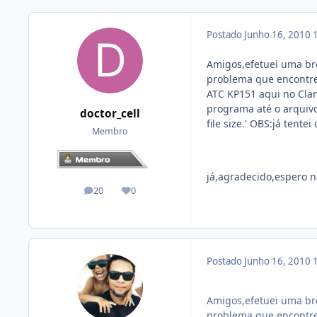
Postado
Junho 16, 2010
Amigos,efetuei uma br
problema que encontrei 
ATC KP151 aqui no Cla
programa até o arquivo
doctor_cell
file size.' OBS:já tent
Membro
já,agradecido,espero 
20
0
posts
Reputação
Postado
Junho 16, 2010
Amigos,efetuei uma br
problema que encontrei