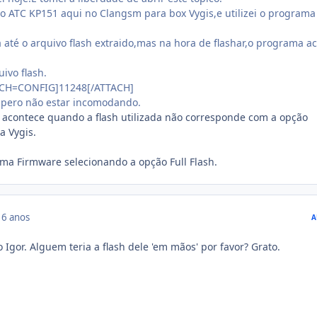
 do ATC KP151 aqui no Clangsm para box Vygis,e utilizei o programa
té o arquivo flash extraido,mas na hora de flashar,o programa a
uivo flash.
ACH=CONFIG]11248[/ATTACH]
spero não estar incomodando.
 acontece quando a flash utilizada não corresponde com a opção
a Vygis.
ma Firmware selecionando a opção Full Flash.
16 anos
A
Igor. Alguem teria a flash dele 'em mãos' por favor? Grato.