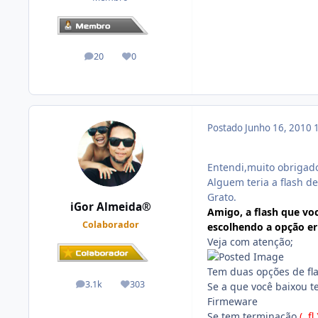
20
0
posts
Reputação
Postado
Junho 16, 2010
Entendi,muito obrigado
Alguem teria a flash de
Grato.
iGor Almeida®
Amigo, a flash que vo
Colaborador
escolhendo a opção er
Veja com atenção;
Tem duas opções de fl
3.1k
303
Se a que você baixou 
posts
Reputação
Firmeware
Se tem terminação
( .fl 