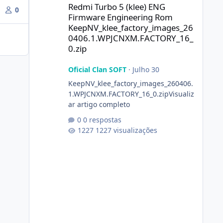
Redmi Turbo 5 (klee) ENG
0
Firmware Engineering Rom
KeepNV_klee_factory_images_26
0406.1.WPJCNXM.FACTORY_16_
0.zip
Oficial Clan SOFT
·
Julho 30
KeepNV_klee_factory_images_260406.
1.WPJCNXM.FACTORY_16_0.zipVisualiz
ar artigo completo
0 respostas
1227 visualizações