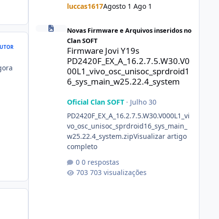
luccas1617
Agosto 1
Ago 1
Firmware Jovi Y19s PD2420F_EX_A_16.2.7.5.W30.V000L1_vi
Novas Firmware e Arquivos inseridos no
Clan SOFT
UTOR
Firmware Jovi Y19s
PD2420F_EX_A_16.2.7.5.W30.V0
gora
00L1_vivo_osc_unisoc_sprdroid1
6_sys_main_w25.22.4_system
Oficial Clan SOFT
·
Julho 30
PD2420F_EX_A_16.2.7.5.W30.V000L1_vi
vo_osc_unisoc_sprdroid16_sys_main_
w25.22.4_system.zipVisualizar artigo
completo
0 respostas
703 visualizações