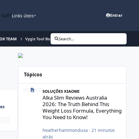
n SOFT
Links úteis
Entrar
 BOX TEAM
Vygis Tool Box > ERROR > BAD FILE SIZE.
Search...
Tópicos
Alka Slim Reviews Australia 2026: The Truth Behind This 
SOLUÇÕES XIAOMI
Alka Slim Reviews Australia
2026: The Truth Behind This
es
Weight Loss Formula, Everything
You Need to Know!
heatherhammondusa
·
21 minutos
atrás