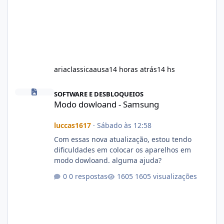
ariaclassicaausa
14 horas atrás
14 hs
Modo dowloand - Samsung
SOFTWARE E DESBLOQUEIOS
Modo dowloand - Samsung
luccas1617
·
Sábado às 12:58
Com essas nova atualização, estou tendo
dificuldades em colocar os aparelhos em
modo dowloand. alguma ajuda?
0 respostas
1605 visualizações