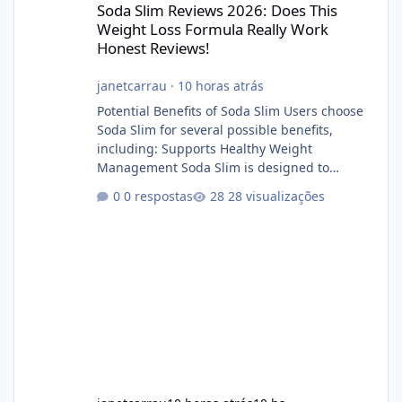
Soda Slim Reviews 2026: Does This
Weight Loss Formula Really Work
Honest Reviews!
janetcarrau
·
10 horas atrás
Potential Benefits of Soda Slim Users choose
Soda Slim for several possible benefits,
including: Supports Healthy Weight
Management Soda Slim is designed to
complement Soda Slim eating and regular
0 respostas
28 visualizações
exercise rather than replace them.
Encourages Energy Some ingredients may
help maintain normal energy production
throughout the day. Helps Reduce Cravings
Certain ingredients may promote feelings of
fullness when combined with balanced
meals. Supports Metabolism Natural
ingredients may assist the body'