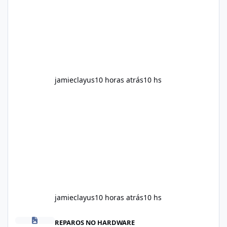
provided on the product label. General
recommendations include: Take with water.
Use consistently. Combine with
jamieclayus
10 horas atrás
10 hs
jamieclayus
10 horas atrás
10 hs
Soda Slim Reviews 2026: Does This Weight Loss Formula Really 
REPAROS NO HARDWARE