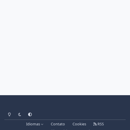
Light Mode
Dark Mode
System Preference
Idiomas
Contato
Cookies
RSS