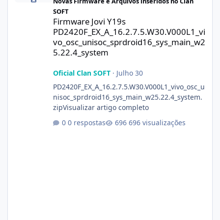
Novas Firmware e Arquivos inseridos no Clan
SOFT
Firmware Jovi Y19s
PD2420F_EX_A_16.2.7.5.W30.V000L1_vi
vo_osc_unisoc_sprdroid16_sys_main_w2
5.22.4_system
Oficial Clan SOFT
·
Julho 30
PD2420F_EX_A_16.2.7.5.W30.V000L1_vivo_osc_u
nisoc_sprdroid16_sys_main_w25.22.4_system.
zipVisualizar artigo completo
0 respostas
696 visualizações