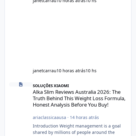
janetcarrau
10 horas atrás
10 hs
janetcarrau
10 horas atrás
10 hs
Alka Slim Reviews Australia 2026: The Truth Behind This Weight
SOLUÇÕES XIAOMI
Alka Slim Reviews Australia 2026: The
Truth Behind This Weight Loss Formula,
Honest Analysis Before You Buy!
ariaclassicaausa
·
14 horas atrás
Introduction Weight management is a goal
shared by millions of people around the