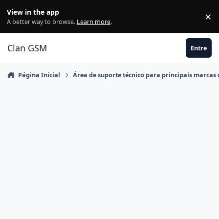
Ir para conteúdo
View in the app
×
Di
A better way to browse.
Learn more
.
Clan GSM
Entre
Página Inicial
Área de suporte técnico para principais marcas