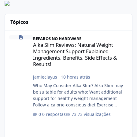
Tópicos
Alka Slim Reviews: Natural Weight Management Support Explained
REPAROS NO HARDWARE
Alka Slim Reviews: Natural Weight
Management Support Explained
Ingredients, Benefits, Side Effects &
Results!
jamieclayus
·
10 horas atrás
Who May Consider Alka Slim? Alka Slim may
be suitable for adults who: Want additional
support for healthy weight management
Follow a calorie-conscious diet Exercise
regularly Prefer supplements containing
0 respostas
73 visualizações
plant-based ingredients Want to complement
an existing wellness routine It is not intended
for children. How to Use Alka Slim Always
follow the instructions Alka Slim Reviews