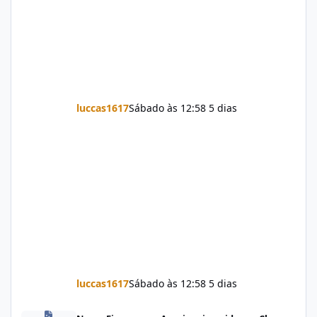
luccas1617
Sábado às 12:58
5 dias
luccas1617
Sábado às 12:58
5 dias
Firmware Jovi Y19s PD2420F_EX_A_16.2.7.5.W30.V000L1_vivo_osc