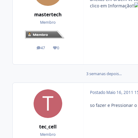
clico em Informação!!
mastertech
Membro
47
0
posts
Reputação
3 semanas depois...
Postado
Maio 16, 2011
1
so fazer e Pressionar o
tec_cell
Membro