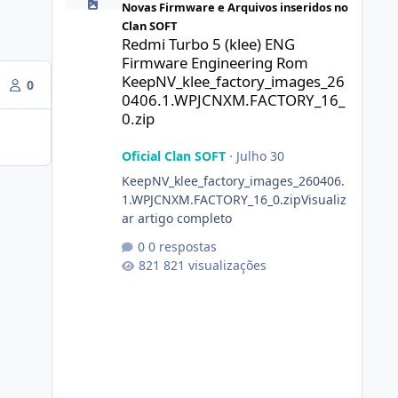
Novas Firmware e Arquivos inseridos no
Clan SOFT
Redmi Turbo 5 (klee) ENG
Firmware Engineering Rom
KeepNV_klee_factory_images_26
0
0406.1.WPJCNXM.FACTORY_16_
0.zip
Oficial Clan SOFT
·
Julho 30
KeepNV_klee_factory_images_260406.
1.WPJCNXM.FACTORY_16_0.zipVisualiz
ar artigo completo
0 respostas
821 visualizações