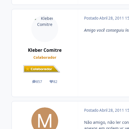
Postado
Abril 28, 2011
15
Amigo você conseguiu ler
Kleber Comitre
Colaborador
857
82
posts
Reputação
Postado
Abril 28, 2011
15
Não amigo, não ler cons
anexos em ordem vc ve