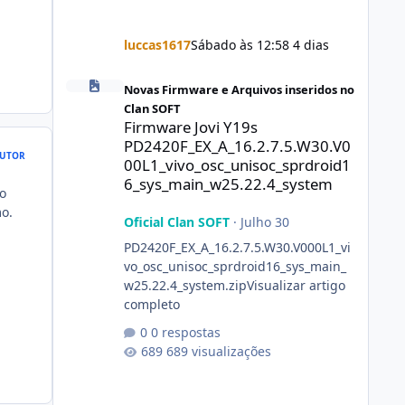
luccas1617
Sábado às 12:58
4 dias
Firmware Jovi Y19s PD2420F_EX_A_16.2.7.5.W30.V000L1_vi
Novas Firmware e Arquivos inseridos no
Clan SOFT
Firmware Jovi Y19s
PD2420F_EX_A_16.2.7.5.W30.V0
UTOR
00L1_vivo_osc_unisoc_sprdroid1
6_sys_main_w25.22.4_system
o
o.
Oficial Clan SOFT
·
Julho 30
PD2420F_EX_A_16.2.7.5.W30.V000L1_vi
vo_osc_unisoc_sprdroid16_sys_main_
w25.22.4_system.zipVisualizar artigo
completo
0 respostas
689 visualizações