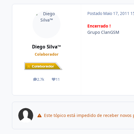
Postado
Maio 17, 2011
1
Encerrado !
Grupo ClanGSM
Diego Silva™
Colaborador
2.7k
11
posts
Reputação
Este tópico está impedido de receber novos 