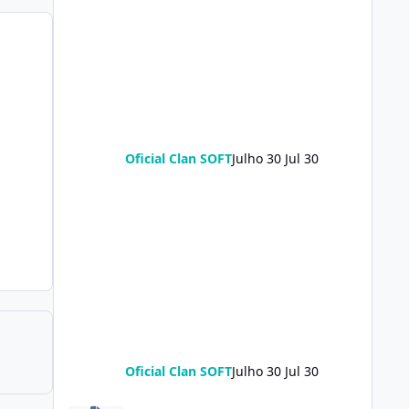
Oficial Clan SOFT
Julho 30
Jul 30
Oficial Clan SOFT
Julho 30
Jul 30
Redmi Turbo 5 (klee) ENG Firmware Engineering Rom Ke