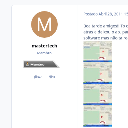
Postado
Abril 28, 2011
15
Boa tarde amigos!! To
atras e deixou o ap. par
software mas não ta re
mastertech
Membro
47
0
posts
Reputação