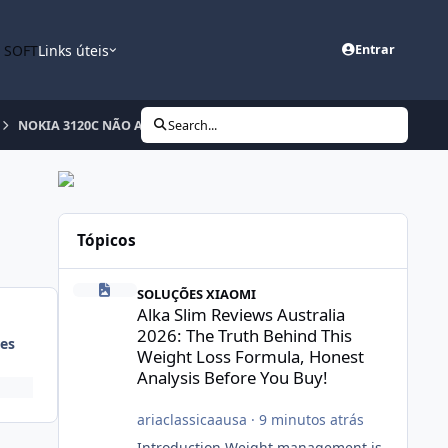
n SOFT
Links úteis
Entrar
NOKIA 3120C NÃO ATUALIZA
Search...
Tópicos
Alka Slim Reviews Australia 2026: The Truth Behind This 
SOLUÇÕES XIAOMI
Alka Slim Reviews Australia
2026: The Truth Behind This
es
Weight Loss Formula, Honest
Analysis Before You Buy!
ariaclassicaausa
·
9 minutos atrás
Introduction Weight management is