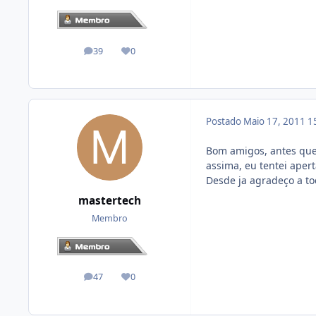
39
0
posts
Reputação
Postado
Maio 17, 2011
1
Bom amigos, antes que
assima, eu tentei ape
Desde ja agradeço a t
mastertech
Membro
47
0
posts
Reputação