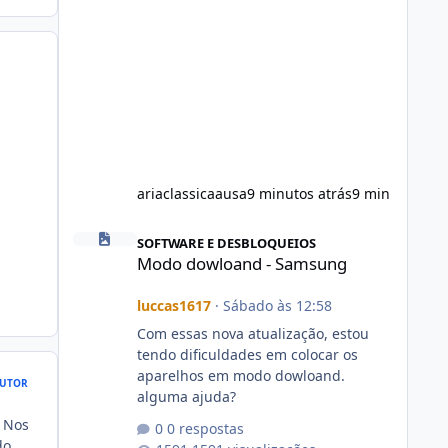
ariaclassicaausa
9 minutos atrás
9 min
Modo dowloand - Samsung
SOFTWARE E DESBLOQUEIOS
Modo dowloand - Samsung
luccas1617
·
Sábado às 12:58
Com essas nova atualização, estou
tendo dificuldades em colocar os
aparelhos em modo dowloand.
UTOR
alguma ajuda?
. Nos
0 respostas
do