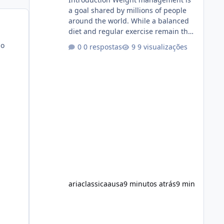
a goal shared by millions of people
around the world. While a balanced
diet and regular exercise remain the
foundation of healthy weight loss,
po
0 respostas
9 visualizações
many individuals also explore dietary
supplements for additional support.
One product that has attracted
attention is Alka Slim, a weight loss
supplement marketed to help
support metabolism, energy levels,
and fat management. This article
provides a neutral and informative
overview of Alka Slim. It explains what
the suppl
ariaclassicaausa
9 minutos atrás
9 min