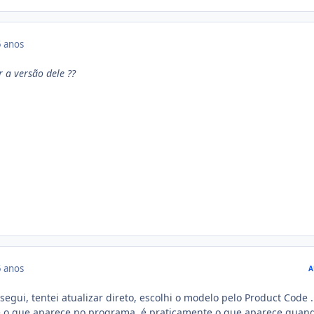
 anos
 a versão dele ??
 anos
A
egui, tentei atualizar direto, escolhi o modelo pelo Product Code 
 o que aparece no programa, é praticamente o que aparece quan