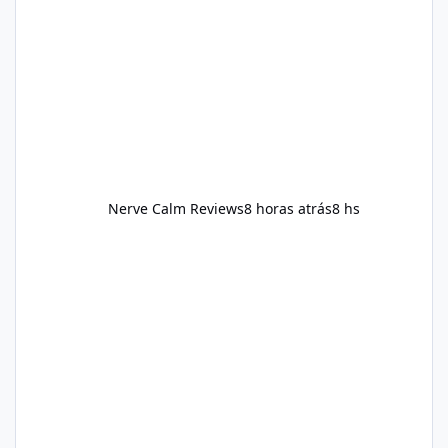
reducing excessive intake of highly processed
foods, staying active, sleeping adequately,
and managing stress. If Alka Slim is
incorporated into such a routine, users
should still maint
Nerve Calm Reviews
8 horas atrás
8 hs