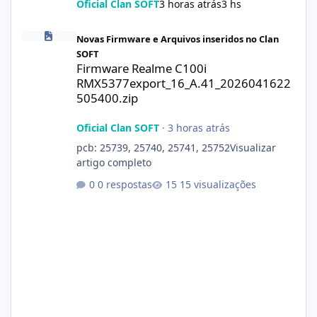
Oficial Clan SOFT
3 horas atrás
3 hs
Firmware Realme C100i RMX5377export_16_A.41_2026041622505
Novas Firmware e Arquivos inseridos no Clan
SOFT
Firmware Realme C100i
RMX5377export_16_A.41_2026041622
505400.zip
Oficial Clan SOFT
·
3 horas atrás
pcb: 25739, 25740, 25741, 25752Visualizar
artigo completo
0 respostas
15 visualizações