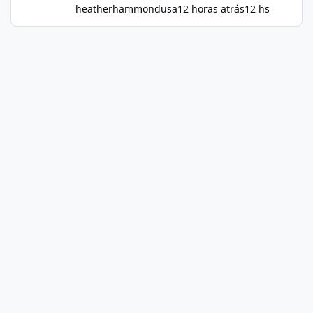
heatherhammondusa
12 horas atrás
12 hs