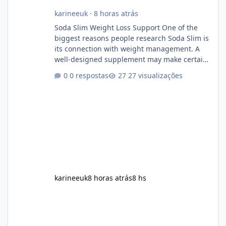
karineeuk
·
8 horas atrás
Soda Slim Weight Loss Support One of the
biggest reasons people research Soda Slim is
its connection with weight management. A
well-designed supplement may make certain
aspects of a healthy routine easier to
0 respostas
27 visualizações
maintain, depending on its ingredients and
the individual using it. Nevertheless, Soda
Slim weight loss results are not guaranteed.
Body weight is affected by many factors,
including calorie intake, activity level, age,
sleep, genetics, medications, and metabolic
health. This means two peopl
karineeuk
8 horas atrás
8 hs