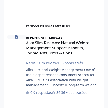
karineeuk
8 horas atrás
8 hs
Alka Slim Reviews: Natural Weight Management Support Benefits
REPAROS NO HARDWARE
Alka Slim Reviews: Natural Weight
Management Support Benefits,
Ingredients, Pros & Cons!
Nerve Calm Reviews
·
8 horas atrás
Alka Slim and Weight Management One of
the biggest reasons consumers search for
Alka Slim is its association with weight
management. Successful long-term weight
management typically depends on
0 respostas
36 visualizações
consistency rather than quick fixes. A
sustainable routine may include eating
nutrient-dense foods, controlling portions,