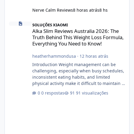
Nerve Calm Reviews
8 horas atrás
8 hs
Alka Slim Reviews Australia 2026: The Truth Behind This Weight
SOLUÇÕES XIAOMI
Alka Slim Reviews Australia 2026: The
Truth Behind This Weight Loss Formula,
Everything You Need to Know!
heatherhammondusa
·
12 horas atrás
Introduction Weight management can be
challenging, especially when busy schedules,
inconsistent eating habits, and limited
physical activity make it difficult to maintain a
healthy routine. As a result, many people look
0 respostas
91 visualizações
for dietary supplements that may
complement their efforts to lose weight. Alka
Slim is marketed as a weight-management
supplement designed for people who want
additional support while working toward their
fitness and weight goals. But an important
question remains: Does Alka Slim