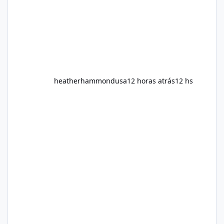
heatherhammondusa
12 horas atrás
12 hs