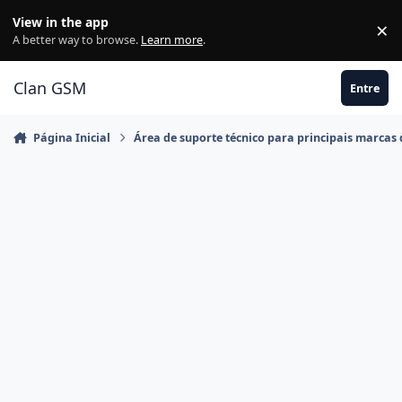
Ir para conteúdo
View in the app
×
Di
A better way to browse.
Learn more
.
Clan GSM
Entre
Página Inicial
Área de suporte técnico para principais marcas