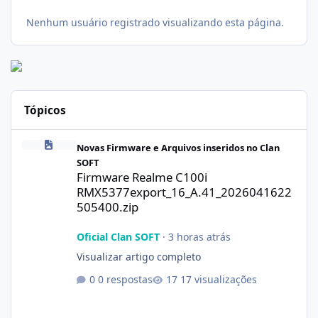
Nenhum usuário registrado visualizando esta página.
Tópicos
Firmware Realme C100i RMX5377export_16_A.41_2026041622505
Novas Firmware e Arquivos inseridos no Clan
SOFT
Firmware Realme C100i
RMX5377export_16_A.41_2026041622
505400.zip
Oficial Clan SOFT
·
3 horas atrás
Visualizar artigo completo
0 respostas
17 visualizações