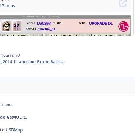
issionais!
, 2014
11 anos
por Bruno Batista
15 anos
ndo GSMULTI.
.0 e USBMap.