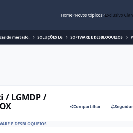
Home
Novos tópicos
Exclusivo Cla
rcas do mercado.
SOLUÇÕES LG
SOFTWARE E DESBLOQUEIOS
P
i / LGMDP /
BOX
Compartilhar
Seguidor
WARE E DESBLOQUEIOS