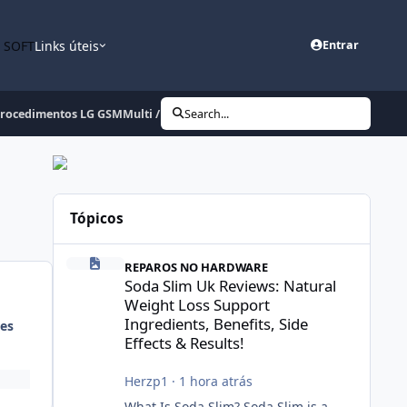
n SOFT
Links úteis
Entrar
rocedimentos LG GSMMulti / LGMDP / LGDP2 / entre outros sem BOX
Search...
Tópicos
Soda Slim Uk Reviews: Natural Weight Loss Support Ingredi
REPAROS NO HARDWARE
Soda Slim Uk Reviews: Natural
Weight Loss Support
Ingredients, Benefits, Side
es
Effects & Results!
Herzp1
·
1 hora atrás
What Is Soda Slim? Soda Slim is a