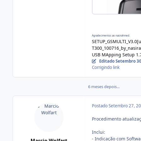
Agradecimentos ao nasirahmed.
SETUP_GSMULTI_V3.0[u
T300_100716_by_nasir
USB MApping Setup 1.
Editado
Setembro 30
Corrigindo link
6 meses depois...
Postado
Setembro 27, 2
Procedimento atualiza
Inclui:
- Indicação com Softwa
Marcio Wolfart