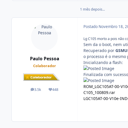
1 mês depois...
Postado
Novembro 18, 
Lg C105 morto a pois não co
Sem da o boot, nem uti
Recuperado por
GSMU
o processo é o mesmo 
Paulo Pessoa
Inicializando a flash:
Colaborador
Finalizada com sucesso
ROM_LGC105AT-00-V10e
3.5k
448
posts
Reputação
C105_100809.rar
LGC105AT-00-V10e-IND