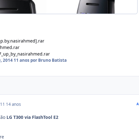
p.by.nasirahmed].rar
ahmed.rar
7_up_by_nasirahmed.rar
, 2014
11 anos
por Bruno Batista
011
14 anos
A
ção
LG T300 via FlashTool E2
re