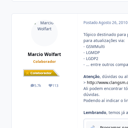
Postado
Agosto 26, 201
Tópico destinado para
para atualizações via:
- GSMMulti
- LGMDP
Marcio Wolfart
- LGDP2
Colaborador
- ... entre outros compa
Atenção
, dúvidas ou a
>
http://www.clangsm.
5.7k
113
posts
Reputação
Ali podem encontrar t
dúvidas.
Podendo aí indicar o l
Lembrando
, temos já 