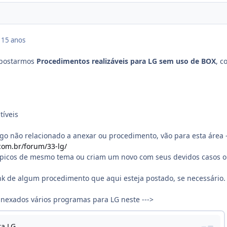
0
15 anos
 postarmos
Procedimentos realizáveis para LG sem uso de BOX
, c
tíveis
lgo não relacionado a anexar ou procedimento, vão para esta área -
com.br/forum/33-lg/
ópicos de mesmo tema ou criam um novo com seus devidos casos 
ink de algum procedimento que aqui esteja postado, se necessário.
anexados vários programas para LG neste --->