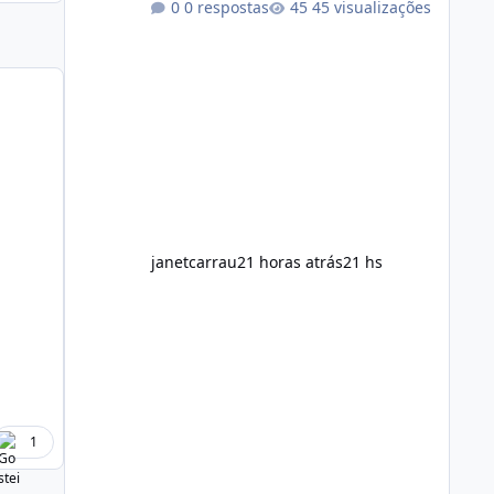
0 respostas
45 visualizações
eating and regular exercise rather
than replace them. Encourages
Energy Some ingredients may help
maintain normal energy production
throughout the day. Helps Reduce
Cravings Certain ingredients may
promote feelings of fullness when
combined with balanced meals.
Supports Metabolism Natural
ingredients may assist the body'
janetcarrau
21 horas atrás
21 hs
1