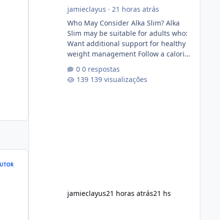
jamieclayus
·
21 horas atrás
Who May Consider Alka Slim? Alka
Slim may be suitable for adults who:
Want additional support for healthy
weight management Follow a calorie-
conscious diet Exercise regularly
0 respostas
Prefer supplements containing plant-
139 visualizações
based ingredients Want to
complement an existing wellness
routine It is not intended for children.
How to Use Alka Slim Always follow
the instructions Alka Slim Reviews
provided on the product label.
General recommendations include:
Take with water. Use consistently.
UTOR
Combine with
jamieclayus
21 horas atrás
21 hs