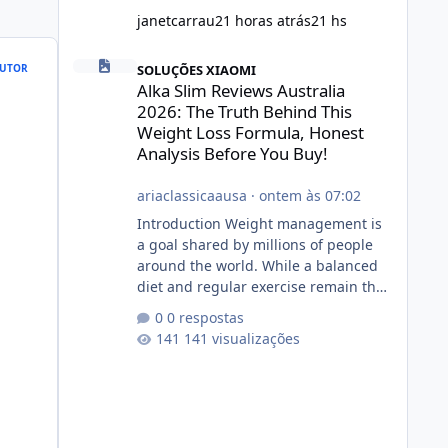
janetcarrau
21 horas atrás
21 hs
Alka Slim Reviews Australia 2026: The Truth Behind This 
SOLUÇÕES XIAOMI
UTOR
Alka Slim Reviews Australia
2026: The Truth Behind This
Weight Loss Formula, Honest
Analysis Before You Buy!
ariaclassicaausa
·
ontem às 07:02
Introduction Weight management is
a goal shared by millions of people
around the world. While a balanced
diet and regular exercise remain the
foundation of healthy weight loss,
0 respostas
many individuals also explore dietary
141 visualizações
supplements for additional support.
One product that has attracted
attention is Alka Slim, a weight loss
supplement marketed to help
support metabolism, energy levels,