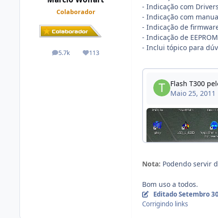
- Indicação com Driver
Colaborador
- Indicação com manual
- Indicação de firmwar
- Indicação de EEPROM
- Inclui tópico para d
5.7k
113
posts
Reputação
Nota:
Podendo servir d
Bom uso a todos.
Editado
Setembro 30
Corrigindo links