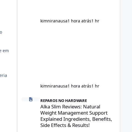
increased energy, and appetite
control. However, it is important to
separate marketing claims from
scientific evidence before p
kimniranausa
1 hora atrás
1 hr
o
re em
eria
kimniranausa
1 hora atrás
1 hr
Alka Slim Reviews: Natural Weight Management Support Exp
REPAROS NO HARDWARE
Alka Slim Reviews: Natural
Weight Management Support
Explained Ingredients, Benefits,
Side Effects & Results!