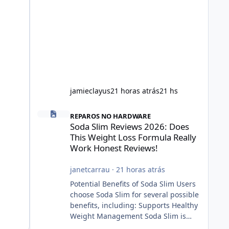
jamieclayus
21 horas atrás
21 hs
Soda Slim Reviews 2026: Does This Weight Loss Formula R
REPAROS NO HARDWARE
Soda Slim Reviews 2026: Does
This Weight Loss Formula Really
Work Honest Reviews!
janetcarrau
·
21 horas atrás
Potential Benefits of Soda Slim Users
choose Soda Slim for several possible
benefits, including: Supports Healthy
Weight Management Soda Slim is
designed to complement Soda Slim