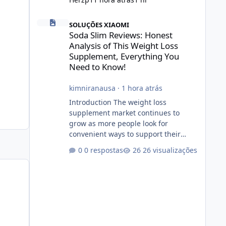
Soda Slim Reviews: Honest Analysis of This Weight Loss 
SOLUÇÕES XIAOMI
Soda Slim Reviews: Honest
Analysis of This Weight Loss
Supplement, Everything You
Need to Know!
kimniranausa
·
1 hora atrás
Introduction The weight loss
supplement market continues to
grow as more people look for
convenient ways to support their
fitness and weight management
0 respostas
26 visualizações
goals. Among the products gaining
attention is Soda Slim, a dietary
supplement marketed to help with
weight management, metabolism,
and overall wellness. Many
advertisements make impressive
promises about rapid fat loss,