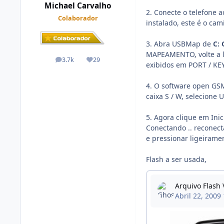
Michael Carvalho
2. Conecte o telefone a
Colaborador
instalado, este é o cam
3. Abra USBMap de
C
:
MAPEAMENTO, volte a l
3.7k
29
posts
Reputação
exibidos em PORT / KE
4. O software open GSM
caixa S / W, selecione
5. Agora clique em Ini
Conectando .. reconect
e pressionar ligeirame
Flash a ser usada,