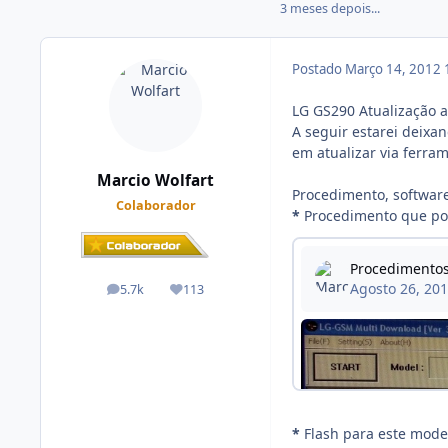
3 meses depois...
Postado
Março 14, 2012
LG GS290 Atualização a
A seguir estarei deixa
em atualizar via ferra
Marcio Wolfart
Procedimento, software
Colaborador
*
Procedimento que pod
5.7k
113
posts
Reputação
*
Flash para este mod