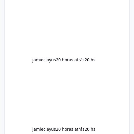
for children. How to Use Alka Slim Always
follow the instructions Alka Slim Reviews
provided on the product label. General
recommendations include: Take with water.
Use consistently. Combine with
jamieclayus
20 horas atrás
20 hs
jamieclayus
20 horas atrás
20 hs