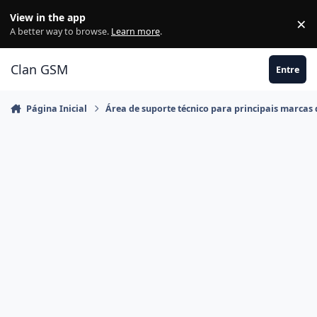
Ir para conteúdo
View in the app
×
Di
A better way to browse.
Learn more
.
Clan GSM
Entre
Página Inicial
Área de suporte técnico para principais marcas