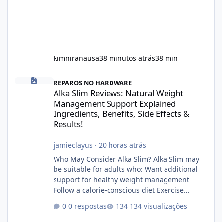
kimniranausa
38 minutos atrás
38 min
Alka Slim Reviews: Natural Weight Management Support Explained
REPAROS NO HARDWARE
Alka Slim Reviews: Natural Weight
Management Support Explained
Ingredients, Benefits, Side Effects &
Results!
jamieclayus
·
20 horas atrás
Who May Consider Alka Slim? Alka Slim may
be suitable for adults who: Want additional
support for healthy weight management
Follow a calorie-conscious diet Exercise
regularly Prefer supplements containing
0 respostas
134 visualizações
plant-based ingredients Want to complement
an existing wellness routine It is not intended