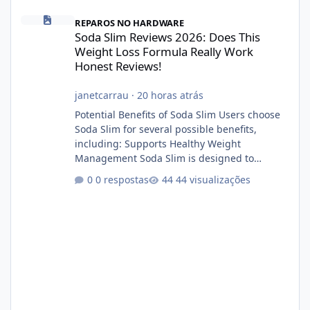
Soda Slim Reviews 2026: Does This Weight Loss Formula Really 
REPAROS NO HARDWARE
Soda Slim Reviews 2026: Does This
Weight Loss Formula Really Work
Honest Reviews!
janetcarrau
·
20 horas atrás
Potential Benefits of Soda Slim Users choose
Soda Slim for several possible benefits,
including: Supports Healthy Weight
Management Soda Slim is designed to
complement Soda Slim eating and regular
0 respostas
44 visualizações
exercise rather than replace them.
Encourages Energy Some ingredients may
help maintain normal energy production
throughout the day. Helps Reduce Cravings
Certain ingredients may promote feelings of
fullness when combined with balanced
meals. Supports Metabolism Natural
ingredients may assist the body'