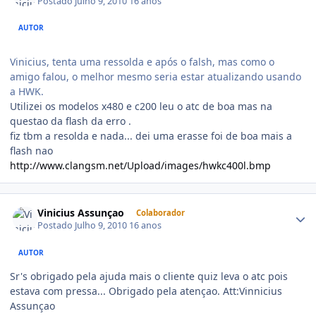
Postado
Julho 9, 2010
16 anos
AUTOR
Vinicius, tenta uma ressolda e após o falsh, mas como o
amigo falou, o melhor mesmo seria estar atualizando usando
a HWK.
Utilizei os modelos x480 e c200 leu o atc de boa mas na
questao da flash da erro .
fiz tbm a resolda e nada... dei uma erasse foi de boa mais a
flash nao
http://www.clangsm.net/Upload/images/hwkc400l.bmp
Vinicius Assunçao
Colaborador
Postado
Julho 9, 2010
16 anos
AUTOR
Sr's obrigado pela ajuda mais o cliente quiz leva o atc pois
estava com pressa... Obrigado pela atençao. Att:Vinnicius
Assunçao