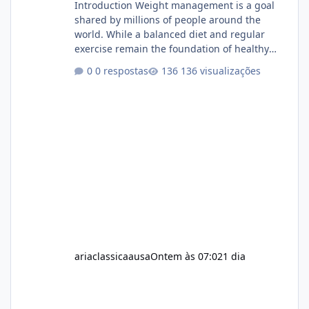
Introduction Weight management is a goal
shared by millions of people around the
world. While a balanced diet and regular
exercise remain the foundation of healthy
weight loss, many individuals also explore
0 respostas
136 visualizações
dietary supplements for additional support.
One product that has attracted attention is
Alka Slim, a weight loss supplement marketed
to help support metabolism, energy levels,
and fat management. This article provides a
neutral and informative overview of Alka Slim.
It explains what the suppl
ariaclassicaausa
Ontem às 07:02
1 dia