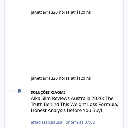
janetcarrau
20 horas atrás
20 hs
janetcarrau
20 horas atrás
20 hs
Alka Slim Reviews Australia 2026: The Truth Behind This Weight
SOLUÇÕES XIAOMI
Alka Slim Reviews Australia 2026: The
Truth Behind This Weight Loss Formula,
Honest Analysis Before You Buy!
ariaclassicaausa
·
ontem às 07:02