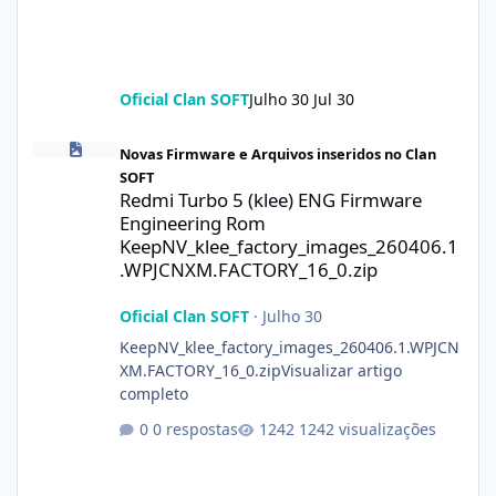
Oficial Clan SOFT
Julho 30
Jul 30
Redmi Turbo 5 (klee) ENG Firmware Engineering Rom KeepNV_k
Novas Firmware e Arquivos inseridos no Clan
SOFT
Redmi Turbo 5 (klee) ENG Firmware
Engineering Rom
KeepNV_klee_factory_images_260406.1
.WPJCNXM.FACTORY_16_0.zip
Oficial Clan SOFT
·
Julho 30
KeepNV_klee_factory_images_260406.1.WPJCN
XM.FACTORY_16_0.zipVisualizar artigo
completo
0 respostas
1242 visualizações