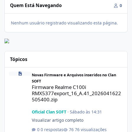
Quem Está Navegando
0
Nenhum usuário registrado visualizando esta página.
Tópicos
Firmware Realme C100i RMX5377export_16_A.41_2026041622505
Novas Firmware e Arquivos inseridos no Clan
SOFT
Firmware Realme C100i
RMX5377export_16_A.41_2026041622
505400.zip
Oficial Clan SOFT
·
Sábado às 14:31
Visualizar artigo completo
0 respostas
76 visualizações