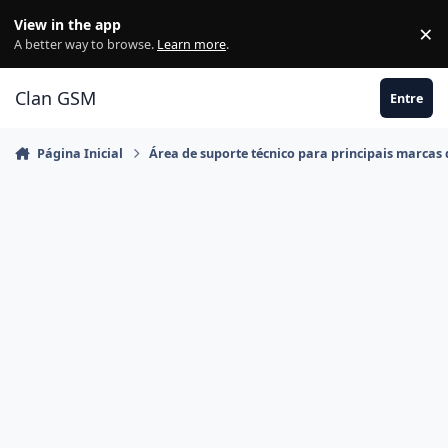
Ir para conteúdo
View in the app
×
Di
A better way to browse.
Learn more
.
Clan GSM
Entre
Página Inicial
Área de suporte técnico para principais marcas