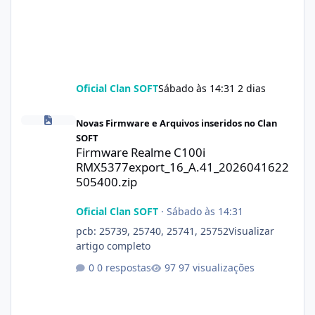
Oficial Clan SOFT
Sábado às 14:31
2 dias
Firmware Realme C100i RMX5377export_16_A.41_2026041622505
Novas Firmware e Arquivos inseridos no Clan
SOFT
Firmware Realme C100i
RMX5377export_16_A.41_2026041622
505400.zip
Oficial Clan SOFT
·
Sábado às 14:31
pcb: 25739, 25740, 25741, 25752Visualizar
artigo completo
0 respostas
97 visualizações