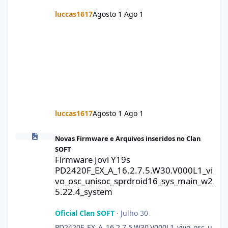
luccas1617
Agosto 1
Ago 1
luccas1617
Agosto 1
Ago 1
Firmware Jovi Y19s PD2420F_EX_A_16.2.7.5.W30.V000L1_vivo_osc
Novas Firmware e Arquivos inseridos no Clan
SOFT
Firmware Jovi Y19s
PD2420F_EX_A_16.2.7.5.W30.V000L1_vi
vo_osc_unisoc_sprdroid16_sys_main_w2
5.22.4_system
Oficial Clan SOFT
·
Julho 30
PD2420F_EX_A_16.2.7.5.W30.V000L1_vivo_osc_u