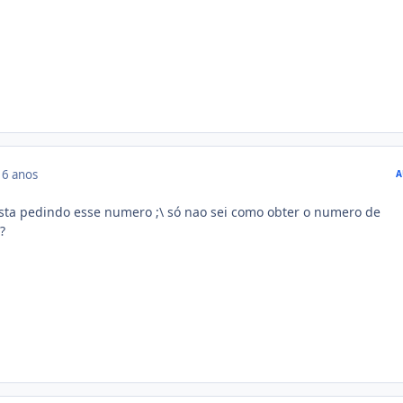
16 anos
A
esta pedindo esse numero ;\ só nao sei como obter o numero de
?