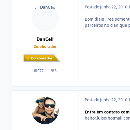
Postado
Junho 22, 2010
Bom dia!!! Free somen
parceiros no clan que 
DanCell
Colaborador
277
3
posts
Reputação
Postado
Junho 22, 2010
Entre em contato com
heitor.luis@hotmail.co