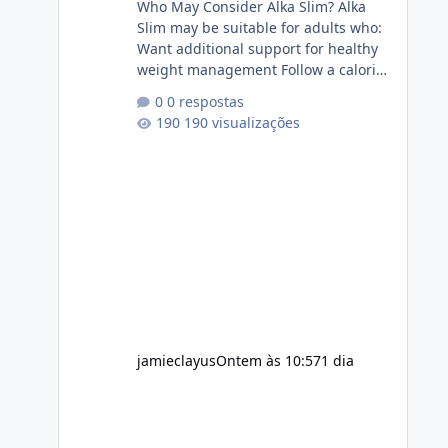
Who May Consider Alka Slim? Alka
Slim may be suitable for adults who:
Want additional support for healthy
weight management Follow a calorie-
conscious diet Exercise regularly
0 respostas
Prefer supplements containing plant-
190 visualizações
based ingredients Want to
complement an existing wellness
routine It is not intended for children.
How to Use Alka Slim Always follow
the instructions Alka Slim Reviews
provided on the product label.
General recommendations include:
Take with water. Use consistently.
Combine with
jamieclayus
Ontem às 10:57
1 dia