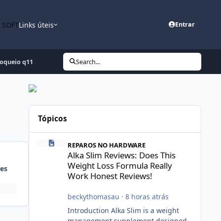
n SOFT
Links úteis
Entrar
oqueio q11
Search...
Tópicos
Alka Slim Reviews: Does This Weight Loss Formula Really
REPAROS NO HARDWARE
Alka Slim Reviews: Does This
Weight Loss Formula Really
es
Work Honest Reviews!
beckythomasau
·
8 horas atrás
Introduction Alka Slim is a weight
management supplement designed