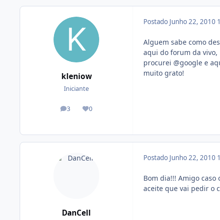
Postado
Junho 22, 2010
Alguem sabe como desb
aqui do forum da vivo,
procurei @google e aqu
muito grato!
kleniow
Iniciante
3
0
posts
Reputação
Postado
Junho 22, 2010
Bom dia!!! Amigo caso 
aceite que vai pedir o 
DanCell