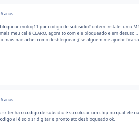
16 anos
loquear motoq11 por codigo de subisidio? ontem instalei uma M
 mais meu cel é CLARO, agora to com ele bloqueado e em desuso...
i mais nao achei como desbloquear ;( se alguem me ajudar ficaria
16 anos
o sr tenha o codigo de subsidio é so colocar um chip no qual ele n
codigo ai é so o sr digitar e pronto atc desbloqueado ok.