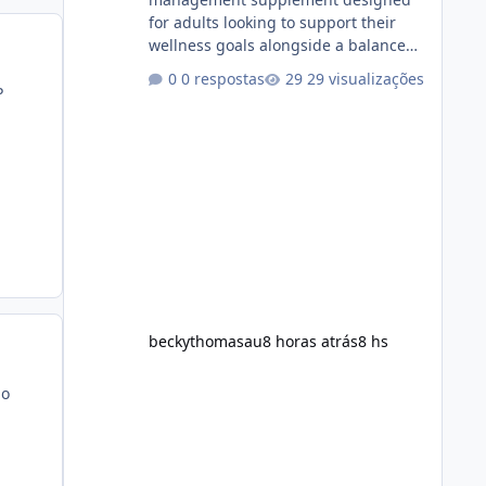
for adults looking to support their
wellness goals alongside a balanced
diet and regular physical activity. The
0 respostas
29 visualizações
product is marketed as a convenient
P
daily formula that may help support
metabolism, energy levels, and
appetite management. While many
people are searching online for Alka
Slim Reviews, it is important to
understand how the supplement
works, what ingredients it contains,
and what realistic expectations
should be. No diet
beckythomasau
8 horas atrás
8 hs
ao