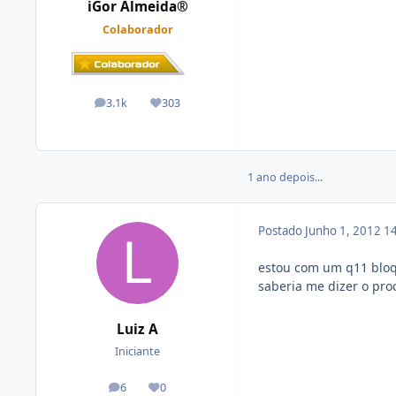
iGor Almeida®
Colaborador
3.1k
303
posts
Reputação
1 ano depois...
Postado
Junho 1, 2012
14
estou com um q11 bloq
saberia me dizer o pr
Luiz A
Iniciante
6
0
posts
Reputação