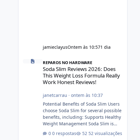
jamieclayus
Ontem às 10:57
1 dia
Soda Slim Reviews 2026: Does This Weight Loss Formula R
REPAROS NO HARDWARE
Soda Slim Reviews 2026: Does
This Weight Loss Formula Really
Work Honest Reviews!
janetcarrau
·
ontem às 10:37
Potential Benefits of Soda Slim Users
choose Soda Slim for several possible
benefits, including: Supports Healthy
Weight Management Soda Slim is
designed to complement Soda Slim
0 respostas
52 visualizações
eating and regular exercise rather