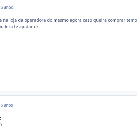
16 anos
te na loja da operadora do mesmo agora caso queira comprar temo
podera te ajudar ok.
16 anos
;
m