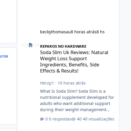
beckythomasau
8 horas atrás
8 hs
Soda Slim Uk Reviews: Natural Weight Loss Support Ingredi
REPAROS NO HARDWARE
Soda Slim Uk Reviews: Natural
UTOR
Weight Loss Support
Ingredients, Benefits, Side
Effects & Results!
Herzp1
·
10 horas atrás
What Is Soda Slim? Soda Slim is a
nutritional supplement developed for
adults who want additional support
during their weight-management
journey. According to its marketing,
0 respostas
40 visualizações
the formula is designed to help
support healthy metabolism, reduce