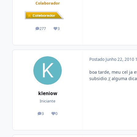
Colaborador
277
3
posts
Reputação
Postado
Junho 22, 2010
boa tarde, meu cel ja 
subsidio ;( alguma dica
kleniow
Iniciante
3
0
posts
Reputação