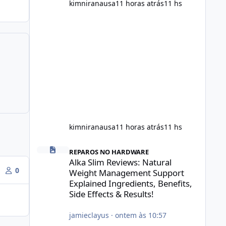
kimniranausa
11 horas atrás
11 hs
kimniranausa
11 horas atrás
11 hs
Alka Slim Reviews: Natural Weight Management Support Exp
REPAROS NO HARDWARE
Alka Slim Reviews: Natural
0
Weight Management Support
Explained Ingredients, Benefits,
Side Effects & Results!
jamieclayus
·
ontem às 10:57