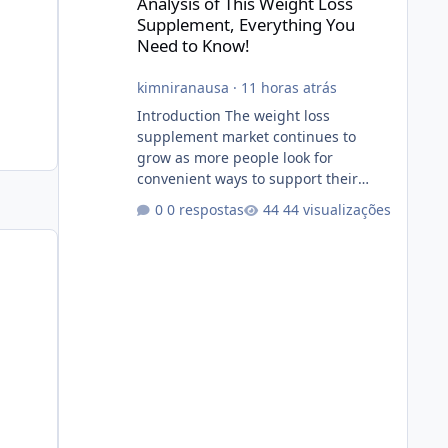
Analysis of This Weight Loss
Supplement, Everything You
Need to Know!
kimniranausa
·
11 horas atrás
Introduction The weight loss
supplement market continues to
grow as more people look for
convenient ways to support their
fitness and weight management
0 respostas
44 visualizações
goals. Among the products gaining
attention is Soda Slim, a dietary
supplement marketed to help with
weight management, metabolism,
and overall wellness. Many
advertisements make impressive
promises about rapid fat loss,
increased energy, and appetite
control. However, it is important to
separate marketing claims from
scientific evidence before p