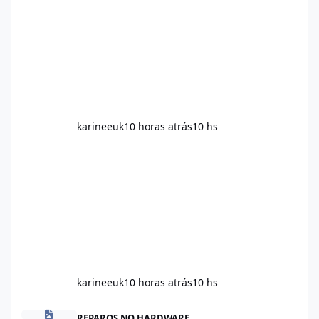
Slim weight loss results are not guaranteed.
Body weight is affected by many factors,
including calorie intake, activity level, age,
sleep, genetics, medications, and metabolic
health. This means two peopl
karineeuk
10 horas atrás
10 hs
karineeuk
10 horas atrás
10 hs
Alka Slim Reviews: Natural Weight Management Support Benefits
REPAROS NO HARDWARE