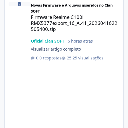
Firmware Realme C100i RMX5377export_16_A.41_2026041622505
Novas Firmware e Arquivos inseridos no Clan
SOFT
Firmware Realme C100i
RMX5377export_16_A.41_2026041622
505400.zip
Oficial Clan SOFT
·
6 horas atrás
Visualizar artigo completo
0 respostas
25 visualizações