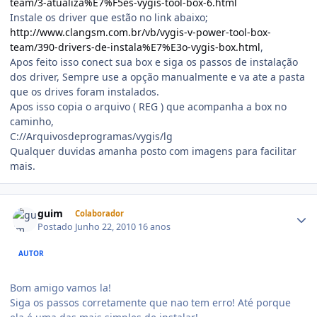
team/3-atualiza%E7%F5es-vygis-tool-box-6.html
Instale os driver que estão no link abaixo;
http://www.clangsm.com.br/vb/vygis-v-power-tool-box-
team/390-drivers-de-instala%E7%E3o-vygis-box.html
,
Apos feito isso conect sua box e siga os passos de instalação
dos driver, Sempre use a opção manualmente e va ate a pasta
que os drives foram instalados.
Apos isso copia o arquivo ( REG ) que acompanha a box no
caminho,
C://Arquivosdeprogramas/vygis/lg
Qualquer duvidas amanha posto com imagens para facilitar
mais.
guim
Colaborador
Postado
Junho 22, 2010
16 anos
AUTOR
Bom amigo vamos la!
Siga os passos corretamente que nao tem erro! Até porque