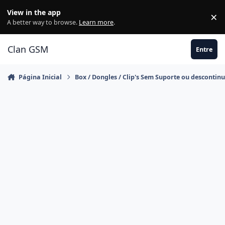
Ir para conteúdo
View in the app
×
Di
A better way to browse.
Learn more
.
Clan GSM
Entre
Página Inicial
Box / Dongles / Clip's Sem Suporte ou descontin