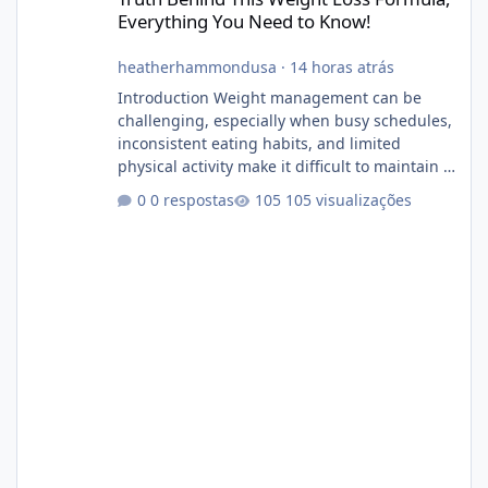
Everything You Need to Know!
heatherhammondusa
·
14 horas atrás
Introduction Weight management can be
challenging, especially when busy schedules,
inconsistent eating habits, and limited
physical activity make it difficult to maintain a
healthy routine. As a result, many people look
0 respostas
105 visualizações
for dietary supplements that may
complement their efforts to lose weight. Alka
Slim is marketed as a weight-management
supplement designed for people who want
additional support while working toward their
fitness and weight goals. But an important
question remains: Does Alka Slim