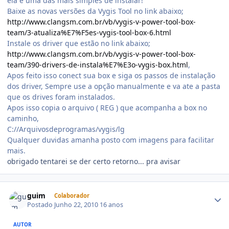
ela é uma das mais simples de instalar!
Baixe as novas versões da Vygis Tool no link abaixo;
http://www.clangsm.com.br/vb/vygis-v-power-tool-box-
team/3-atualiza%E7%F5es-vygis-tool-box-6.html
Instale os driver que estão no link abaixo;
http://www.clangsm.com.br/vb/vygis-v-power-tool-box-
team/390-drivers-de-instala%E7%E3o-vygis-box.html
,
Apos feito isso conect sua box e siga os passos de instalação
dos driver, Sempre use a opção manualmente e va ate a pasta
que os drives foram instalados.
Apos isso copia o arquivo ( REG ) que acompanha a box no
caminho,
C://Arquivosdeprogramas/vygis/lg
Qualquer duvidas amanha posto com imagens para facilitar
mais.
obrigado tentarei se der certo retorno... pra avisar
guim
Colaborador
Postado
Junho 22, 2010
16 anos
AUTOR