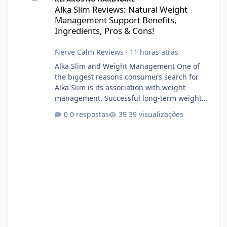
Alka Slim Reviews: Natural Weight
Management Support Benefits,
Ingredients, Pros & Cons!
Nerve Calm Reviews
·
11 horas atrás
Alka Slim and Weight Management One of
the biggest reasons consumers search for
Alka Slim is its association with weight
management. Successful long-term weight
management typically depends on
0 respostas
39 visualizações
consistency rather than quick fixes. A
sustainable routine may include eating
nutrient-dense foods, controlling portions,
reducing excessive intake of highly processed
foods, staying active, sleeping adequately,
and managing stress. If Alka Slim is
incorporated into such a routine, users
should still maint