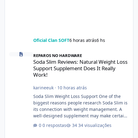
Oficial Clan SOFT
6 horas atrás
6 hs
Soda Slim Reviews: Natural Weight Loss Support Supplement Doe
REPAROS NO HARDWARE
Soda Slim Reviews: Natural Weight Loss
Support Supplement Does It Really
Work!
karineeuk
·
10 horas atrás
Soda Slim Weight Loss Support One of the
biggest reasons people research Soda Slim is
its connection with weight management. A
well-designed supplement may make certain
aspects of a healthy routine easier to
0 respostas
34 visualizações
maintain, depending on its ingredients and
the individual using it. Nevertheless, Soda