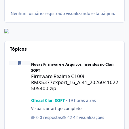
Nenhum usuário registrado visualizando esta página.
Tópicos
Firmware Realme C100i RMX5377export_16_A.41_2026041622505
Novas Firmware e Arquivos inseridos no Clan
SOFT
Firmware Realme C100i
RMX5377export_16_A.41_2026041622
505400.zip
Oficial Clan SOFT
·
19 horas atrás
Visualizar artigo completo
0 respostas
42 visualizações