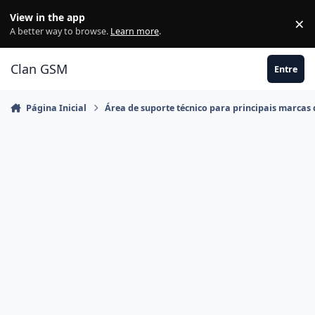
Ir para conteúdo
View in the app
×
Di
A better way to browse.
Learn more
.
Clan GSM
Entre
Página Inicial
Área de suporte técnico para principais marcas