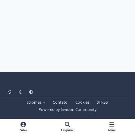
Light Mode
Dark Mode
System Preference
Idiomas
Contato
Cookies
RSS
Powered by
Invision Community
Entre
Pesquisar
Menu