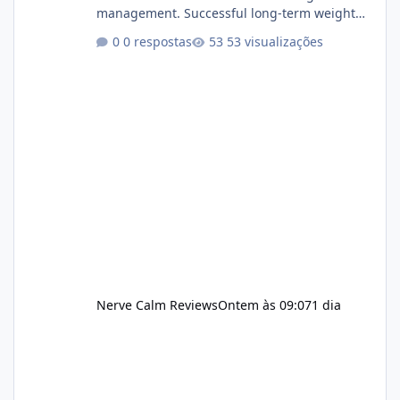
management. Successful long-term weight
management typically depends on
0 respostas
53 visualizações
consistency rather than quick fixes. A
sustainable routine may include eating
nutrient-dense foods, controlling portions,
reducing excessive intake of highly processed
foods, staying active, sleeping adequately,
and managing stress. If Alka Slim is
incorporated into such a routine, users
should still maint
Nerve Calm Reviews
Ontem às 09:07
1 dia