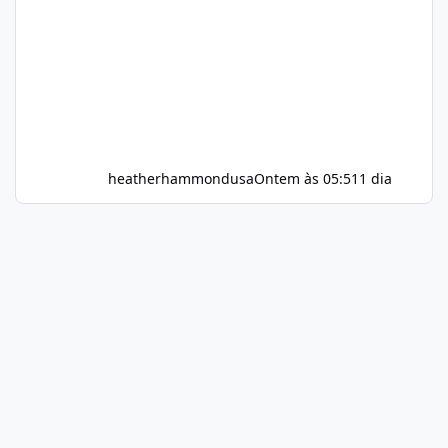
heatherhammondusa
Ontem às 05:51
1 dia