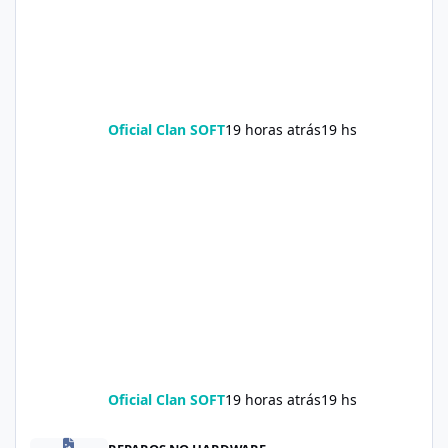
Oficial Clan SOFT
19 horas atrás
19 hs
Oficial Clan SOFT
19 horas atrás
19 hs
Soda Slim Reviews: Natural Weight Loss Support Supplement Doe