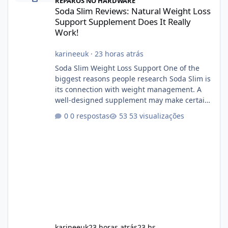
REPAROS NO HARDWARE
Soda Slim Reviews: Natural Weight Loss
Support Supplement Does It Really
Work!
karineeuk
·
23 horas atrás
Soda Slim Weight Loss Support One of the
biggest reasons people research Soda Slim is
its connection with weight management. A
well-designed supplement may make certain
aspects of a healthy routine easier to
0 respostas
53 visualizações
maintain, depending on its ingredients and
the individual using it. Nevertheless, Soda
Slim weight loss results are not guaranteed.
Body weight is affected by many factors,
including calorie intake, activity level, age,
sleep, genetics, medications, and metabolic
health. This means two peopl
karineeuk
23 horas atrás
23 hs