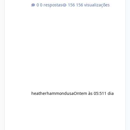
healthy routine. As a result, many people look
0 respostas
156 visualizações
for dietary supplements that may
complement their efforts to lose weight. Alka
Slim is marketed as a weight-management
supplement designed for people who want
additional support while working toward their
fitness and weight goals. But an important
question remains: Does Alka Slim
heatherhammondusa
Ontem às 05:51
1 dia