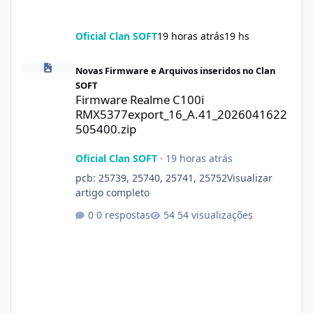
Oficial Clan SOFT
19 horas atrás
19 hs
Firmware Realme C100i RMX5377export_16_A.41_2026041622505
Novas Firmware e Arquivos inseridos no Clan
SOFT
Firmware Realme C100i
RMX5377export_16_A.41_2026041622
505400.zip
Oficial Clan SOFT
·
19 horas atrás
pcb: 25739, 25740, 25741, 25752Visualizar
artigo completo
0 respostas
54 visualizações