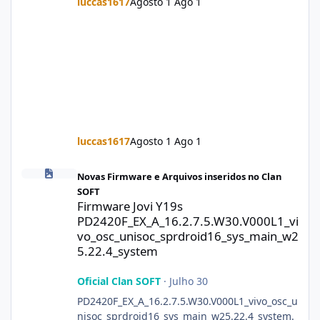
luccas1617
Agosto 1
Ago 1
luccas1617
Agosto 1
Ago 1
Firmware Jovi Y19s PD2420F_EX_A_16.2.7.5.W30.V000L1_vivo_osc
Novas Firmware e Arquivos inseridos no Clan
SOFT
Firmware Jovi Y19s
PD2420F_EX_A_16.2.7.5.W30.V000L1_vi
vo_osc_unisoc_sprdroid16_sys_main_w2
5.22.4_system
Oficial Clan SOFT
·
Julho 30
PD2420F_EX_A_16.2.7.5.W30.V000L1_vivo_osc_u
nisoc_sprdroid16_sys_main_w25.22.4_system.