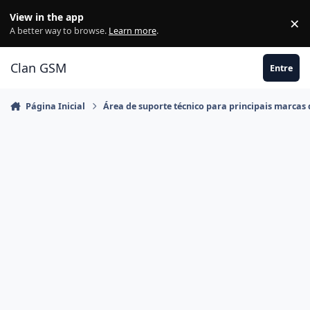
Ir para conteúdo
View in the app
×
Di
A better way to browse.
Learn more
.
Clan GSM
Entre
Página Inicial
Área de suporte técnico para principais marcas