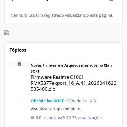
Nenhum usuário registrado visualizando esta página.
Tópicos
Firmware Realme C100i RMX5377export_16_A.41_2026041622505
Novas Firmware e Arquivos inseridos no Clan
SOFT
Firmware Realme C100i
RMX5377export_16_A.41_2026041622
505400.zip
Oficial Clan SOFT
·
Sábado às 14:31
Visualizar artigo completo
0 respostas
75 visualizações