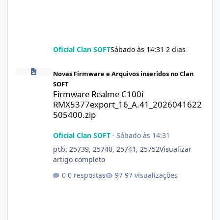
Oficial Clan SOFT
Sábado às 14:31
2 dias
Firmware Realme C100i RMX5377export_16_A.41_2026041622505
Novas Firmware e Arquivos inseridos no Clan
SOFT
Firmware Realme C100i
RMX5377export_16_A.41_2026041622
505400.zip
Oficial Clan SOFT
·
Sábado às 14:31
pcb: 25739, 25740, 25741, 25752Visualizar
artigo completo
0 respostas
97 visualizações