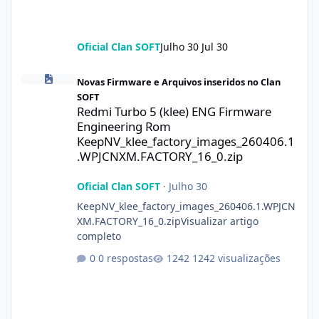
Oficial Clan SOFT
Julho 30
Jul 30
Redmi Turbo 5 (klee) ENG Firmware Engineering Rom KeepNV_k
Novas Firmware e Arquivos inseridos no Clan
SOFT
Redmi Turbo 5 (klee) ENG Firmware
Engineering Rom
KeepNV_klee_factory_images_260406.1
.WPJCNXM.FACTORY_16_0.zip
Oficial Clan SOFT
·
Julho 30
KeepNV_klee_factory_images_260406.1.WPJCN
XM.FACTORY_16_0.zipVisualizar artigo
completo
0 respostas
1242 visualizações