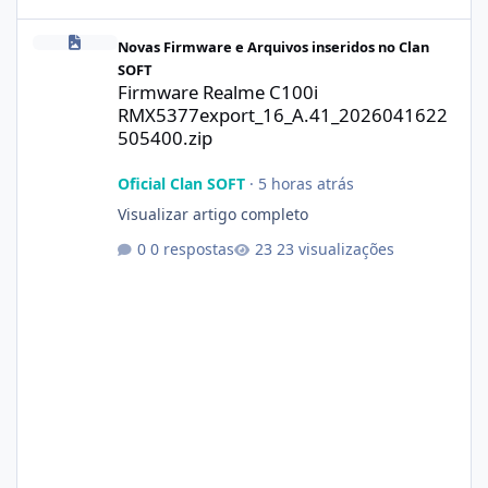
Firmware Realme C100i RMX5377export_16_A.41_2026041622505
Novas Firmware e Arquivos inseridos no Clan
SOFT
Firmware Realme C100i
RMX5377export_16_A.41_2026041622
505400.zip
Oficial Clan SOFT
·
5 horas atrás
Visualizar artigo completo
0 respostas
23 visualizações