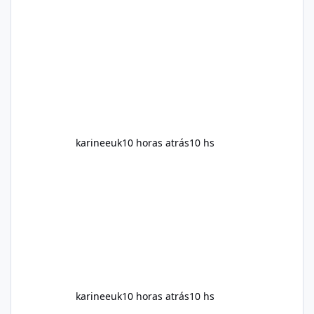
the individual using it. Nevertheless, Soda
Slim weight loss results are not guaranteed.
Body weight is affected by many factors,
including calorie intake, activity level, age,
sleep, genetics, medications, and metabolic
health. This means two peopl
karineeuk
10 horas atrás
10 hs
karineeuk
10 horas atrás
10 hs