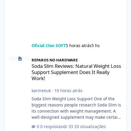
Oficial Clan SOFT
5 horas atrás
5 hs
Soda Slim Reviews: Natural Weight Loss Support Supplement Doe
REPAROS NO HARDWARE
Soda Slim Reviews: Natural Weight Loss
Support Supplement Does It Really
Work!
karineeuk
·
10 horas atrás
Soda Slim Weight Loss Support One of the
biggest reasons people research Soda Slim is
its connection with weight management. A
well-designed supplement may make certain
aspects of a healthy routine easier to
0 respostas
33 visualizações
maintain, depending on its ingredients and