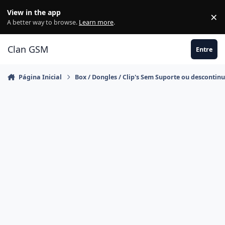
Ir para conteúdo
View in the app
×
Di
A better way to browse.
Learn more
.
Clan GSM
Entre
Página Inicial
Box / Dongles / Clip's Sem Suporte ou descontin