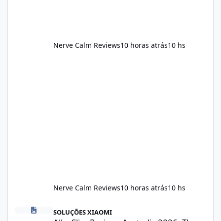
Nerve Calm Reviews
10 horas atrás
10 hs
Nerve Calm Reviews
10 horas atrás
10 hs
Alka Slim Reviews Australia 2026: The Truth Behind This Weight
SOLUÇÕES XIAOMI