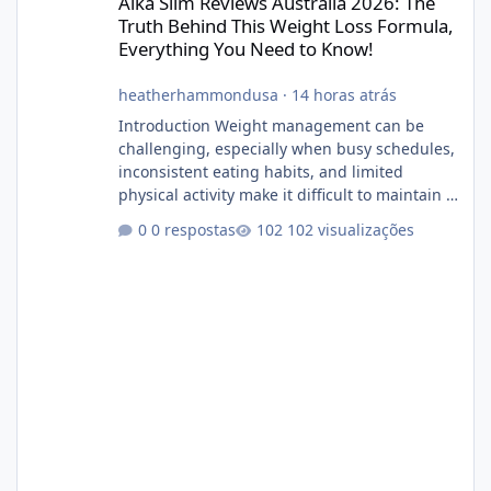
Alka Slim Reviews Australia 2026: The
Truth Behind This Weight Loss Formula,
Everything You Need to Know!
heatherhammondusa
·
14 horas atrás
Introduction Weight management can be
challenging, especially when busy schedules,
inconsistent eating habits, and limited
physical activity make it difficult to maintain a
healthy routine. As a result, many people look
0 respostas
102 visualizações
for dietary supplements that may
complement their efforts to lose weight. Alka
Slim is marketed as a weight-management
supplement designed for people who want
additional support while working toward their
fitness and weight goals. But an important
question remains: Does Alka Slim