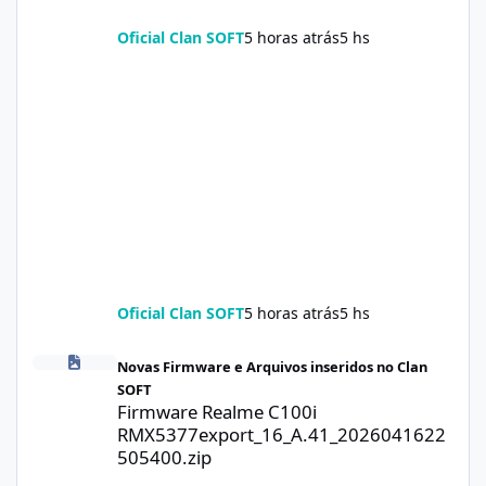
Oficial Clan SOFT
5 horas atrás
5 hs
Oficial Clan SOFT
5 horas atrás
5 hs
Firmware Realme C100i RMX5377export_16_A.41_2026041622505
Novas Firmware e Arquivos inseridos no Clan
SOFT
Firmware Realme C100i
RMX5377export_16_A.41_2026041622
505400.zip