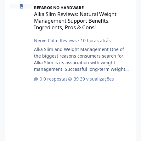
Alka Slim Reviews: Natural Weight Management Support Benefits
REPAROS NO HARDWARE
Alka Slim Reviews: Natural Weight
Management Support Benefits,
Ingredients, Pros & Cons!
Nerve Calm Reviews
·
10 horas atrás
Alka Slim and Weight Management One of
the biggest reasons consumers search for
Alka Slim is its association with weight
management. Successful long-term weight
management typically depends on
0 respostas
39 visualizações
consistency rather than quick fixes. A
sustainable routine may include eating
nutrient-dense foods, controlling portions,
reducing excessive intake of highly processed
foods, staying active, sleeping adequately,
and managing stress. If Alka Slim is
incorporated into such a routine, users
should still maint