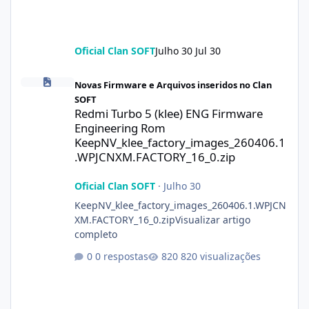
Oficial Clan SOFT
Julho 30
Jul 30
Redmi Turbo 5 (klee) ENG Firmware Engineering Rom KeepNV_k
Novas Firmware e Arquivos inseridos no Clan
SOFT
Redmi Turbo 5 (klee) ENG Firmware
Engineering Rom
KeepNV_klee_factory_images_260406.1
.WPJCNXM.FACTORY_16_0.zip
Oficial Clan SOFT
·
Julho 30
KeepNV_klee_factory_images_260406.1.WPJCN
XM.FACTORY_16_0.zipVisualizar artigo
completo
0 respostas
820 visualizações