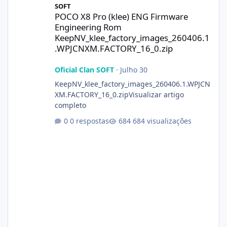
SOFT
POCO X8 Pro (klee) ENG Firmware
Engineering Rom
KeepNV_klee_factory_images_260406.1
.WPJCNXM.FACTORY_16_0.zip
Oficial Clan SOFT
·
Julho 30
KeepNV_klee_factory_images_260406.1.WPJCN
XM.FACTORY_16_0.zipVisualizar artigo
completo
0 respostas
684 visualizações