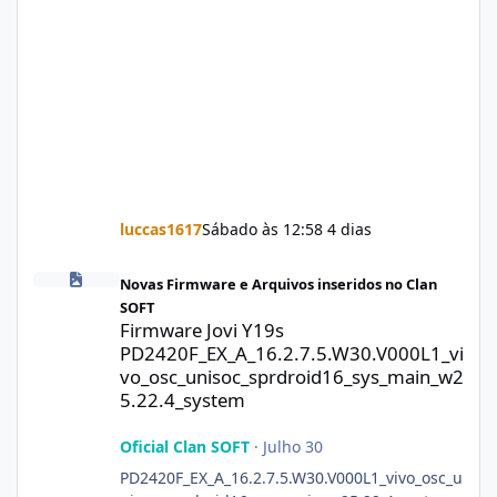
luccas1617
Sábado às 12:58
4 dias
Firmware Jovi Y19s PD2420F_EX_A_16.2.7.5.W30.V000L1_vivo_osc
Novas Firmware e Arquivos inseridos no Clan
SOFT
Firmware Jovi Y19s
PD2420F_EX_A_16.2.7.5.W30.V000L1_vi
vo_osc_unisoc_sprdroid16_sys_main_w2
5.22.4_system
Oficial Clan SOFT
·
Julho 30
PD2420F_EX_A_16.2.7.5.W30.V000L1_vivo_osc_u