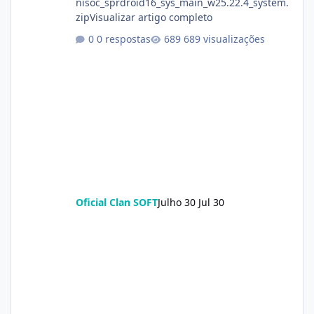
nisoc_sprdroid16_sys_main_w25.22.4_system.
zipVisualizar artigo completo
0 respostas
689 visualizações
Oficial Clan SOFT
Julho 30
Jul 30