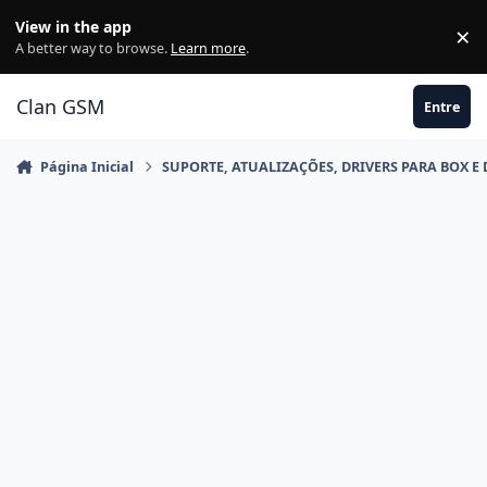
Ir para conteúdo
View in the app
×
Di
A better way to browse.
Learn more
.
Clan GSM
Entre
Página Inicial
SUPORTE, ATUALIZAÇÕES, DRIVERS PARA BOX E