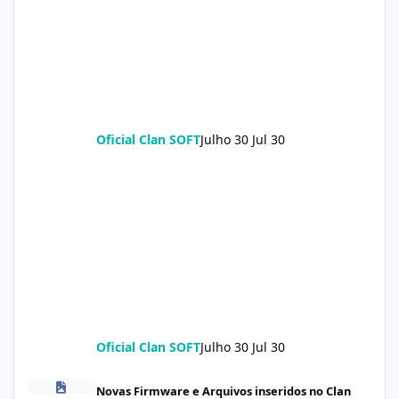
Oficial Clan SOFT
Julho 30
Jul 30
Oficial Clan SOFT
Julho 30
Jul 30
POCO X8 Pro (klee) ENG Firmware Engineering Rom KeepNV_kle
Novas Firmware e Arquivos inseridos no Clan