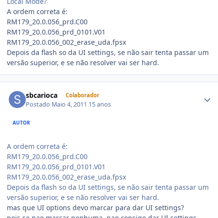
Local Mode?
A ordem correta é:
RM179_20.0.056_prd.C00
RM179_20.0.056_prd_0101.V01
RM179_20.0.056_002_erase_uda.fpsx
Depois da flash so da UI settings, se não sair tenta passar um
versão superior, e se não resolver vai ser hard.
sbcarioca
Colaborador
Postado
Maio 4, 2011
15 anos
AUTOR
A ordem correta é:
RM179_20.0.056_prd.C00
RM179_20.0.056_prd_0101.V01
RM179_20.0.056_002_erase_uda.fpsx
Depois da flash so da UI settings, se não sair tenta passar um
versão superior, e se não resolver vai ser hard.
mas que UI options devo marcar para dar UI settings?
pois se nao marcar nenhuma, nao consigo dar UI settings