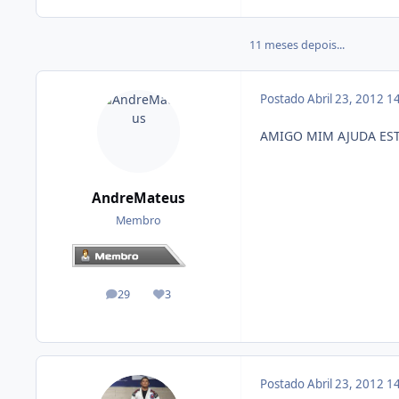
11 meses depois...
Postado
Abril 23, 2012
14
AMIGO MIM AJUDA EST
AndreMateus
Membro
29
3
posts
Reputação
Postado
Abril 23, 2012
14