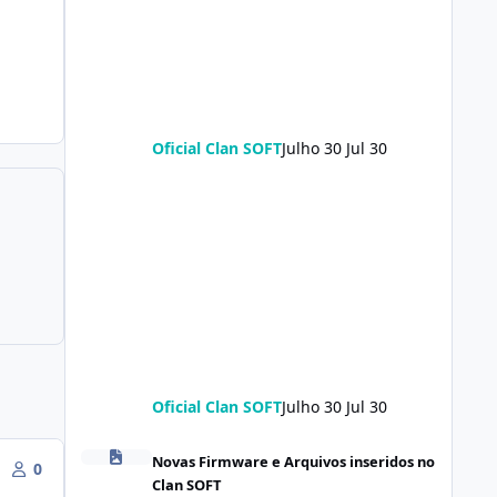
Oficial Clan SOFT
Julho 30
Jul 30
Oficial Clan SOFT
Julho 30
Jul 30
POCO X8 Pro (klee) ENG Firmware Engineering Rom Keep
Novas Firmware e Arquivos inseridos no
0
Clan SOFT