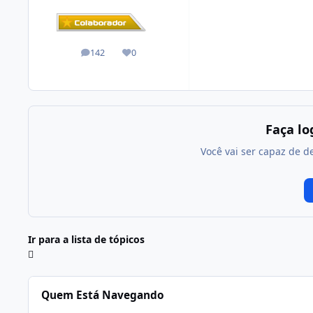
142
0
posts
Reputação
Faça l
Você vai ser capaz de d
Ir para a lista de tópicos
Quem Está Navegando