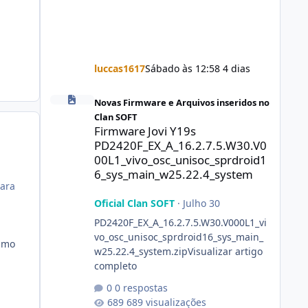
luccas1617
Sábado às 12:58
4 dias
Firmware Jovi Y19s PD2420F_EX_A_16.2.7.5.W30.V000L1_vi
Novas Firmware e Arquivos inseridos no
Clan SOFT
Firmware Jovi Y19s
PD2420F_EX_A_16.2.7.5.W30.V0
00L1_vivo_osc_unisoc_sprdroid1
6_sys_main_w25.22.4_system
para
Oficial Clan SOFT
·
Julho 30
PD2420F_EX_A_16.2.7.5.W30.V000L1_vi
vo_osc_unisoc_sprdroid16_sys_main_
sumo
w25.22.4_system.zipVisualizar artigo
completo
0 respostas
689 visualizações