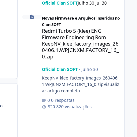
Oficial Clan SOFT
Julho 30
Jul 30
Redmi Turbo 5 (klee) ENG Firmware Engineering Rom Ke
Novas Firmware e Arquivos inseridos no
Clan SOFT
Redmi Turbo 5 (klee) ENG
Firmware Engineering Rom
KeepNV_klee_factory_images_26
0406.1.WPJCNXM.FACTORY_16_
0.zip
Oficial Clan SOFT
·
Julho 30
KeepNV_klee_factory_images_260406.
1.WPJCNXM.FACTORY_16_0.zipVisualiz
ar artigo completo
0 respostas
mo
820 visualizações