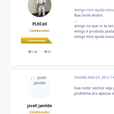
Amigo mim ajuda estou 
Boa tarde Andre.
...
PLKCell
Amigo no que vc ta tend
Colaborador
Amigo é proibido posta 
Amigo mim ajuda estou 
1.4k
35
posts
Reputação
Postado
Abril 23, 2012
14
boa noite! senhor veja
problema era apenas o
jscell janildo
Colaborador