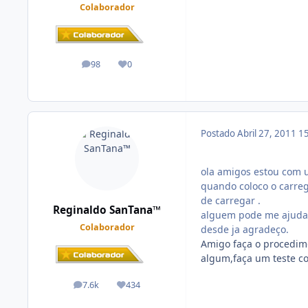
Colaborador
98
0
posts
Reputação
Postado
Abril 27, 2011
15
ola amigos estou com 
quando coloco o carreg
de carregar .
Reginaldo SanTana™
alguem pode me ajuda
Colaborador
desde ja agradeço.
Amigo faça o procedim
algum,faça um teste co
7.6k
434
posts
Reputação