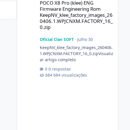
POCO X8 Pro (klee) ENG
Firmware Engineering Rom
KeepNV_klee_factory_images_26
0406.1.WPJCNXM.FACTORY_16_
0.zip
Oficial Clan SOFT
·
Julho 30
KeepNV_klee_factory_images_260406.
1.WPJCNXM.FACTORY_16_0.zipVisualiz
ar artigo completo
0 respostas
684 visualizações