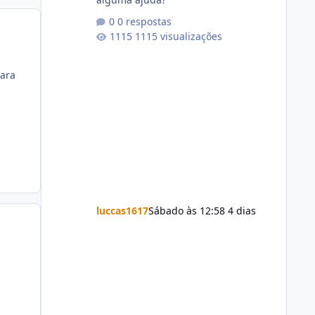
0 respostas
1115 visualizações
para
luccas1617
Sábado às 12:58
4 dias