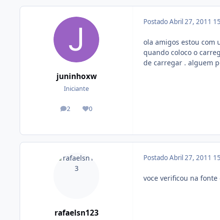
Postado
Abril 27, 2011
15
ola amigos estou com 
quando coloco o carreg
de carregar . alguem 
juninhoxw
Iniciante
2
0
posts
Reputação
Postado
Abril 27, 2011
15
voce verificou na fonte
rafaelsn123