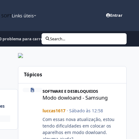
n SOFT
Links úteis
Entrar
0 problema para carregar
Search...
Tópicos
Modo dowloand - Samsung
SOFTWARE E DESBLOQUEIOS
Modo dowloand - Samsung
es
luccas1617
·
Sábado às 12:58
Com essas nova atualização, estou
tendo dificuldades em colocar os
aparelhos em modo dowloand.
alguma ajuda?