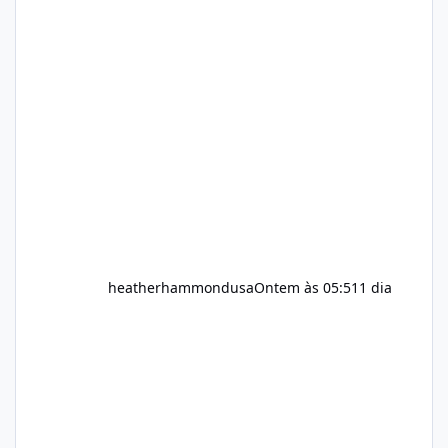
complement their efforts to lose weight. Alka
Slim is marketed as a weight-management
supplement designed for people who want
additional support while working toward their
fitness and weight goals. But an important
question remains: Does Alka Slim
heatherhammondusa
Ontem às 05:51
1 dia