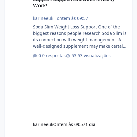
Work!
karineeuk
·
ontem às 09:57
Soda Slim Weight Loss Support One of the
biggest reasons people research Soda Slim is
its connection with weight management. A
well-designed supplement may make certain
aspects of a healthy routine easier to
0 respostas
53 visualizações
maintain, depending on its ingredients and
the individual using it. Nevertheless, Soda
Slim weight loss results are not guaranteed.
Body weight is affected by many factors,
including calorie intake, activity level, age,
sleep, genetics, medications, and metabolic
health. This means two peopl
karineeuk
Ontem às 09:57
1 dia