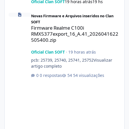
Oficial Clan SOFT
19 horas atrás
19 hs
Firmware Realme C100i RMX5377export_16_A.41_2026041622505
Novas Firmware e Arquivos inseridos no Clan
SOFT
Firmware Realme C100i
RMX5377export_16_A.41_2026041622
505400.zip
Oficial Clan SOFT
·
19 horas atrás
pcb: 25739, 25740, 25741, 25752Visualizar
artigo completo
0 respostas
54 visualizações