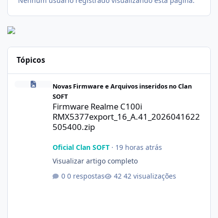
Nenhum usuário registrado visualizando esta página.
Tópicos
Firmware Realme C100i RMX5377export_16_A.41_2026041622505
Novas Firmware e Arquivos inseridos no Clan
SOFT
Firmware Realme C100i
RMX5377export_16_A.41_2026041622
505400.zip
Oficial Clan SOFT
·
19 horas atrás
Visualizar artigo completo
0 respostas
42 visualizações