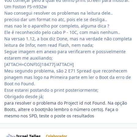
Vou começar pelo a qual eu tenho print screen para mostrar.
Um Foston FS-n932w
Nao consegui resolver os problemas na leitura dele..
preciso dar um format no atc, pois ele se desliga..
mas nao le o aparelho por completo, alguma dica ?
Ele é reconhecido pelo cabo P - 10C, com mais nenhum..
Na versao 1.12, a box diz Done, mas na verdade não completa
leitura de Infor, nem read Flash, nem nada;
Segue imagem em anexo para verificarem e possivelmente
estarem me auxiliando;
[ATTACH=CONFIG]18477[/ATTACH]
Meu segundo problema, são 2 E71 Spread que reconhecem
pinagem mas logo na Primeira parte em ler o Boot da erro de
Boot no Found.
Esse estarei postando o print posteriormente;
Obrigado desde já;
para resolver o problema do Project id not Found. Na opção
Boots, altere o boot(não lembro o número certo). Faça o
mesmo nos SPD, teste o poste os resultados
Israel Telles
Colaborador