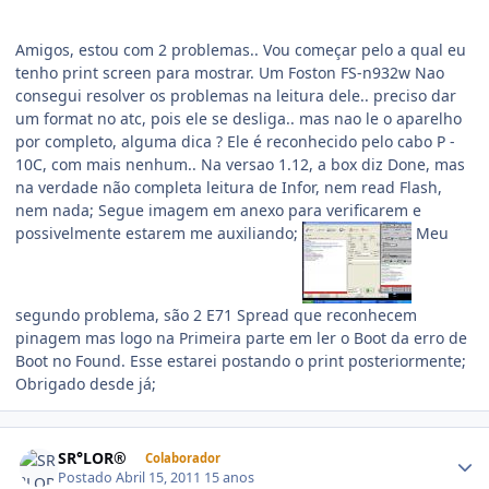
Amigos, estou com 2 problemas.. Vou começar pelo a qual eu
tenho print screen para mostrar. Um Foston FS-n932w Nao
consegui resolver os problemas na leitura dele.. preciso dar
um format no atc, pois ele se desliga.. mas nao le o aparelho
por completo, alguma dica ? Ele é reconhecido pelo cabo P -
10C, com mais nenhum.. Na versao 1.12, a box diz Done, mas
na verdade não completa leitura de Infor, nem read Flash,
nem nada; Segue imagem em anexo para verificarem e
possivelmente estarem me auxiliando;
Meu
segundo problema, são 2 E71 Spread que reconhecem
pinagem mas logo na Primeira parte em ler o Boot da erro de
Boot no Found. Esse estarei postando o print posteriormente;
Obrigado desde já;
SR°LOR®
Colaborador
Postado
Abril 15, 2011
15 anos