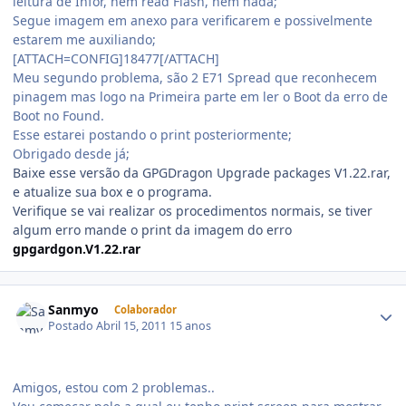
leitura de Infor, nem read Flash, nem nada;
Segue imagem em anexo para verificarem e possivelmente
estarem me auxiliando;
[ATTACH=CONFIG]18477[/ATTACH]
Meu segundo problema, são 2 E71 Spread que reconhecem
pinagem mas logo na Primeira parte em ler o Boot da erro de
Boot no Found.
Esse estarei postando o print posteriormente;
Obrigado desde já;
Baixe esse versão da GPGDragon Upgrade packages V1.22.rar,
e atualize sua box e o programa.
Verifique se vai realizar os procedimentos normais, se tiver
algum erro mande o print da imagem do erro
gpgardgon.V1.22.rar
Sanmyo
Colaborador
Postado
Abril 15, 2011
15 anos
Amigos, estou com 2 problemas..