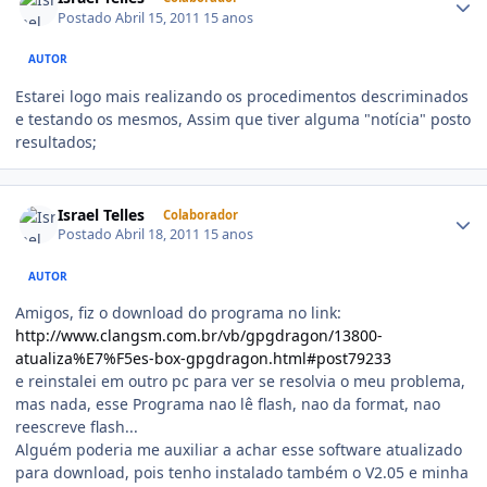
Postado
Abril 15, 2011
15 anos
AUTOR
Estarei logo mais realizando os procedimentos descriminados
e testando os mesmos, Assim que tiver alguma "notícia" posto
resultados;
Israel Telles
Colaborador
Postado
Abril 18, 2011
15 anos
AUTOR
Amigos, fiz o download do programa no link:
http://www.clangsm.com.br/vb/gpgdragon/13800-
atualiza%E7%F5es-box-gpgdragon.html#post79233
e reinstalei em outro pc para ver se resolvia o meu problema,
mas nada, esse Programa nao lê flash, nao da format, nao
reescreve flash...
Alguém poderia me auxiliar a achar esse software atualizado
para download, pois tenho instalado também o V2.05 e minha