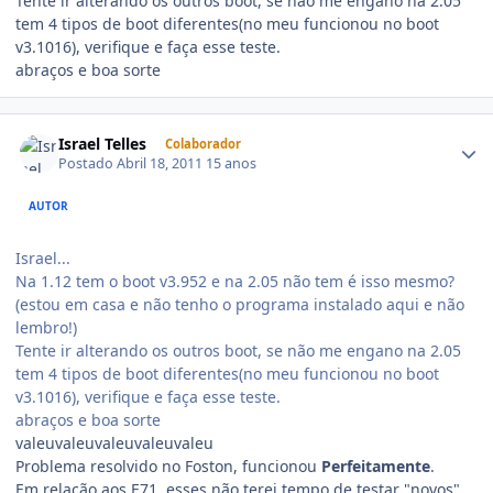
Tente ir alterando os outros boot, se não me engano na 2.05
tem 4 tipos de boot diferentes(no meu funcionou no boot
v3.1016), verifique e faça esse teste.
abraços e boa sorte
Israel Telles
Colaborador
Postado
Abril 18, 2011
15 anos
AUTOR
Israel...
Na 1.12 tem o boot v3.952 e na 2.05 não tem é isso mesmo?
(estou em casa e não tenho o programa instalado aqui e não
lembro!)
Tente ir alterando os outros boot, se não me engano na 2.05
tem 4 tipos de boot diferentes(no meu funcionou no boot
v3.1016), verifique e faça esse teste.
abraços e boa sorte
valeuvaleuvaleuvaleuvaleu
Problema resolvido no Foston, funcionou
Perfeitamente
.
Em relação aos E71, esses não terei tempo de testar "novos"