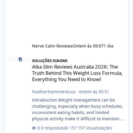
Nerve Calm Reviews
Ontem às 09:07
1 dia
Alka Slim Reviews Australia 2026: The Truth Behind This Weight
SOLUÇÕES XIAOMI
Alka Slim Reviews Australia 2026: The
Truth Behind This Weight Loss Formula,
Everything You Need to Know!
heatherhammondusa
·
ontem às 05:51
Introduction Weight management can be
challenging, especially when busy schedules,
inconsistent eating habits, and limited
physical activity make it difficult to maintain a
healthy routine. As a result, many people look
0 respostas
157 visualizações
for dietary supplements that may