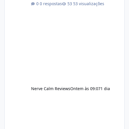
management typically depends on
0 respostas
53 visualizações
consistency rather than quick fixes. A
sustainable routine may include eating
nutrient-dense foods, controlling portions,
reducing excessive intake of highly processed
foods, staying active, sleeping adequately,
and managing stress. If Alka Slim is
incorporated into such a routine, users
should still maint
Nerve Calm Reviews
Ontem às 09:07
1 dia