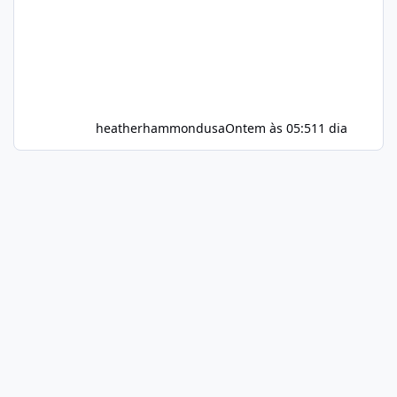
heatherhammondusa
Ontem às 05:51
1 dia