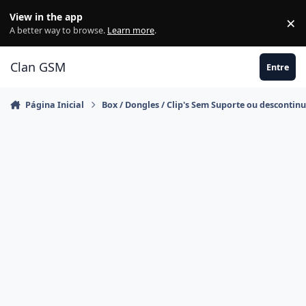
Ir para conteúdo
View in the app
×
Di
A better way to browse.
Learn more
.
Clan GSM
Entre
Página Inicial
Box / Dongles / Clip's Sem Suporte ou descontin