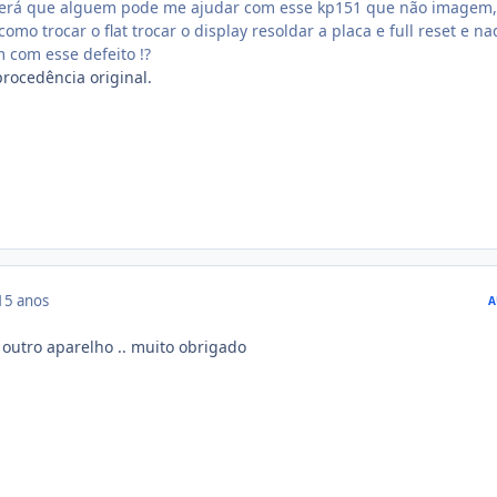
será que alguem pode me ajudar com esse kp151 que não imagem,
omo trocar o flat trocar o display resoldar a placa e full reset e n
 com esse defeito !?
rocedência original.
15 anos
A
m outro aparelho .. muito obrigado