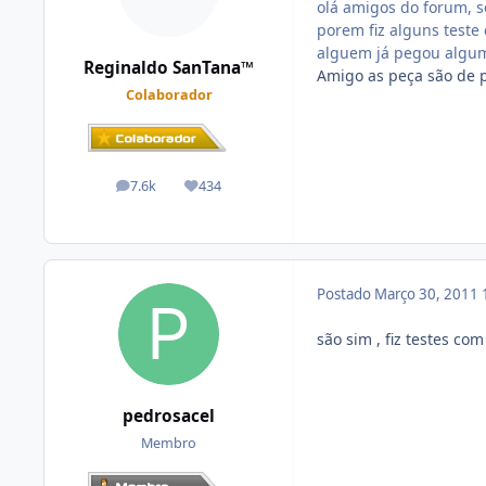
olá amigos do forum, 
porem fiz alguns teste c
alguem já pegou algum
Reginaldo SanTana™
Amigo as peça são de p
Colaborador
7.6k
434
posts
Reputação
Postado
Março 30, 2011
são sim , fiz testes co
pedrosacel
Membro