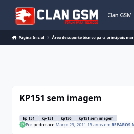
Ir para conteúdo
Clan GSM
Página Inicial
Área de suporte técnico para principais ma
KP151 sem imagem
kp 151
kp-151
kp150
kp151 sem imagem
Por
pedrosacel
Março 29, 2011
15 anos
em
REPAROS 