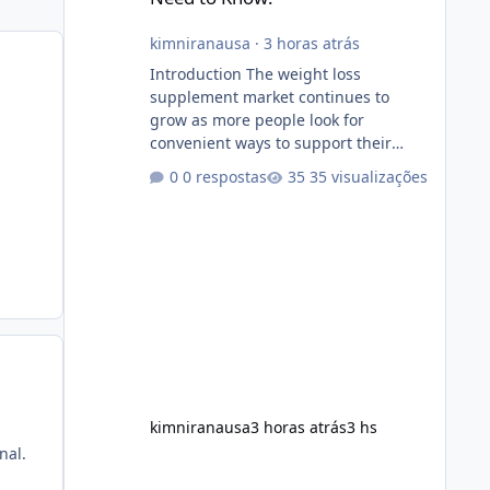
kimniranausa
·
3 horas atrás
Introduction The weight loss
supplement market continues to
grow as more people look for
convenient ways to support their
fitness and weight management
0 respostas
35 visualizações
goals. Among the products gaining
attention is Soda Slim, a dietary
supplement marketed to help with
weight management, metabolism,
and overall wellness. Many
advertisements make impressive
promises about rapid fat loss,
increased energy, and appetite
control. However, it is important to
separate marketing claims from
scientific evidence before p
kimniranausa
3 horas atrás
3 hs
nal.