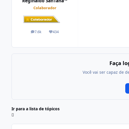
Reginaldo SanTana™
Colaborador
7.6k
434
posts
Reputação
Faça l
Você vai ser capaz de d
Ir para a lista de tópicos