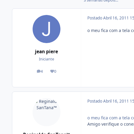
3 semanas depois...
Postado
Abril 16, 2011
15
o meu fica com a tela c
jean piere
Iniciante
4
0
posts
Reputação
Postado
Abril 16, 2011
15
o meu fica com a tela c
Amigo verifique o cone