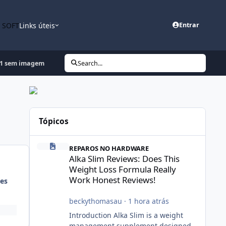
n SOFT
Links úteis
Entrar
1 sem imagem
Search...
Tópicos
Alka Slim Reviews: Does This Weight Loss Formula Really
REPAROS NO HARDWARE
Alka Slim Reviews: Does This
Weight Loss Formula Really
Work Honest Reviews!
es
beckythomasau
·
1 hora atrás
Introduction Alka Slim is a weight
management supplement designed