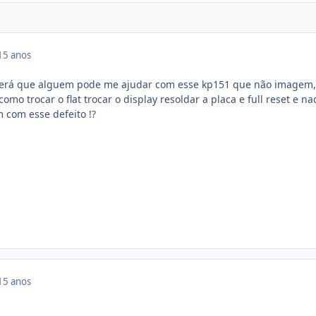
15 anos
será que alguem pode me ajudar com esse kp151 que não imagem,
omo trocar o flat trocar o display resoldar a placa e full reset e n
 com esse defeito !?
15 anos