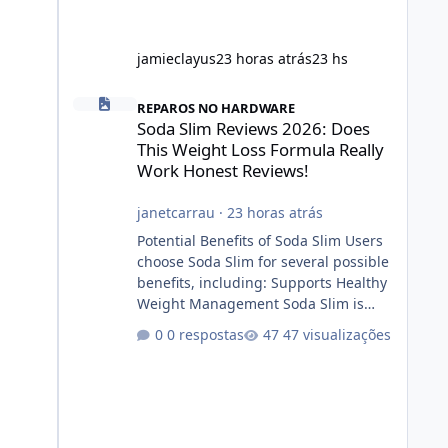
jamieclayus
23 horas atrás
23 hs
Soda Slim Reviews 2026: Does This Weight Loss Formula R
REPAROS NO HARDWARE
Soda Slim Reviews 2026: Does
This Weight Loss Formula Really
Work Honest Reviews!
janetcarrau
·
23 horas atrás
Potential Benefits of Soda Slim Users
choose Soda Slim for several possible
benefits, including: Supports Healthy
Weight Management Soda Slim is
designed to complement Soda Slim
0 respostas
47 visualizações
eating and regular exercise rather
than replace them. Encourages
Energy Some ingredients may help
maintain normal energy production
throughout the day. Helps Reduce