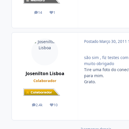
14
1
posts
Reputação
Postado
Março 30, 2011
são sim , fiz testes com
muito obrigado
Tire uma foto do conec
Josenilton Lisboa
para mim.
Colaborador
Grato.
2.4k
10
posts
Reputação