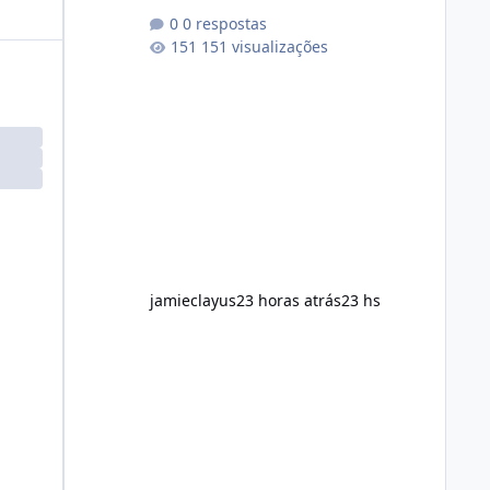
conscious diet Exercise regularly
0 respostas
Prefer supplements containing plant-
151 visualizações
based ingredients Want to
complement an existing wellness
routine It is not intended for children.
How to Use Alka Slim Always follow
the instructions Alka Slim Reviews
provided on the product label.
General recommendations include:
Take with water. Use consistently.
Combine with
jamieclayus
23 horas atrás
23 hs