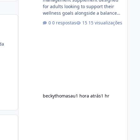
for adults looking to support their
wellness goals alongside a balanced
diet and regular physical activity. The
0 respostas
15 visualizações
product is marketed as a convenient
daily formula that may help support
metabolism, energy levels, and
ada
appetite management. While many
people are searching online for Alka
Slim Reviews, it is important to
understand how the supplement
works, what ingredients it contains,
and what realistic expectations
should be. No diet
beckythomasau
1 hora atrás
1 hr