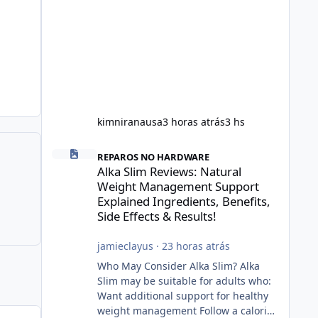
kimniranausa
3 horas atrás
3 hs
Alka Slim Reviews: Natural Weight Management Support Exp
REPAROS NO HARDWARE
Alka Slim Reviews: Natural
Weight Management Support
Explained Ingredients, Benefits,
Side Effects & Results!
jamieclayus
·
23 horas atrás
Who May Consider Alka Slim? Alka
Slim may be suitable for adults who:
Want additional support for healthy
weight management Follow a calorie-