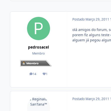
Postado
Março 29, 2011
olá amigos do forum, 
porem fiz alguns teste c
alguem já pegou algum
pedrosacel
Membro
14
1
posts
Reputação
Postado
Março 29, 2011