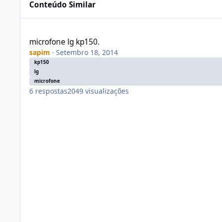
Conteúdo Similar
microfone lg kp150.
microfone lg kp150.
sapim
·
Setembro 18, 2014
kp150
lg
microfone
6
respostas
2049
visualizações