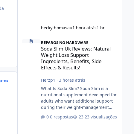
ada
beckythomasau
1 hora atrás
1 hr
Soda Slim Uk Reviews: Natural Weight Loss Support Ingredi
REPAROS NO HARDWARE
Soda Slim Uk Reviews: Natural
Weight Loss Support
Ingredients, Benefits, Side
Effects & Results!
Herzp1
·
3 horas atrás
UTOR
What Is Soda Slim? Soda Slim is a
nutritional supplement developed for
adults who want additional support
during their weight-management
journey. According to its marketing,
0 respostas
23 visualizações
the formula is designed to help
support healthy metabolism, reduce
cravings, and encourage consistent