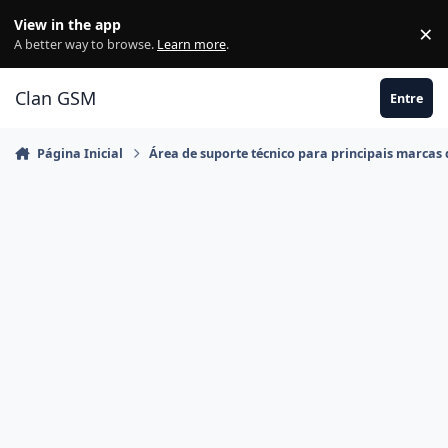
Ir para conteúdo
View in the app
×
Di
A better way to browse.
Learn more
.
Clan GSM
Entre
Página Inicial
Área de suporte técnico para principais marcas