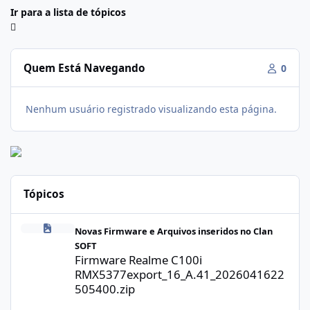
Ir para a lista de tópicos
Quem Está Navegando
0
Nenhum usuário registrado visualizando esta página.
Tópicos
Firmware Realme C100i RMX5377export_16_A.41_2026041622505
Novas Firmware e Arquivos inseridos no Clan
SOFT
Firmware Realme C100i
RMX5377export_16_A.41_2026041622
505400.zip