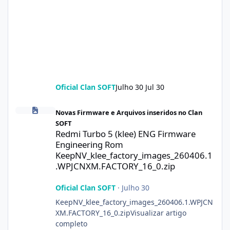
Oficial Clan SOFT
Julho 30
Jul 30
Redmi Turbo 5 (klee) ENG Firmware Engineering Rom KeepNV_k
Novas Firmware e Arquivos inseridos no Clan
SOFT
Redmi Turbo 5 (klee) ENG Firmware
Engineering Rom
KeepNV_klee_factory_images_260406.1
.WPJCNXM.FACTORY_16_0.zip
Oficial Clan SOFT
·
Julho 30
KeepNV_klee_factory_images_260406.1.WPJCN
XM.FACTORY_16_0.zipVisualizar artigo
completo