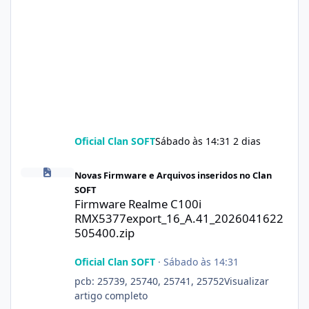
Oficial Clan SOFT
Sábado às 14:31
2 dias
Firmware Realme C100i RMX5377export_16_A.41_2026041622505
Novas Firmware e Arquivos inseridos no Clan
SOFT
Firmware Realme C100i
RMX5377export_16_A.41_2026041622
505400.zip
Oficial Clan SOFT
·
Sábado às 14:31
pcb: 25739, 25740, 25741, 25752Visualizar
artigo completo