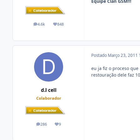
Equipe Clan GSM!!!
4.6k
848
posts
Reputação
Postado
Março 23, 2011
eu ja fiz o proceso que
restouração dele faz 1
d.l cell
Colaborador
286
9
posts
Reputação