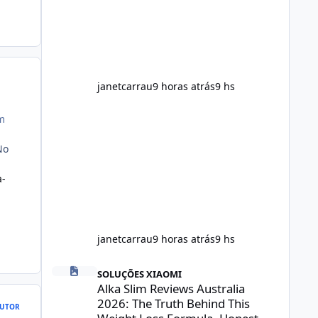
throughout the day. Helps Reduce
Cravings Certain ingredients may
promote feelings of fullness when
combined with balanced meals.
Supports Metabolism Natural
ingredients may assist the body'
janetcarrau
9 horas atrás
9 hs
um
No
a-
janetcarrau
9 horas atrás
9 hs
Alka Slim Reviews Australia 2026: The Truth Behind This 
SOLUÇÕES XIAOMI
Alka Slim Reviews Australia
2026: The Truth Behind This
UTOR