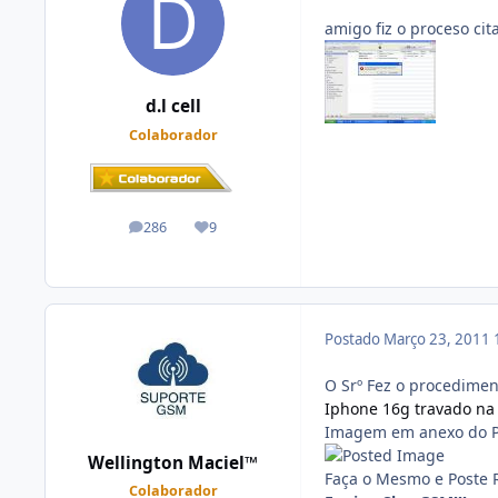
amigo fiz o proceso ci
d.l cell
Colaborador
286
9
posts
Reputação
Postado
Março 23, 2011
O Srº Fez o procediment
Iphone 16g travado na 
Imagem em anexo do P
Wellington Maciel™
Faça o Mesmo e Poste 
Colaborador