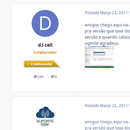
Postado
Março 22, 2011
amigos chego aqui na a
pra versão que tava dis
versão e quando coloca
ugente agradeço.
d.l cell
Colaborador
286
9
posts
Reputação
Postado
Março 22, 2011
amigos chego aqui na a
pra versão que tava dis