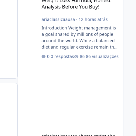
Weight Loss Formula, Honest
Analysis Before You Buy!
ariaclassicaausa
·
12 horas atrás
Introduction Weight management is
a goal shared by millions of people
around the world. While a balanced
diet and regular exercise remain the
foundation of healthy weight loss,
0 respostas
86 visualizações
many individuals also explore dietary
supplements for additional support.
One product that has attracted
attention is Alka Slim, a weight loss
supplement marketed to help
support metabolism, energy levels,
and fat management. This article
provides a neutral and informative
overview of Alka Slim. It explains what
the suppl