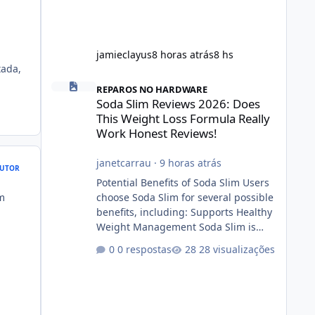
jamieclayus
8 horas atrás
8 hs
tada,
Soda Slim Reviews 2026: Does This Weight Loss Formula R
REPAROS NO HARDWARE
Soda Slim Reviews 2026: Does
This Weight Loss Formula Really
Work Honest Reviews!
janetcarrau
·
9 horas atrás
UTOR
Potential Benefits of Soda Slim Users
um
choose Soda Slim for several possible
benefits, including: Supports Healthy
Weight Management Soda Slim is
designed to complement Soda Slim
0 respostas
28 visualizações
eating and regular exercise rather
than replace them. Encourages
Energy Some ingredients may help
maintain normal energy production