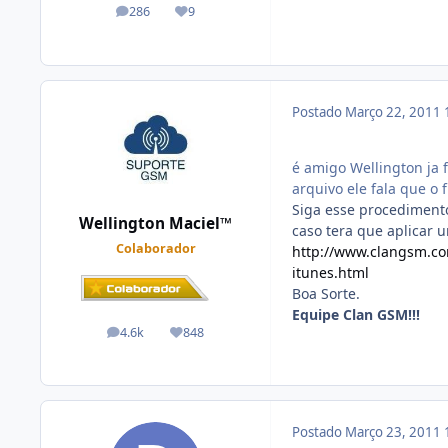
286
9
posts
Reputação
Postado
Março 22, 2011
é amigo Wellington ja 
arquivo ele fala que o
Siga esse procedimento
Wellington Maciel™
caso tera que aplicar 
Colaborador
http://www.clangsm.co
itunes.html
Boa Sorte.
Equipe Clan GSM!!!
4.6k
848
posts
Reputação
Postado
Março 23, 2011