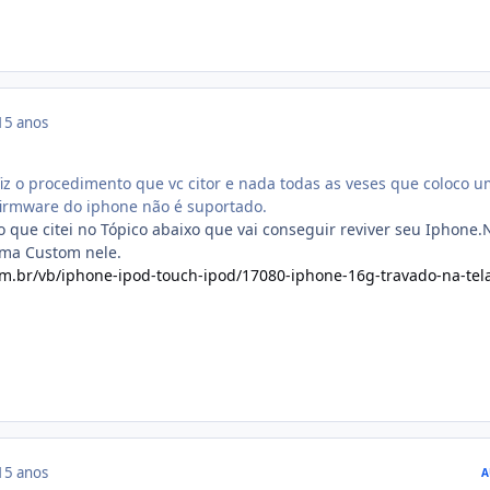
15 anos
fiz o procedimento que vc citor e nada todas as veses que coloco 
 firmware do iphone não é suportado.
 que citei no Tópico abaixo que vai conseguir reviver seu Iphone.
uma Custom nele.
m.br/vb/iphone-ipod-touch-ipod/17080-iphone-16g-travado-na-tel
15 anos
A