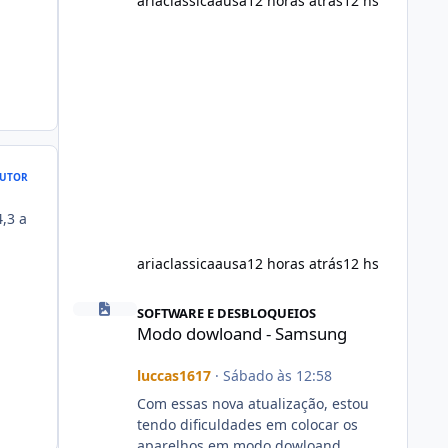
ariaclassicaausa
12 horas atrás
12 hs
UTOR
4,3 a
ariaclassicaausa
12 horas atrás
12 hs
Modo dowloand - Samsung
SOFTWARE E DESBLOQUEIOS
Modo dowloand - Samsung
luccas1617
·
Sábado às 12:58
Com essas nova atualização, estou
tendo dificuldades em colocar os
aparelhos em modo dowloand.