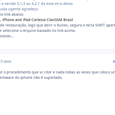
a versão 3,1,3 ou 4,2,1 da esse erro abixo.
juda ugente agradeço.
o link abaixo:
, iPhone and iPad-Cortesia ClanGSM Brasil
de restauração, logo que abrir o Itunes, segura e tecla SHIFT aper
e selecione o Arquivo baixado no link acima.
ostas...
15 anos
A
fiz o procedimento que vc citor e nada todas as veses que coloco 
 firmware do iphone não é suportado.