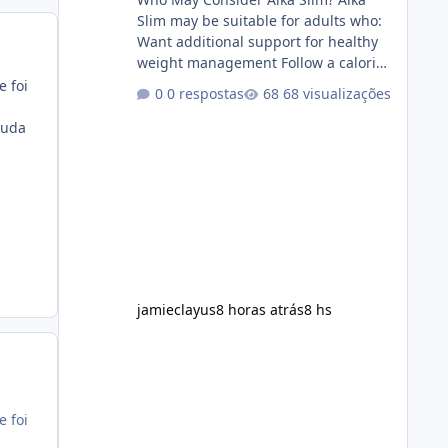
Slim may be suitable for adults who:
Want additional support for healthy
weight management Follow a calorie-
conscious diet Exercise regularly
e foi
0 respostas
68 visualizações
Prefer supplements containing plant-
based ingredients Want to
juda
complement an existing wellness
routine It is not intended for children.
How to Use Alka Slim Always follow
the instructions Alka Slim Reviews
provided on the product label.
General recommendations include:
Take with water. Use consistently.
Combine with
jamieclayus
8 horas atrás
8 hs
e foi