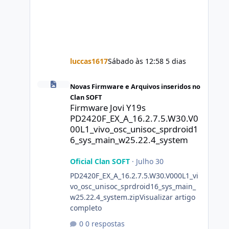
luccas1617
Sábado às 12:58
5 dias
Firmware Jovi Y19s PD2420F_EX_A_16.2.7.5.W30.V000L1_vi
Novas Firmware e Arquivos inseridos no
Clan SOFT
Firmware Jovi Y19s
PD2420F_EX_A_16.2.7.5.W30.V0
00L1_vivo_osc_unisoc_sprdroid1
6_sys_main_w25.22.4_system
Oficial Clan SOFT
·
Julho 30
PD2420F_EX_A_16.2.7.5.W30.V000L1_vi
vo_osc_unisoc_sprdroid16_sys_main_
w25.22.4_system.zipVisualizar artigo
completo
0 respostas