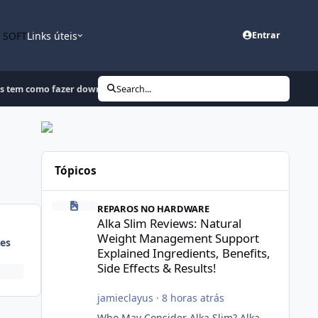
n SOFT
Links úteis
Entrar
gs tem como fazer downgrede
Search...
Tópicos
Alka Slim Reviews: Natural Weight Management Support Exp
REPAROS NO HARDWARE
Alka Slim Reviews: Natural
Weight Management Support
es
Explained Ingredients, Benefits,
Side Effects & Results!
jamieclayus
·
8 horas atrás
Who May Consider Alka Slim? Alka