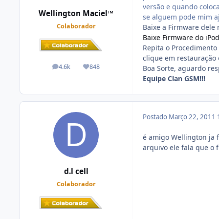
versão e quando coloca 
Wellington Maciel™
se alguem pode mim a
Colaborador
Baixe a Firmware dele n
Baixe Firmware do iPod
Repita o Procedimento 
clique em restauração 
4.6k
848
Boa Sorte, aguardo resp
posts
Reputação
Equipe Clan GSM!!!
Postado
Março 22, 2011
é amigo Wellington ja 
arquivo ele fala que o
d.l cell
Colaborador