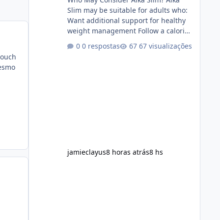
Slim may be suitable for adults who:
Want additional support for healthy
weight management Follow a calorie-
conscious diet Exercise regularly
0 respostas
67 visualizações
Prefer supplements containing plant-
touch
based ingredients Want to
mesmo
complement an existing wellness
routine It is not intended for children.
How to Use Alka Slim Always follow
the instructions Alka Slim Reviews
provided on the product label.
General recommendations include:
Take with water. Use consistently.
Combine with
jamieclayus
8 horas atrás
8 hs