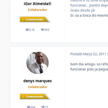
mesmo e fiz uma limpez
iGor Almeida®
funcionar... porém de
Colaborador
Grato desde já!
Sr. so a troca do mesmo
3.1k
303
posts
Reputação
Postado
Março 22, 2011
bom dia amigo. so refo
funcionar pois ja pegue
denys marques
Colaborador
326
23