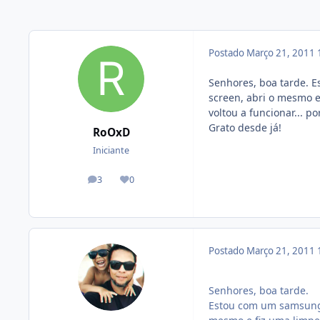
Postado
Março 21, 2011
Senhores, boa tarde. 
screen, abri o mesmo e
voltou a funcionar... 
Grato desde já!
RoOxD
Iniciante
3
0
posts
Reputação
Postado
Março 21, 2011
Senhores, boa tarde.
Estou com um samsung 