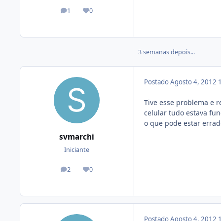
1
0
posts
Reputação
3 semanas depois...
Postado
Agosto 4, 2012
Tive esse problema e r
celular tudo estava fun
o que pode estar erra
svmarchi
Iniciante
2
0
posts
Reputação
Postado
Agosto 4, 2012