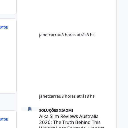
throughout the day. Helps Reduce
Cravings Certain ingredients may
promote feelings of fullness when
combined with balanced meals.
Supports Metabolism Natural
UTOR
ingredients may assist the body'
janetcarrau
8 horas atrás
8 hs
janetcarrau
8 horas atrás
8 hs
Alka Slim Reviews Australia 2026: The Truth Behind This 
SOLUÇÕES XIAOMI
Alka Slim Reviews Australia
UTOR
2026: The Truth Behind This