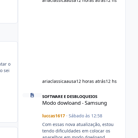
ariaclassicaausa
12 horas atrás
12 hs
tar o
o sei
ariaclassicaausa
12 horas atrás
12 hs
Modo dowloand - Samsung
SOFTWARE E DESBLOQUEIOS
Modo dowloand - Samsung
luccas1617
·
Sábado às 12:58
Com essas nova atualização, estou
tendo dificuldades em colocar os
aparelhos em modo dowloand.