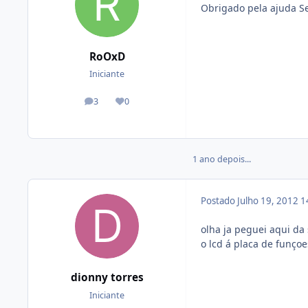
Obrigado pela ajuda S
RoOxD
Iniciante
3
0
posts
Reputação
1 ano depois...
Postado
Julho 19, 2012
1
olha ja peguei aqui da
o lcd á placa de funçoe
dionny torres
Iniciante