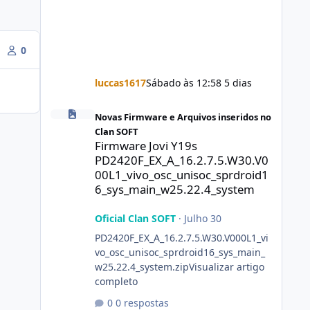
0
luccas1617
Sábado às 12:58
5 dias
Firmware Jovi Y19s PD2420F_EX_A_16.2.7.5.W30.V000L1_vi
Novas Firmware e Arquivos inseridos no
Clan SOFT
Firmware Jovi Y19s
PD2420F_EX_A_16.2.7.5.W30.V0
00L1_vivo_osc_unisoc_sprdroid1
6_sys_main_w25.22.4_system
Oficial Clan SOFT
·
Julho 30
PD2420F_EX_A_16.2.7.5.W30.V000L1_vi
vo_osc_unisoc_sprdroid16_sys_main_
w25.22.4_system.zipVisualizar artigo
completo
0 respostas