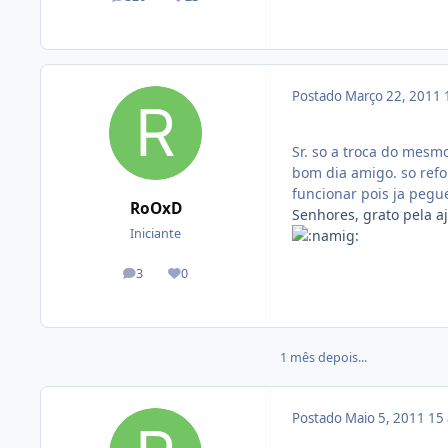
posts
Reputação
Postado
Março 22, 2011
Sr. so a troca do mesmo
bom dia amigo. so refo
funcionar pois ja pegue
RoOxD
Senhores, grato pela a
Iniciante
3
0
posts
Reputação
1 mês depois...
Postado
Maio 5, 2011
15