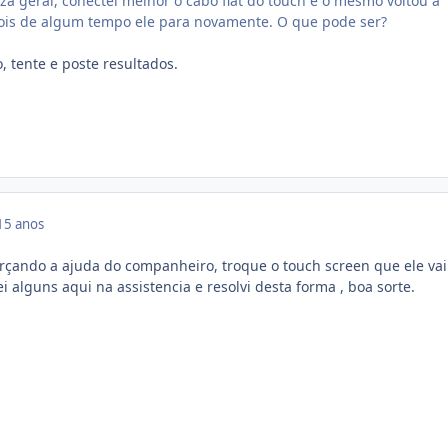
a geral, conectei melhor o cabo flat do touch e o mesmo voltou a
pois de algum tempo ele para novamente. O que pode ser?
, tente e poste resultados.
15 anos
rçando a ajuda do companheiro, troque o touch screen que ele vai
i alguns aqui na assistencia e resolvi desta forma , boa sorte.