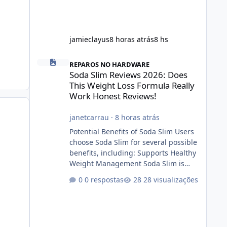
jamieclayus
8 horas atrás
8 hs
Soda Slim Reviews 2026: Does This Weight Loss Formula R
REPAROS NO HARDWARE
Soda Slim Reviews 2026: Does
This Weight Loss Formula Really
Work Honest Reviews!
janetcarrau
·
8 horas atrás
Potential Benefits of Soda Slim Users
choose Soda Slim for several possible
benefits, including: Supports Healthy
Weight Management Soda Slim is
designed to complement Soda Slim
0 respostas
28 visualizações
eating and regular exercise rather
than replace them. Encourages
Energy Some ingredients may help
maintain normal energy production