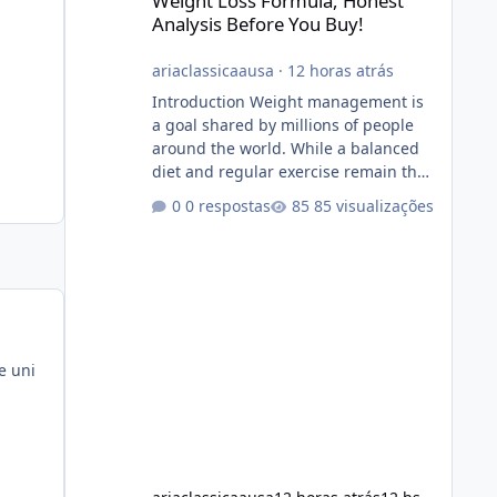
Weight Loss Formula, Honest
Analysis Before You Buy!
ariaclassicaausa
·
12 horas atrás
Introduction Weight management is
a goal shared by millions of people
around the world. While a balanced
diet and regular exercise remain the
foundation of healthy weight loss,
0 respostas
85 visualizações
many individuals also explore dietary
supplements for additional support.
One product that has attracted
attention is Alka Slim, a weight loss
supplement marketed to help
support metabolism, energy levels,
and fat management. This article
e uni
provides a neutral and informative
overview of Alka Slim. It explains what
the suppl