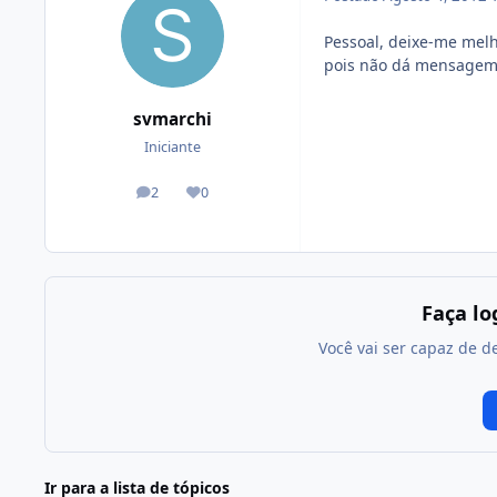
Pessoal, deixe-me melh
pois não dá mensagem p
svmarchi
Iniciante
2
0
posts
Reputação
Faça l
Você vai ser capaz de d
Ir para a lista de tópicos