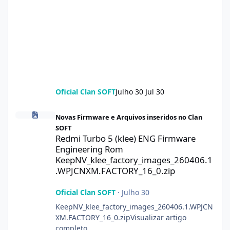
Oficial Clan SOFT
Julho 30
Jul 30
Redmi Turbo 5 (klee) ENG Firmware Engineering Rom KeepNV_k
Novas Firmware e Arquivos inseridos no Clan
SOFT
Redmi Turbo 5 (klee) ENG Firmware
Engineering Rom
KeepNV_klee_factory_images_260406.1
.WPJCNXM.FACTORY_16_0.zip
Oficial Clan SOFT
·
Julho 30
KeepNV_klee_factory_images_260406.1.WPJCN
XM.FACTORY_16_0.zipVisualizar artigo
completo