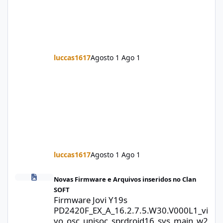
luccas1617
Agosto 1
Ago 1
luccas1617
Agosto 1
Ago 1
Firmware Jovi Y19s PD2420F_EX_A_16.2.7.5.W30.V000L1_vivo_osc
Novas Firmware e Arquivos inseridos no Clan
SOFT
Firmware Jovi Y19s
PD2420F_EX_A_16.2.7.5.W30.V000L1_vi
vo_osc_unisoc_sprdroid16_sys_main_w2