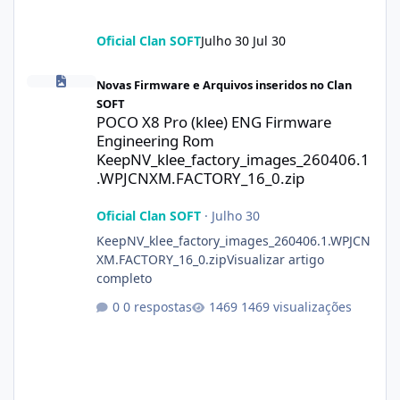
Oficial Clan SOFT
Julho 30
Jul 30
POCO X8 Pro (klee) ENG Firmware Engineering Rom KeepNV_kle
Novas Firmware e Arquivos inseridos no Clan
SOFT
POCO X8 Pro (klee) ENG Firmware
Engineering Rom
KeepNV_klee_factory_images_260406.1
.WPJCNXM.FACTORY_16_0.zip
Oficial Clan SOFT
·
Julho 30
KeepNV_klee_factory_images_260406.1.WPJCN
XM.FACTORY_16_0.zipVisualizar artigo
completo
0 respostas
1469 visualizações