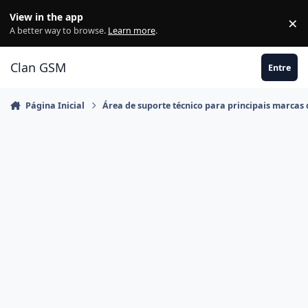
Ir para conteúdo
View in the app
×
Di
A better way to browse.
Learn more
.
Clan GSM
Entre
Página Inicial
Área de suporte técnico para principais marcas