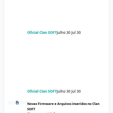
Oficial Clan SOFT
Julho 30
Jul 30
Oficial Clan SOFT
Julho 30
Jul 30
Firmware A3 Pro lake_global_images_OS3.0.20.0.WGTMIXM_2026
Novas Firmware e Arquivos inseridos no Clan
SOFT