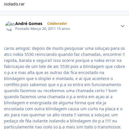
isolado.rar
André Gomes
Colaborador
Postado
Março 20, 2011
15 anos
caros amigos: depois de muito pesquisar uma soluçao para os
atcs nokia 5530 reiniciando quando faz chamadas, encontrei !!
rapida, barata e segura!! isso ocorre porque a nokia error na
fabricaçao de um lote de atc 5530 pois a blindagem que cobre
o p.a e mas alta que as outras dai fica encostado na
blindagem que o displei e montado, e ai que acontece o
comflito pois sabemos que o p.a so entra em funcionamento
quando fazemos ou recebemos uma chamada certo ? bom
quando fazemos uma chamada o p.a entra em açao ai a
blindagem e energisada de alguma forma que ela ja
encostada com outra blindagem causa um curto na placa e o
atc para nao queimar se alto reseta !! vamos a soluçao: um
pedaço de fita isolante isolando a blindagem do p.a !!!!! eu
particulamente nao isolo so p.a mais sim todo o transmissor.