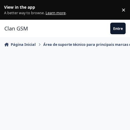
Ir para conteúdo
View in the app
×
Di
A better way to browse.
Learn more
.
Clan GSM
Entre
Página Inicial
Área de suporte técnico para principais marcas