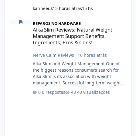
karineeuk
15 horas atrás
15 hs
Alka Slim Reviews: Natural Weight Management Support Benefits
REPAROS NO HARDWARE
Alka Slim Reviews: Natural Weight
Management Support Benefits,
Ingredients, Pros & Cons!
Nerve Calm Reviews
·
16 horas atrás
Alka Slim and Weight Management One of
the biggest reasons consumers search for
Alka Slim is its association with weight
management. Successful long-term weight
management typically depends on
0 respostas
43 visualizações
consistency rather than quick fixes. A
sustainable routine may include eating
nutrient-dense foods, controlling portions,
reducing excessive intake of highly processed
foods, staying active, sleeping adequately,
and managing stress. If Alka Slim is
incorporated into such a routine, users