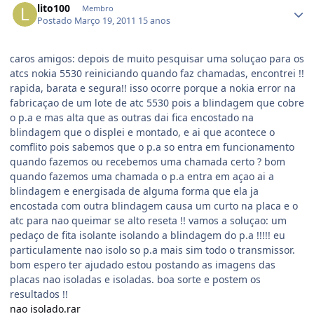
lito100
Membro
Postado
Março 19, 2011
15 anos
caros amigos: depois de muito pesquisar uma soluçao para os
atcs nokia 5530 reiniciando quando faz chamadas, encontrei !!
rapida, barata e segura!! isso ocorre porque a nokia error na
fabricaçao de um lote de atc 5530 pois a blindagem que cobre
o p.a e mas alta que as outras dai fica encostado na
blindagem que o displei e montado, e ai que acontece o
comflito pois sabemos que o p.a so entra em funcionamento
quando fazemos ou recebemos uma chamada certo ? bom
quando fazemos uma chamada o p.a entra em açao ai a
blindagem e energisada de alguma forma que ela ja
encostada com outra blindagem causa um curto na placa e o
atc para nao queimar se alto reseta !! vamos a soluçao: um
pedaço de fita isolante isolando a blindagem do p.a !!!!! eu
particulamente nao isolo so p.a mais sim todo o transmissor.
bom espero ter ajudado estou postando as imagens das
placas nao isoladas e isoladas. boa sorte e postem os
resultados !!
nao isolado.rar