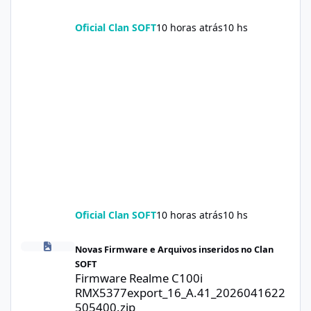
Oficial Clan SOFT
10 horas atrás
10 hs
Oficial Clan SOFT
10 horas atrás
10 hs
Firmware Realme C100i RMX5377export_16_A.41_2026041622505
Novas Firmware e Arquivos inseridos no Clan
SOFT
Firmware Realme C100i
RMX5377export_16_A.41_2026041622
505400.zip