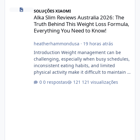
Alka Slim Reviews Australia 2026: The Truth Behind This Weight
SOLUÇÕES XIAOMI
Alka Slim Reviews Australia 2026: The
Truth Behind This Weight Loss Formula,
Everything You Need to Know!
heatherhammondusa
·
19 horas atrás
Introduction Weight management can be
challenging, especially when busy schedules,
inconsistent eating habits, and limited
physical activity make it difficult to maintain a
healthy routine. As a result, many people look
0 respostas
121 visualizações
for dietary supplements that may
complement their efforts to lose weight. Alka
Slim is marketed as a weight-management
supplement designed for people who want
additional support while working toward their
fitness and weight goals. But an important
question remains: Does Alka Slim