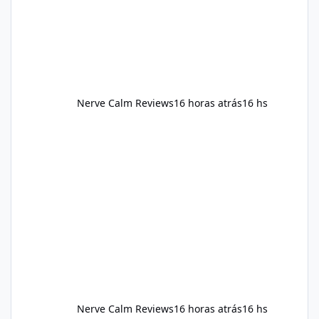
should still maint
Nerve Calm Reviews
16 horas atrás
16 hs
Nerve Calm Reviews
16 horas atrás
16 hs