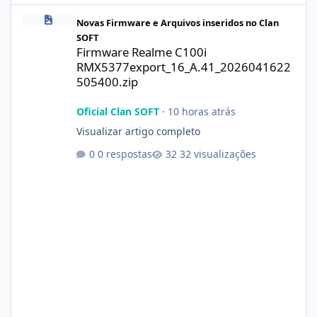
Firmware Realme C100i RMX5377export_16_A.41_2026041622505
Novas Firmware e Arquivos inseridos no Clan
SOFT
Firmware Realme C100i
RMX5377export_16_A.41_2026041622
505400.zip
Oficial Clan SOFT
·
10 horas atrás
Visualizar artigo completo
0 respostas
32 visualizações