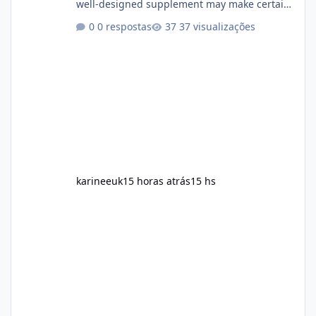
well-designed supplement may make certain
aspects of a healthy routine easier to
0 respostas
37 visualizações
maintain, depending on its ingredients and
the individual using it. Nevertheless, Soda
Slim weight loss results are not guaranteed.
Body weight is affected by many factors,
including calorie intake, activity level, age,
sleep, genetics, medications, and metabolic
health. This means two peopl
karineeuk
15 horas atrás
15 hs