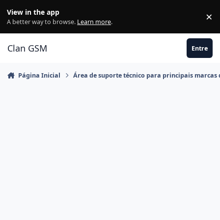
Ir para conteúdo
View in the app
×
Di
A better way to browse.
Learn more
.
Clan GSM
Entre
Página Inicial
Área de suporte técnico para principais marcas