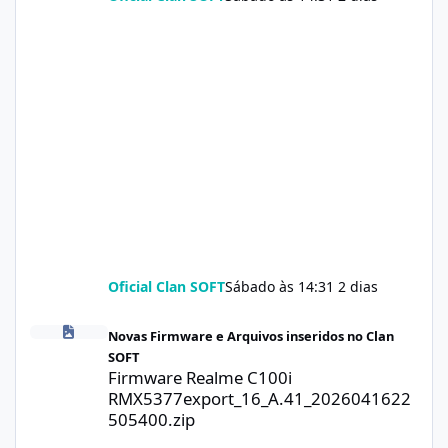
Oficial Clan SOFT
Sábado às 14:31
2 dias
Firmware Realme C100i RMX5377export_16_A.41_2026041622505
Novas Firmware e Arquivos inseridos no Clan
SOFT
Firmware Realme C100i
RMX5377export_16_A.41_2026041622
505400.zip