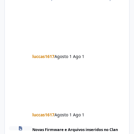
luccas1617
Agosto 1
Ago 1
luccas1617
Agosto 1
Ago 1
Firmware Jovi Y19s PD2420F_EX_A_16.2.7.5.W30.V000L1_vivo_osc
Novas Firmware e Arquivos inseridos no Clan