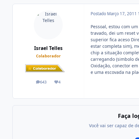
Postado
Março 17, 2011
Pessoal, estou com um 
travado, dei um reset 
superior fica aceso Di
estar completa sim), 
Israel Telles
chip a situação comple
Colaborador
carregando (simbolo de
Oxidação, conector em 
e uma escovada na pla
643
4
posts
Reputação
Faça l
Você vai ser capaz de d