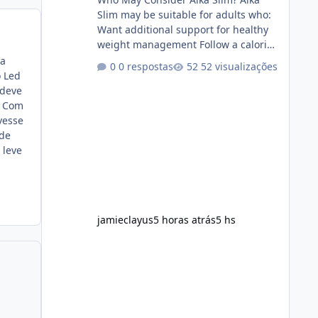
Slim may be suitable for adults who:
Want additional support for healthy
weight management Follow a calorie-
conscious diet Exercise regularly
va
0 respostas
52 visualizações
Prefer supplements containing plant-
o Led
based ingredients Want to
 deve
complement an existing wellness
* Com
routine It is not intended for children.
vesse
How to Use Alka Slim Always follow
 de
the instructions Alka Slim Reviews
 leve
provided on the product label.
General recommendations include:
Take with water. Use consistently.
Combine with
jamieclayus
5 horas atrás
5 hs