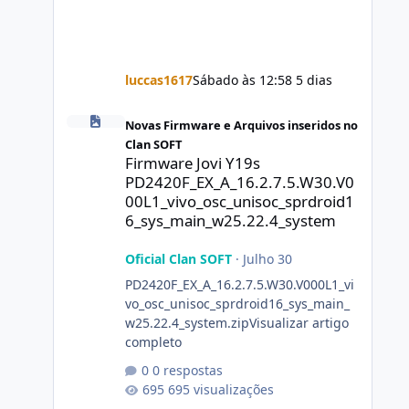
luccas1617
Sábado às 12:58
5 dias
Firmware Jovi Y19s PD2420F_EX_A_16.2.7.5.W30.V000L1_vi
Novas Firmware e Arquivos inseridos no
Clan SOFT
Firmware Jovi Y19s
PD2420F_EX_A_16.2.7.5.W30.V0
00L1_vivo_osc_unisoc_sprdroid1
6_sys_main_w25.22.4_system
Oficial Clan SOFT
·
Julho 30
PD2420F_EX_A_16.2.7.5.W30.V000L1_vi
vo_osc_unisoc_sprdroid16_sys_main_
w25.22.4_system.zipVisualizar artigo
completo
0 respostas
695 visualizações