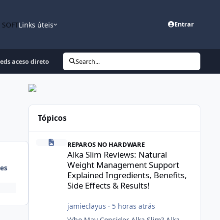
n SOFT
Links úteis
Entrar
eds aceso direto
Search...
Tópicos
Alka Slim Reviews: Natural Weight Management Support Exp
REPAROS NO HARDWARE
Alka Slim Reviews: Natural
Weight Management Support
es
Explained Ingredients, Benefits,
Side Effects & Results!
jamieclayus
·
5 horas atrás
Who May Consider Alka Slim? Alka