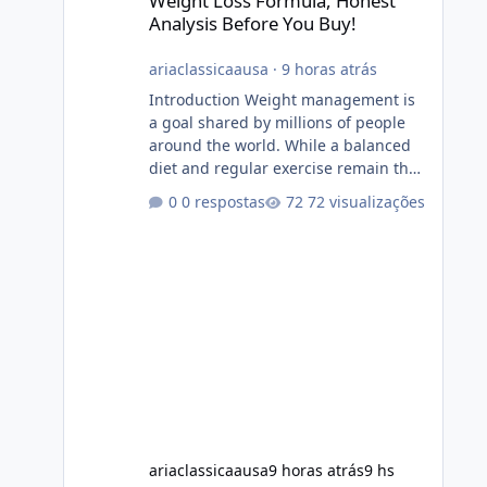
Weight Loss Formula, Honest
Analysis Before You Buy!
ariaclassicaausa
·
9 horas atrás
Introduction Weight management is
a goal shared by millions of people
around the world. While a balanced
diet and regular exercise remain the
foundation of healthy weight loss,
0 respostas
72 visualizações
many individuals also explore dietary
supplements for additional support.
One product that has attracted
attention is Alka Slim, a weight loss
supplement marketed to help
support metabolism, energy levels,
and fat management. This article
provides a neutral and informative
overview of Alka Slim. It explains what
the suppl
ariaclassicaausa
9 horas atrás
9 hs