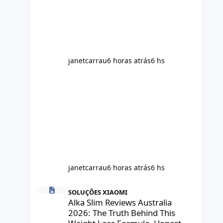
throughout the day. Helps Reduce
Cravings Certain ingredients may
promote feelings of fullness when
combined with balanced meals.
Supports Metabolism Natural
ingredients may assist the body'
janetcarrau
6 horas atrás
6 hs
janetcarrau
6 horas atrás
6 hs
Alka Slim Reviews Australia 2026: The Truth Behind This 
SOLUÇÕES XIAOMI
Alka Slim Reviews Australia
2026: The Truth Behind This