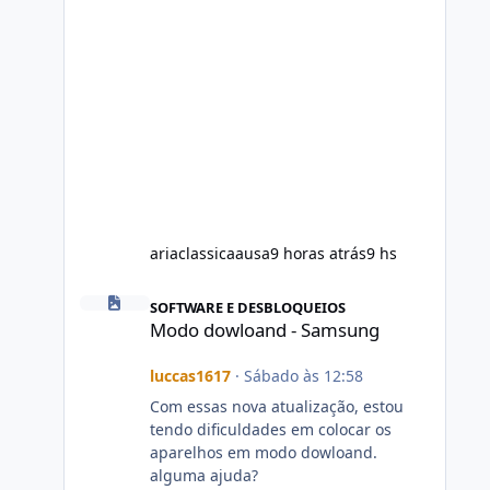
ariaclassicaausa
9 horas atrás
9 hs
Modo dowloand - Samsung
SOFTWARE E DESBLOQUEIOS
Modo dowloand - Samsung
luccas1617
·
Sábado às 12:58
Com essas nova atualização, estou
tendo dificuldades em colocar os
aparelhos em modo dowloand.
alguma ajuda?