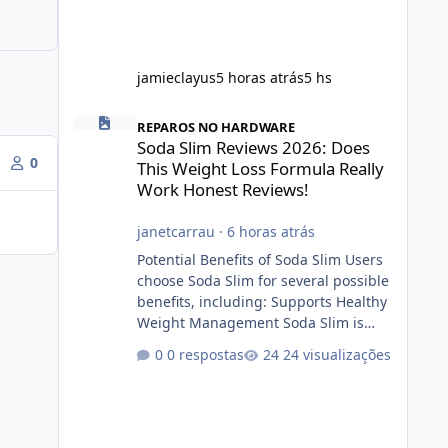
jamieclayus
5 horas atrás
5 hs
Soda Slim Reviews 2026: Does This Weight Loss Formula R
REPAROS NO HARDWARE
Soda Slim Reviews 2026: Does
0
This Weight Loss Formula Really
Work Honest Reviews!
janetcarrau
·
6 horas atrás
Potential Benefits of Soda Slim Users
choose Soda Slim for several possible
benefits, including: Supports Healthy
Weight Management Soda Slim is
designed to complement Soda Slim
0 respostas
24 visualizações
eating and regular exercise rather
than replace them. Encourages
Energy Some ingredients may help
maintain normal energy production