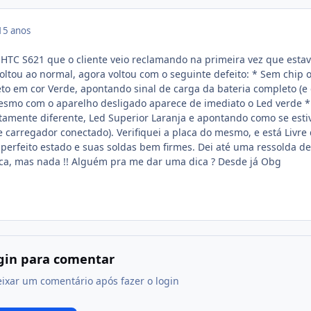
15 anos
HTC S621 que o cliente veio reclamando na primeira vez que esta
voltou ao normal, agora voltou com o seguinte defeito: * Sem chip 
reto em cor Verde, apontando sinal de carga da bateria completo (e
mesmo com o aparelho desligado aparece de imediato o Led verde 
tamente diferente, Led Superior Laranja e apontando como se esti
 carregador conectado). Verifiquei a placa do mesmo, e está Livre
perfeito estado e suas soldas bem firmes. Dei até uma ressolda de
ca, mas nada !! Alguém pra me dar uma dica ? Desde já Obg
ogin para comentar
eixar um comentário após fazer o login