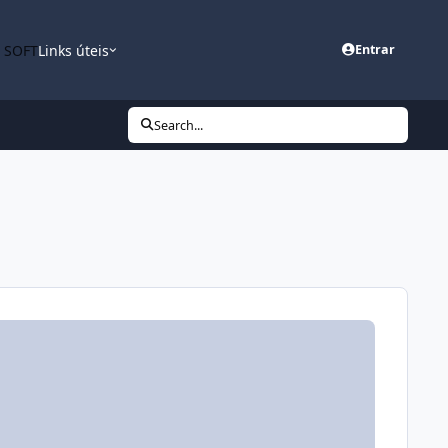
n SOFT
Links úteis
Entrar
Search...