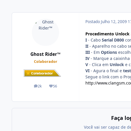
Postado
Julho 12, 2009
1
Procedimento Unlock 
I
- Cabo
Serial D800
co
II
- Aparelho no cabo s
III
- Em
Options
escolh
Ghost Rider™
IV
- Marque a caixinha
Colaborador
V
- Clica em
Unlock
e c
VI
- Agura o final e
tes
Segue o link com o Pr
http://www.clangsm.c
2k
56
posts
Reputação
Faça l
Você vai ser capaz de d