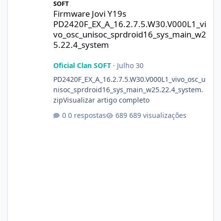
SOFT
Firmware Jovi Y19s
PD2420F_EX_A_16.2.7.5.W30.V000L1_vi
vo_osc_unisoc_sprdroid16_sys_main_w2
5.22.4_system
Oficial Clan SOFT
·
Julho 30
PD2420F_EX_A_16.2.7.5.W30.V000L1_vivo_osc_u
nisoc_sprdroid16_sys_main_w25.22.4_system.
zipVisualizar artigo completo
0 respostas
689 visualizações