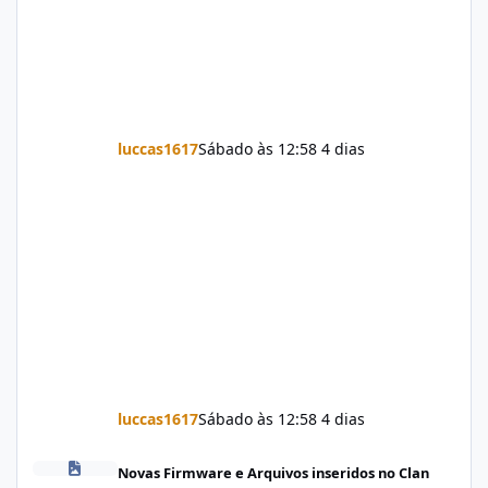
luccas1617
Sábado às 12:58
4 dias
luccas1617
Sábado às 12:58
4 dias
Firmware Jovi Y19s PD2420F_EX_A_16.2.7.5.W30.V000L1_vivo_osc
Novas Firmware e Arquivos inseridos no Clan