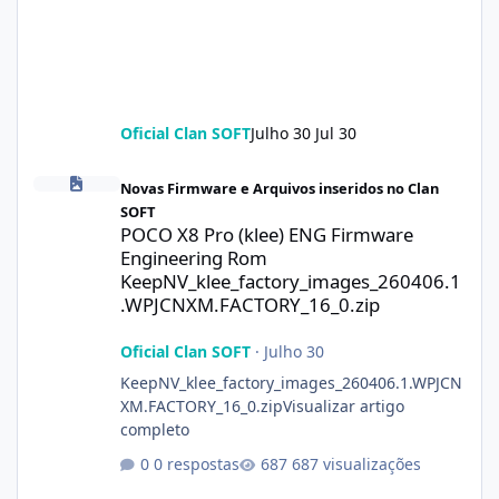
Oficial Clan SOFT
Julho 30
Jul 30
POCO X8 Pro (klee) ENG Firmware Engineering Rom KeepNV_kle
Novas Firmware e Arquivos inseridos no Clan
SOFT
POCO X8 Pro (klee) ENG Firmware
Engineering Rom
KeepNV_klee_factory_images_260406.1
.WPJCNXM.FACTORY_16_0.zip
Oficial Clan SOFT
·
Julho 30
KeepNV_klee_factory_images_260406.1.WPJCN
XM.FACTORY_16_0.zipVisualizar artigo
completo
0 respostas
687 visualizações