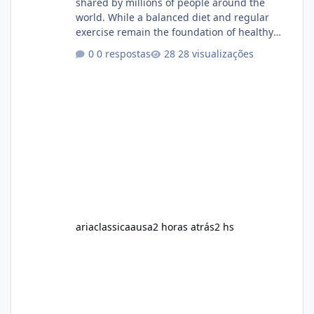
shared by millions of people around the
world. While a balanced diet and regular
exercise remain the foundation of healthy
weight loss, many individuals also explore
0 respostas
28 visualizações
dietary supplements for additional support.
One product that has attracted attention is
Alka Slim, a weight loss supplement marketed
to help support metabolism, energy levels,
and fat management. This article provides a
neutral and informative overview of Alka Slim.
It explains what the suppl
ariaclassicaausa
2 horas atrás
2 hs