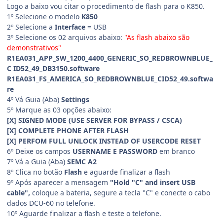
Logo a baixo vou citar o procedimento de flash para o K850.
1º Selecione o modelo
K850
2º Selecione a
Interface
= USB
3º Selecione os 02 arquivos abaixo:
"As flash abaixo são
demonstrativos"
R1EA031_APP_SW_1200_4400_GENERIC_SO_REDBROWNBLUE_
C ID52_49_DB3150.software
R1EA031_FS_AMERICA_SO_REDBROWNBLUE_CID52_49.softwa
re
4º Vá Guia (Aba)
Settings
5º Marque as 03 opções abaixo:
[X] SIGNED MODE (USE SERVER FOR BYPASS / CSCA)
[X] COMPLETE PHONE AFTER FLASH
[X] PERFOM FULL UNLOCK INSTEAD OF USERCODE RESET
6º Deixe os campos
USERNAME E PASSWORD
em branco
7º Vá a Guia (Aba)
SEMC A2
8º Clica no botão
Flash
e aguarde finalizar a flash
9º Após aparecer a mensagem
"Hold "C" and insert USB
cable",
coloque a bateria, segure a tecla "C" e conecte o cabo
dados DCU-60 no telefone.
10º Aguarde finalizar a flash e teste o telefone.