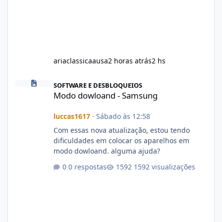
ariaclassicaausa
2 horas atrás
2 hs
Modo dowloand - Samsung
SOFTWARE E DESBLOQUEIOS
Modo dowloand - Samsung
luccas1617
·
Sábado às 12:58
Com essas nova atualização, estou tendo
dificuldades em colocar os aparelhos em
modo dowloand. alguma ajuda?
0 respostas
1592 visualizações