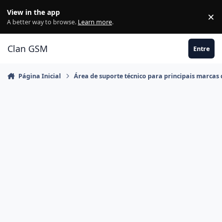
Ir para conteúdo
View in the app
×
Di
A better way to browse.
Learn more
.
Clan GSM
Entre
Página Inicial
Área de suporte técnico para principais marcas