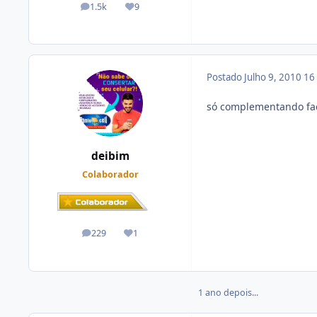
1.5k
9
posts
Reputação
Postado
Julho 9, 2010
16
só complementando faç
deibim
Colaborador
229
1
posts
Reputação
1 ano depois...