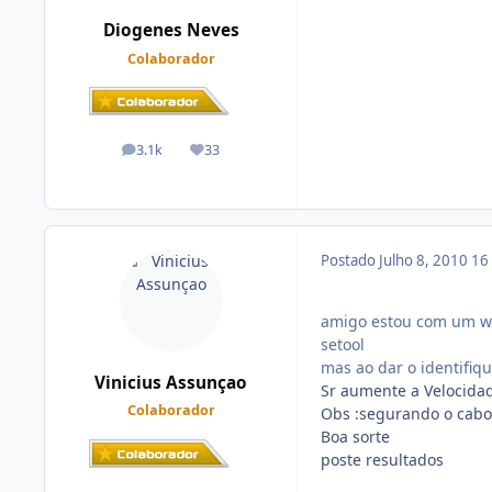
Diogenes Neves
Colaborador
3.1k
33
posts
Reputação
Postado
Julho 8, 2010
16
amigo estou com um w20
setool
mas ao dar o identifiq
Vinicius Assunçao
Sr aumente a Velocida
Colaborador
Obs :segurando o cabo
Boa sorte
poste resultados