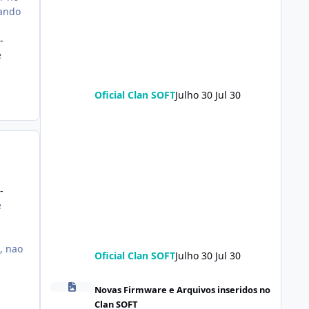
uando
-
e
Oficial Clan SOFT
Julho 30
Jul 30
-
e
, nao
Oficial Clan SOFT
Julho 30
Jul 30
Redmi Turbo 5 (klee) ENG Firmware Engineering Rom Ke
Novas Firmware e Arquivos inseridos no
Clan SOFT