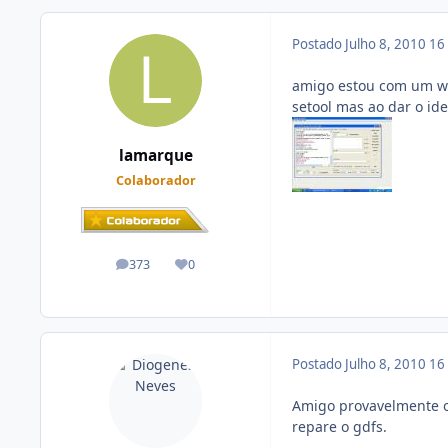
Postado
Julho 8, 2010
16
amigo estou com um w20
setool mas ao dar o id
lamarque
Colaborador
373
0
posts
Reputação
Postado
Julho 8, 2010
16
Amigo provavelmente o 
repare o gdfs.