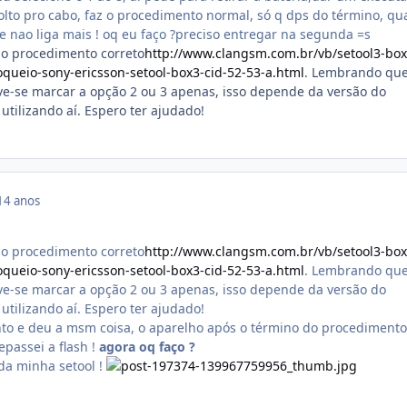
olto pro cabo, faz o procedimento normal, só q dps do término, q
le nao liga mais ! oq eu faço ?preciso entregar na segunda =s
 o procedimento correto
http://www.clangsm.com.br/vb/setool3-box
queio-sony-ericsson-setool-box3-cid-52-53-a.html
. Lembrando qu
e-se marcar a opção 2 ou 3 apenas, isso depende da versão do
utilizando aí. Espero ter ajudado!
14 anos
 o procedimento correto
http://www.clangsm.com.br/vb/setool3-box
queio-sony-ericsson-setool-box3-cid-52-53-a.html
. Lembrando qu
e-se marcar a opção 2 ou 3 apenas, isso depende da versão do
utilizando aí. Espero ter ajudado!
to e deu a msm coisa, o aparelho após o término do procedimento
epassei a flash !
agora oq faço ?
da minha setool !