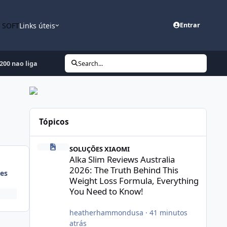
n SOFT
Links úteis
Entrar
200 nao liga
Search...
Tópicos
Alka Slim Reviews Australia 2026: The Truth Behind This 
SOLUÇÕES XIAOMI
Alka Slim Reviews Australia
2026: The Truth Behind This
es
Weight Loss Formula, Everything
You Need to Know!
heatherhammondusa
·
41 minutos
atrás