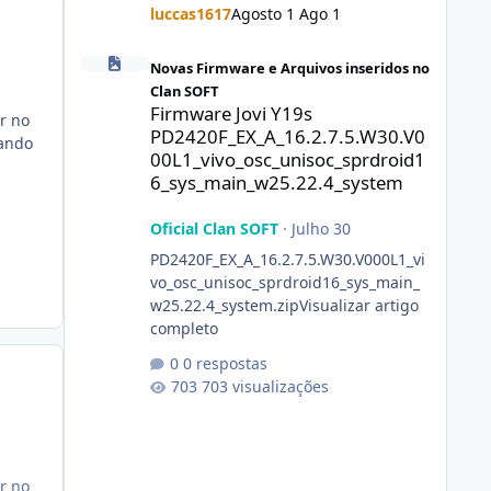
luccas1617
Agosto 1
Ago 1
Firmware Jovi Y19s PD2420F_EX_A_16.2.7.5.W30.V000L1_vi
Novas Firmware e Arquivos inseridos no
Clan SOFT
Firmware Jovi Y19s
ar no
PD2420F_EX_A_16.2.7.5.W30.V0
uando
00L1_vivo_osc_unisoc_sprdroid1
6_sys_main_w25.22.4_system
Oficial Clan SOFT
·
Julho 30
PD2420F_EX_A_16.2.7.5.W30.V000L1_vi
vo_osc_unisoc_sprdroid16_sys_main_
w25.22.4_system.zipVisualizar artigo
completo
0 respostas
703 visualizações
ar no