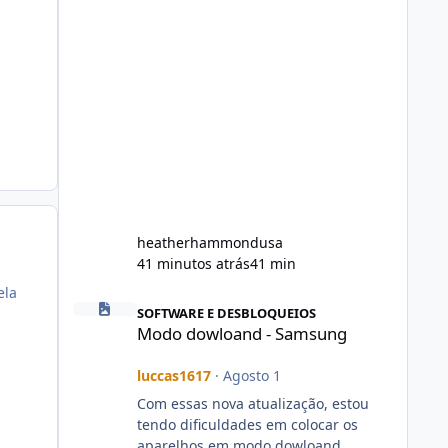
heatherhammondusa
41 minutos atrás
41 min
ela
Modo dowloand - Samsung
SOFTWARE E DESBLOQUEIOS
Modo dowloand - Samsung
luccas1617
·
Agosto 1
Com essas nova atualização, estou
tendo dificuldades em colocar os
aparelhos em modo dowloand.