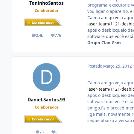
ToninhoSantos
programa 'executor'e v
Colaborador
vou ligar o aparelho, e
Calma amigo veja aqui
laser-team/1121-desblo
após o desbloqueio dev
2.4k
776
software que você está 
posts
Reputação
Grupo Clan Gsm
Postado
Março 25, 2012
Calma amigo veja aqui
laser-team/1121-desblo
após o desbloqueio dev
Daniel.Santos.93
software que você está 
Colaborador
amigo,fiz o procedimen
liga mais, novamente r
segue abaixo a versao 
73
0
posts
Reputação