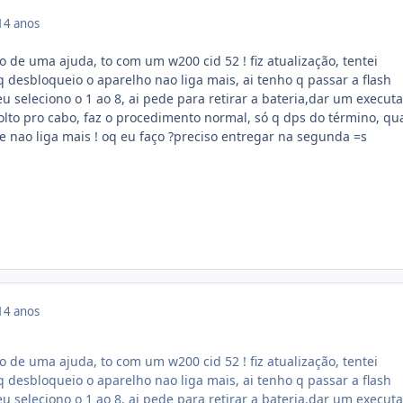
14 anos
o de uma ajuda, to com um w200 cid 52 ! fiz atualização, tentei
 desbloqueio o aparelho nao liga mais, ai tenho q passar a flash
u seleciono o 1 ao 8, ai pede para retirar a bateria,dar um execut
olto pro cabo, faz o procedimento normal, só q dps do término, q
le nao liga mais ! oq eu faço ?preciso entregar na segunda =s
14 anos
o de uma ajuda, to com um w200 cid 52 ! fiz atualização, tentei
 desbloqueio o aparelho nao liga mais, ai tenho q passar a flash
u seleciono o 1 ao 8, ai pede para retirar a bateria,dar um execut