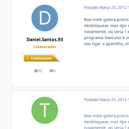
Postado
Março 25, 2012
Boa noite galera,precis
desbloquear, mas dps q
novamente, oq seria ? e
programa 'executor'e v
Daniel.Santos.93
vou ligar o aparelho, e
Colaborador
73
0
posts
Reputação
Postado
Março 25, 2012
Boa noite galera,precis
desbloquear, mas dps q
novamente, oq seria ? e