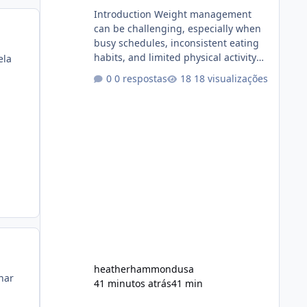
Introduction Weight management
can be challenging, especially when
busy schedules, inconsistent eating
habits, and limited physical activity
ela
make it difficult to maintain a healthy
0 respostas
18 visualizações
routine. As a result, many people look
for dietary supplements that may
complement their efforts to lose
weight. Alka Slim is marketed as a
weight-management supplement
designed for people who want
additional support while working
toward their fitness and weight goals.
But an important question remains:
Does Alka Slim
heatherhammondusa
nar
41 minutos atrás
41 min