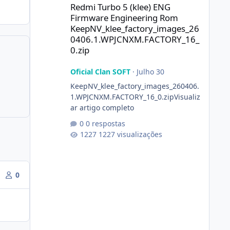
Redmi Turbo 5 (klee) ENG
Firmware Engineering Rom
KeepNV_klee_factory_images_26
0406.1.WPJCNXM.FACTORY_16_
0.zip
Oficial Clan SOFT
·
Julho 30
KeepNV_klee_factory_images_260406.
1.WPJCNXM.FACTORY_16_0.zipVisualiz
ar artigo completo
0 respostas
1227 visualizações
0