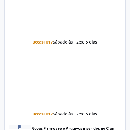
luccas1617
Sábado às 12:58
5 dias
luccas1617
Sábado às 12:58
5 dias
Firmware Jovi Y19s PD2420F_EX_A_16.2.7.5.W30.V000L1_vivo_osc
Novas Firmware e Arquivos inseridos no Clan