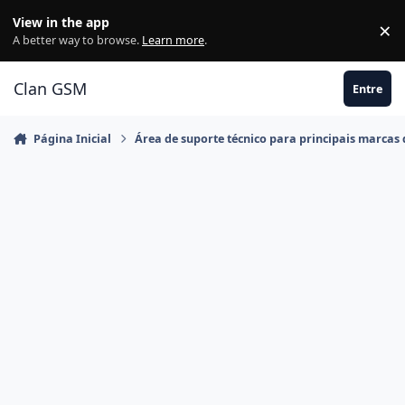
Ir para conteúdo
View in the app
×
Di
A better way to browse.
Learn more
.
Clan GSM
Entre
Página Inicial
Área de suporte técnico para principais marcas