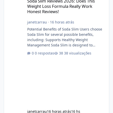
Soda Slim Reviews 2026: Does This
Weight Loss Formula Really Work
Honest Reviews!
janetcarrau
·
16 horas atrás
Potential Benefits of Soda Slim Users choose
Soda Slim for several possible benefits,
including: Supports Healthy Weight
Management Soda Slim is designed to
complement Soda Slim eating and regular
0 respostas
38 visualizações
exercise rather than replace them.
Encourages Energy Some ingredients may
help maintain normal energy production
throughout the day. Helps Reduce Cravings
Certain ingredients may promote feelings of
fullness when combined with balanced
meals. Supports Metabolism Natural
ingredients may assist the body'
janetcarrau
16 horas atrás
16 hs