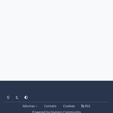
Light Mode
Dark Mode
System Preference
Idiomas
Contato
Cookies
RSS
Powered by
Invision Community