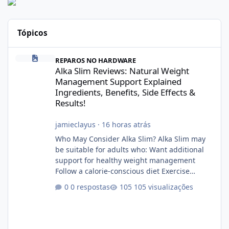
Tópicos
Alka Slim Reviews: Natural Weight Management Support Explained
REPAROS NO HARDWARE
Alka Slim Reviews: Natural Weight
Management Support Explained
Ingredients, Benefits, Side Effects &
Results!
jamieclayus
·
16 horas atrás
Who May Consider Alka Slim? Alka Slim may
be suitable for adults who: Want additional
support for healthy weight management
Follow a calorie-conscious diet Exercise
regularly Prefer supplements containing
0 respostas
105 visualizações
plant-based ingredients Want to complement
an existing wellness routine It is not intended
for children. How to Use Alka Slim Always
follow the instructions Alka Slim Reviews