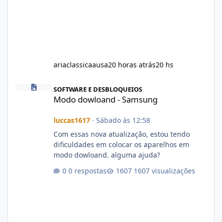
ariaclassicaausa
20 horas atrás
20 hs
Modo dowloand - Samsung
SOFTWARE E DESBLOQUEIOS
Modo dowloand - Samsung
luccas1617
·
Sábado às 12:58
Com essas nova atualização, estou tendo
dificuldades em colocar os aparelhos em
modo dowloand. alguma ajuda?
0 respostas
1607 visualizações