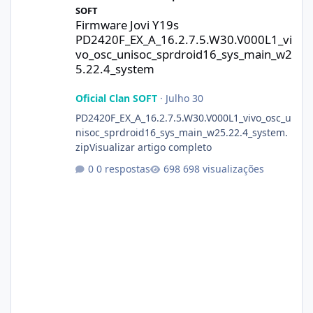
SOFT
Firmware Jovi Y19s
PD2420F_EX_A_16.2.7.5.W30.V000L1_vi
vo_osc_unisoc_sprdroid16_sys_main_w2
5.22.4_system
Oficial Clan SOFT
·
Julho 30
PD2420F_EX_A_16.2.7.5.W30.V000L1_vivo_osc_u
nisoc_sprdroid16_sys_main_w25.22.4_system.
zipVisualizar artigo completo
0 respostas
698 visualizações