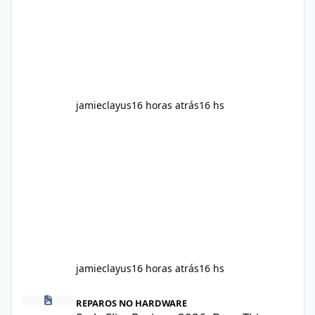
provided on the product label. General
recommendations include: Take with water.
Use consistently. Combine with
jamieclayus
16 horas atrás
16 hs
jamieclayus
16 horas atrás
16 hs
Soda Slim Reviews 2026: Does This Weight Loss Formula Really 
REPAROS NO HARDWARE