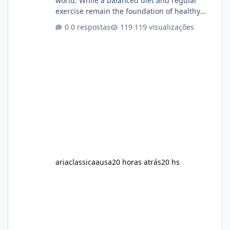
world. While a balanced diet and regular
exercise remain the foundation of healthy
weight loss, many individuals also explore
0 respostas
119 visualizações
dietary supplements for additional support.
One product that has attracted attention is
Alka Slim, a weight loss supplement marketed
to help support metabolism, energy levels,
and fat management. This article provides a
neutral and informative overview of Alka Slim.
It explains what the suppl
ariaclassicaausa
20 horas atrás
20 hs