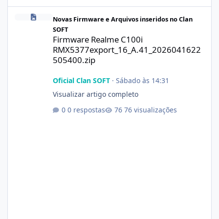
Firmware Realme C100i RMX5377export_16_A.41_2026041622505
Novas Firmware e Arquivos inseridos no Clan
SOFT
Firmware Realme C100i
RMX5377export_16_A.41_2026041622
505400.zip
Oficial Clan SOFT
·
Sábado às 14:31
Visualizar artigo completo
0 respostas
76 visualizações