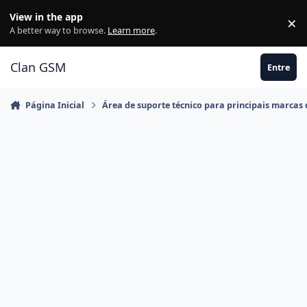
Ir para conteúdo
View in the app
×
Di
A better way to browse.
Learn more
.
Clan GSM
Entre
Página Inicial
Área de suporte técnico para principais marcas