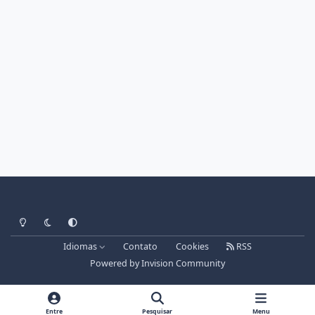
Light Mode
Dark Mode
System Preference
Idiomas
Contato
Cookies
RSS
Powered by
Invision Community
Entre
Pesquisar
Menu