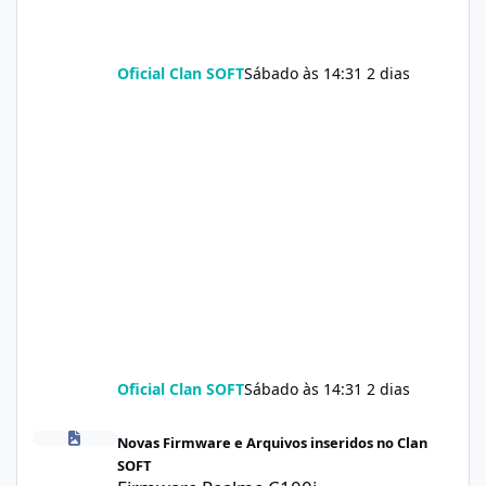
Oficial Clan SOFT
Sábado às 14:31
2 dias
Oficial Clan SOFT
Sábado às 14:31
2 dias
Firmware Realme C100i RMX5377export_16_A.41_2026041622505
Novas Firmware e Arquivos inseridos no Clan
SOFT