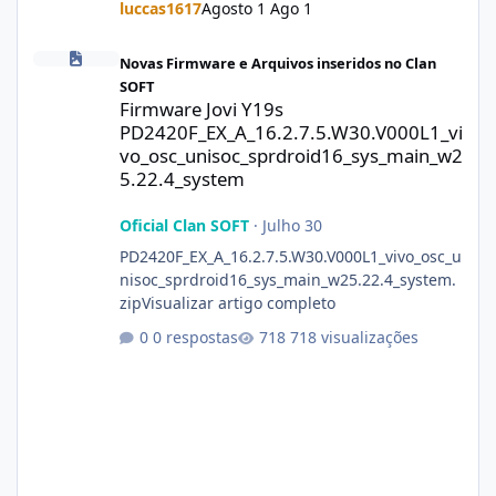
luccas1617
Agosto 1
Ago 1
Firmware Jovi Y19s PD2420F_EX_A_16.2.7.5.W30.V000L1_vivo_osc
Novas Firmware e Arquivos inseridos no Clan
SOFT
Firmware Jovi Y19s
PD2420F_EX_A_16.2.7.5.W30.V000L1_vi
vo_osc_unisoc_sprdroid16_sys_main_w2
5.22.4_system
Oficial Clan SOFT
·
Julho 30
PD2420F_EX_A_16.2.7.5.W30.V000L1_vivo_osc_u
nisoc_sprdroid16_sys_main_w25.22.4_system.
zipVisualizar artigo completo
0 respostas
718 visualizações