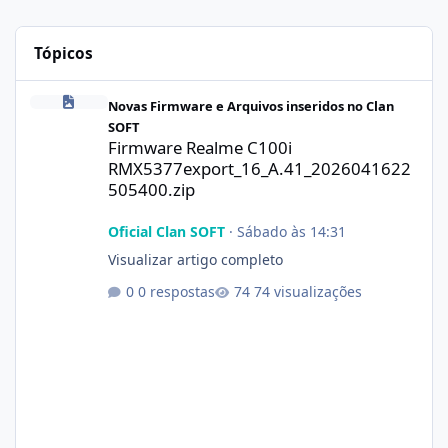
Tópicos
Firmware Realme C100i RMX5377export_16_A.41_2026041622505
Novas Firmware e Arquivos inseridos no Clan
SOFT
Firmware Realme C100i
RMX5377export_16_A.41_2026041622
505400.zip
Oficial Clan SOFT
·
Sábado às 14:31
Visualizar artigo completo
0 respostas
74 visualizações