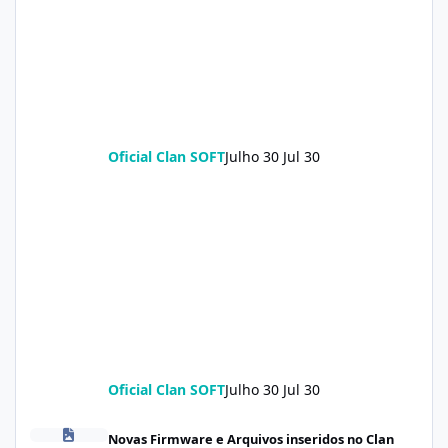
Oficial Clan SOFT
Julho 30
Jul 30
Oficial Clan SOFT
Julho 30
Jul 30
Redmi Turbo 5 (klee) ENG Firmware Engineering Rom KeepNV_k
Novas Firmware e Arquivos inseridos no Clan