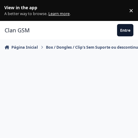
Ir para conteúdo
View in the app
×
Di
A better way to browse.
Learn more
.
Clan GSM
Entre
Página Inicial
Box / Dongles / Clip's Sem Suporte ou descontin