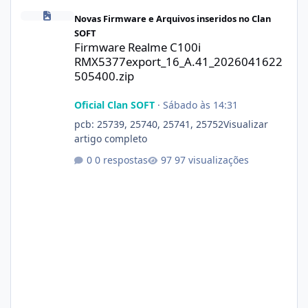
Firmware Realme C100i RMX5377export_16_A.41_2026041622505
Novas Firmware e Arquivos inseridos no Clan
SOFT
Firmware Realme C100i
RMX5377export_16_A.41_2026041622
505400.zip
Oficial Clan SOFT
·
Sábado às 14:31
pcb: 25739, 25740, 25741, 25752Visualizar
artigo completo
0 respostas
97 visualizações