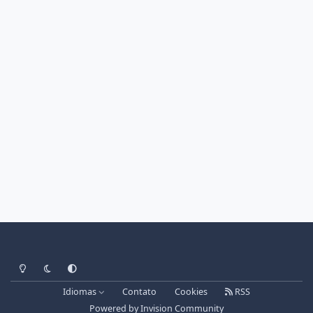
Light Mode
Dark Mode
System Preference
Idiomas
Contato
Cookies
RSS
Powered by
Invision Community