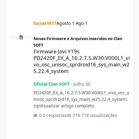
luccas1617
Agosto 1
Ago 1
Firmware Jovi Y19s PD2420F_EX_A_16.2.7.5.W30.V000L1_vivo_osc
Novas Firmware e Arquivos inseridos no Clan
SOFT
Firmware Jovi Y19s
PD2420F_EX_A_16.2.7.5.W30.V000L1_vi
vo_osc_unisoc_sprdroid16_sys_main_w2
5.22.4_system
Oficial Clan SOFT
·
Julho 30
PD2420F_EX_A_16.2.7.5.W30.V000L1_vivo_osc_u
nisoc_sprdroid16_sys_main_w25.22.4_system.
zipVisualizar artigo completo
0 respostas
718 visualizações