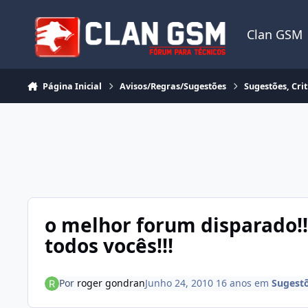
Ir para conteúdo
Clan GSM
Página Inicial
Avisos/Regras/Sugestões
Sugestões, Cri
o melhor forum disparado!!
todos vocês!!!
Por
roger gondran
Junho 24, 2010
16 anos
em
Sugestõ