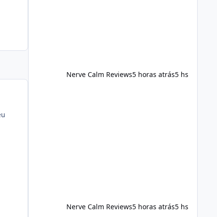
foods, staying active, sleeping
adequately, and managing stress. If
Alka Slim is incorporated into such a
routine, users should still maint
Nerve Calm Reviews
5 horas atrás
5 hs
eu
Nerve Calm Reviews
5 horas atrás
5 hs