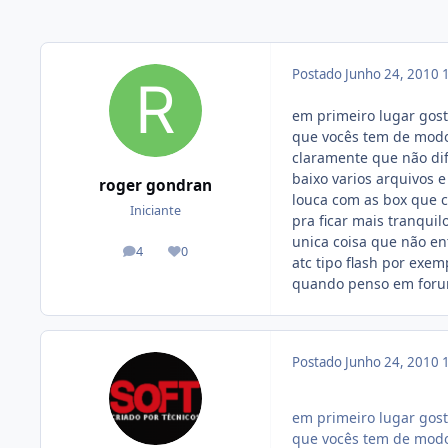
Postado
Junho 24, 2010
em primeiro lugar gos
que vocês tem de modo 
claramente que não dif
baixo varios arquivos 
roger gondran
louca com as box que 
Iniciante
pra ficar mais tranqui
unica coisa que não en
4
0
posts
Reputação
atc tipo flash por ex
quando penso em foru
Postado
Junho 24, 2010
em primeiro lugar gos
que vocês tem de modo 