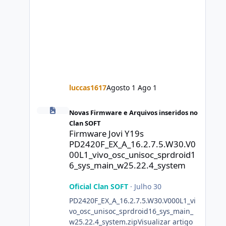
luccas1617
Agosto 1
Ago 1
Firmware Jovi Y19s PD2420F_EX_A_16.2.7.5.W30.V000L1_vi
Novas Firmware e Arquivos inseridos no
Clan SOFT
Firmware Jovi Y19s
PD2420F_EX_A_16.2.7.5.W30.V0
00L1_vivo_osc_unisoc_sprdroid1
6_sys_main_w25.22.4_system
Oficial Clan SOFT
·
Julho 30
PD2420F_EX_A_16.2.7.5.W30.V000L1_vi
vo_osc_unisoc_sprdroid16_sys_main_
w25.22.4_system.zipVisualizar artigo