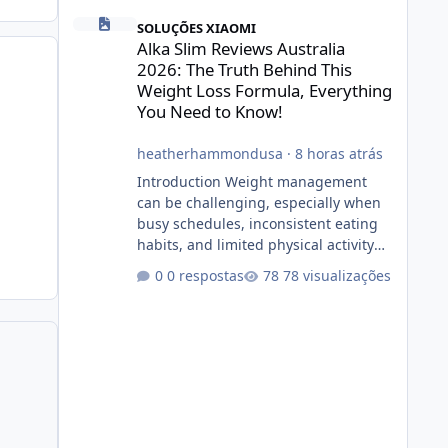
Alka Slim Reviews Australia 2026: The Truth Behind This 
SOLUÇÕES XIAOMI
Alka Slim Reviews Australia
2026: The Truth Behind This
Weight Loss Formula, Everything
You Need to Know!
heatherhammondusa
·
8 horas atrás
Introduction Weight management
can be challenging, especially when
busy schedules, inconsistent eating
habits, and limited physical activity
make it difficult to maintain a healthy
0 respostas
78 visualizações
routine. As a result, many people look
for dietary supplements that may
complement their efforts to lose
weight. Alka Slim is marketed as a
weight-management supplement
designed for people who want
additional support while working
toward their fitness and weight goals.