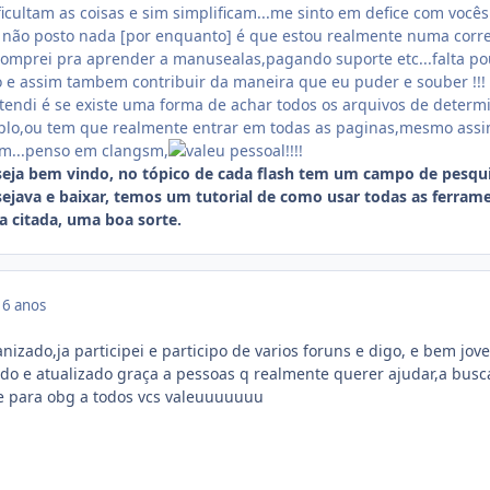
icultam as coisas e sim simplificam...me sinto em defice com vocês
e não posto nada [por enquanto] é que estou realmente numa corre
comprei pra aprender a manusealas,pagando suporte etc...falta p
lo e assim tambem contribuir da maneira que eu puder e souber !!!
tendi é se existe uma forma de achar todos os arquivos de determ
emplo,ou tem que realmente entrar em todas as paginas,mesmo as
m...penso em clangsm,
pessoal!!!!
eja bem vindo, no tópico de cada flash tem um campo de pesqui
sejava e baixar, temos um tutorial de como usar todas as ferram
a citada, uma boa sorte.
16 anos
izado,ja participei e participo de varios foruns e digo, e bem jov
o e atualizado graça a pessoas q realmente querer ajudar,a busc
 para obg a todos vcs valeuuuuuuu