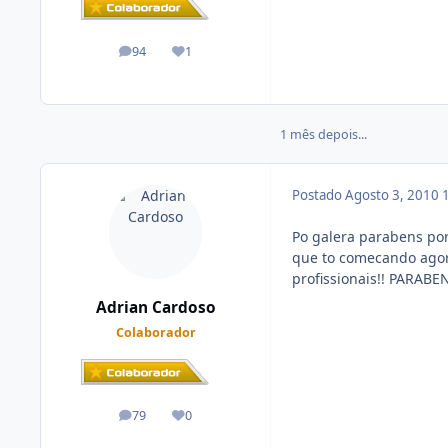
94
1
posts
Reputação
1 mês depois...
Postado
Agosto 3, 2010
Po galera parabens por
que to comecando agora
profissionais!! PARABE
Adrian Cardoso
Colaborador
79
0
posts
Reputação