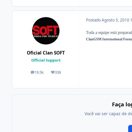
Postado
Agosto 3, 2010
Toda a equipe está preparad
ClanGSM International Foru
Oficial Clan SOFT
Official Support
19.5k
336
posts
Reputação
Faça l
Você vai ser capaz de d