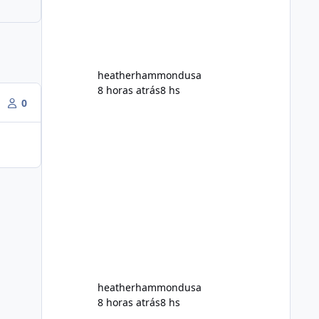
But an important question remains:
Does Alka Slim
heatherhammondusa
8 horas atrás
8 hs
0
heatherhammondusa
8 horas atrás
8 hs