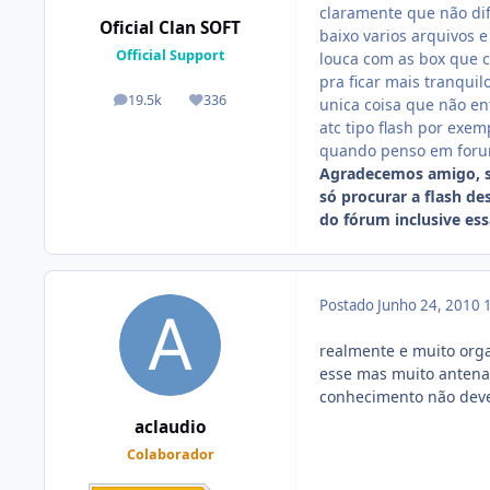
claramente que não dif
Oficial Clan SOFT
baixo varios arquivos 
Official Support
louca com as box que 
pra ficar mais tranqui
19.5k
336
unica coisa que não en
posts
Reputação
atc tipo flash por ex
quando penso em foru
Agradecemos amigo, s
só procurar a flash de
do fórum inclusive ess
Postado
Junho 24, 2010
realmente e muito organ
esse mas muito antenad
conhecimento não deve
aclaudio
Colaborador