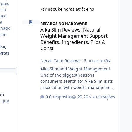
 pois
karineeuk
4 horas atrás
4 hs
ria
ouco
Alka Slim Reviews: Natural Weight Management Support Be
 a
REPAROS NO HARDWARE
inado
Alka Slim Reviews: Natural
simm
Weight Management Support
Benefits, Ingredients, Pros &
sa,
Cons!
entas
Nerve Calm Reviews
·
5 horas atrás
Alka Slim and Weight Management
One of the biggest reasons
consumers search for Alka Slim is its
association with weight management.
Successful long-term weight
em
0 respostas
29 visualizações
management typically depends on
a por
consistency rather than quick fixes. A
sustainable routine may include
eating nutrient-dense foods,
controlling portions, reducing
excessive intake of highly processed