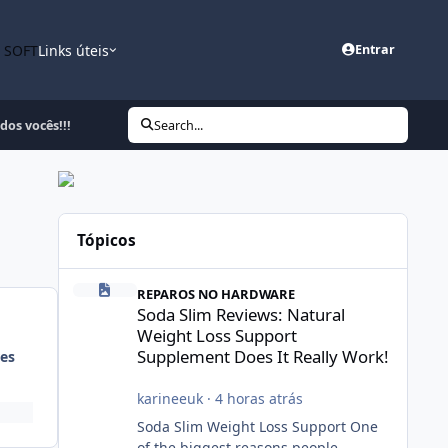
n SOFT
Links úteis
Entrar
dos vocês!!!
Search...
Tópicos
Soda Slim Reviews: Natural Weight Loss Support Suppleme
REPAROS NO HARDWARE
Soda Slim Reviews: Natural
Weight Loss Support
Supplement Does It Really Work!
es
karineeuk
·
4 horas atrás
Soda Slim Weight Loss Support One
of the biggest reasons people