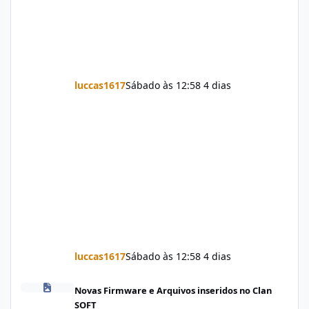
luccas1617
Sábado às 12:58
4 dias
luccas1617
Sábado às 12:58
4 dias
Firmware Jovi Y19s PD2420F_EX_A_16.2.7.5.W30.V000L1_vivo_osc
Novas Firmware e Arquivos inseridos no Clan
SOFT