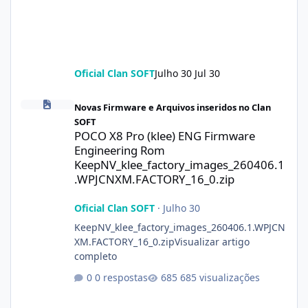
Oficial Clan SOFT
Julho 30
Jul 30
POCO X8 Pro (klee) ENG Firmware Engineering Rom KeepNV_kle
Novas Firmware e Arquivos inseridos no Clan
SOFT
POCO X8 Pro (klee) ENG Firmware
Engineering Rom
KeepNV_klee_factory_images_260406.1
.WPJCNXM.FACTORY_16_0.zip
Oficial Clan SOFT
·
Julho 30
KeepNV_klee_factory_images_260406.1.WPJCN
XM.FACTORY_16_0.zipVisualizar artigo
completo
0 respostas
685 visualizações