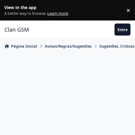
Ir para conteúdo
View in the app
×
Di
A better way to browse.
Learn more
.
Clan GSM
Entre
Página Inicial
Avisos/Regras/Sugestões
Sugestões, Critica