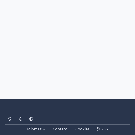
Light Mode
Dark Mode
System Preference
Idiomas
Contato
Cookies
RSS