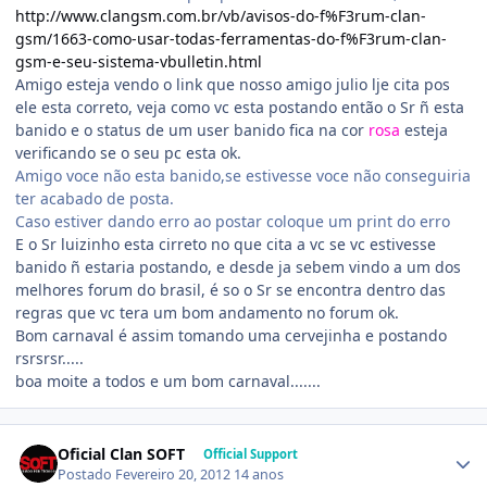
http://www.clangsm.com.br/vb/avisos-do-f%F3rum-clan-
gsm/1663-como-usar-todas-ferramentas-do-f%F3rum-clan-
gsm-e-seu-sistema-vbulletin.html
Amigo esteja vendo o link que nosso amigo julio lje cita pos
ele esta correto, veja como vc esta postando então o Sr ñ esta
banido e o status de um user banido fica na cor
rosa
esteja
verificando se o seu pc esta ok.
Amigo voce não esta banido,se estivesse voce não conseguiria
ter acabado de posta.
Caso estiver dando erro ao postar coloque um print do erro
E o Sr luizinho esta cirreto no que cita a vc se vc estivesse
banido ñ estaria postando, e desde ja sebem vindo a um dos
melhores forum do brasil, é so o Sr se encontra dentro das
regras que vc tera um bom andamento no forum ok.
Bom carnaval é assim tomando uma cervejinha e postando
rsrsrsr.....
boa moite a todos e um bom carnaval.......
Oficial Clan SOFT
Official Support
Postado
Fevereiro 20, 2012
14 anos