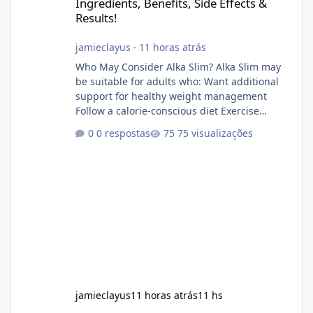
Ingredients, Benefits, Side Effects &
Results!
jamieclayus
·
11 horas atrás
Who May Consider Alka Slim? Alka Slim may
be suitable for adults who: Want additional
support for healthy weight management
Follow a calorie-conscious diet Exercise
regularly Prefer supplements containing
0 respostas
75 visualizações
plant-based ingredients Want to complement
an existing wellness routine It is not intended
for children. How to Use Alka Slim Always
follow the instructions Alka Slim Reviews
provided on the product label. General
recommendations include: Take with water.
Use consistently. Combine with
jamieclayus
11 horas atrás
11 hs