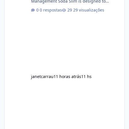
Management Soda Slim is designed to
complement Soda Slim eating and regular
0 respostas
29 visualizações
exercise rather than replace them.
Encourages Energy Some ingredients may
help maintain normal energy production
throughout the day. Helps Reduce Cravings
Certain ingredients may promote feelings of
fullness when combined with balanced
meals. Supports Metabolism Natural
ingredients may assist the body'
janetcarrau
11 horas atrás
11 hs