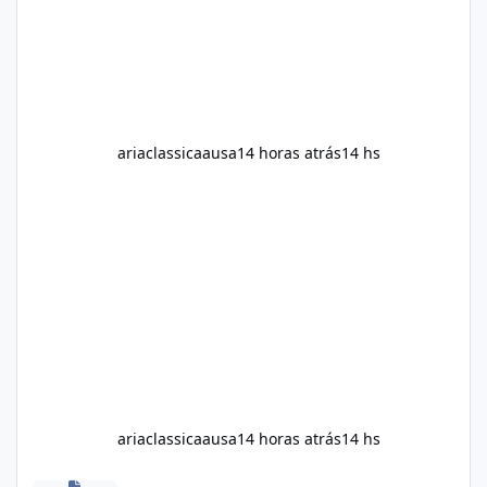
It explains what the suppl
ariaclassicaausa
14 horas atrás
14 hs
ariaclassicaausa
14 horas atrás
14 hs
Modo dowloand - Samsung