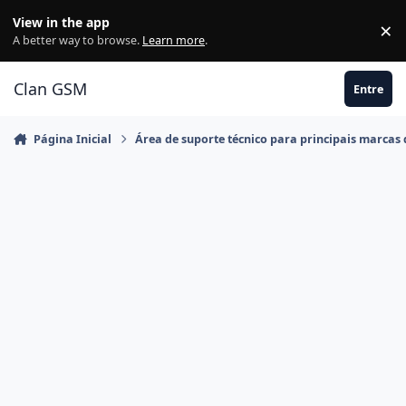
Ir para conteúdo
View in the app
×
Di
A better way to browse.
Learn more
.
Clan GSM
Entre
Página Inicial
Área de suporte técnico para principais marcas