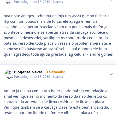
Postado
Junho 18, 2010
16 anos
boa noite amigos... chegou na loja um w220 que ao fechar o
flip com um pouco mais de força, ele apaga e reinicia
sozinho.. ao apertar o teclado com um pouco mais de força
acontece o mesmo e se apertar atras da carcaça acontece o
mesmo. já dexossidei, verifiquei os contatos do conector da
bateria, ressoldei toda placa 3 vezes e o problema persiste. e
como se não bastasse agora só sobe sinal quando ele bem
quer. agradeço toda ajuda prestada. ag celular - andré gomes
Diogenes Neves
Colaborador
Postado
Junho 18, 2010
16 anos
Amigo já testou com outra bateria original? já em relação ao
sinal verifique se no momento da ressolda não derretou os
contatos da antena ou se ficou resíduos de fluxo na placa.
Verifique também se a carcaça traseira está bem encaixada,
teste o aparelho ligado na fonte e olhe se a placa não se