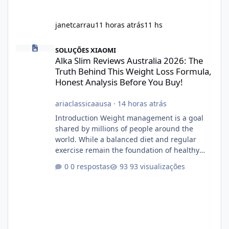
janetcarrau
11 horas atrás
11 hs
Alka Slim Reviews Australia 2026: The Truth Behind This Weight
SOLUÇÕES XIAOMI
Alka Slim Reviews Australia 2026: The
Truth Behind This Weight Loss Formula,
Honest Analysis Before You Buy!
ariaclassicaausa
·
14 horas atrás
Introduction Weight management is a goal
shared by millions of people around the
world. While a balanced diet and regular
exercise remain the foundation of healthy
weight loss, many individuals also explore
0 respostas
93 visualizações
dietary supplements for additional support.
One product that has attracted attention is
Alka Slim, a weight loss supplement marketed
to help support metabolism, energy levels,
and fat management. This article provides a
neutral and informative overview of Alka Slim.