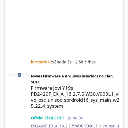
luccas1617
Sábado às 12:58
5 dias
Firmware Jovi Y19s PD2420F_EX_A_16.2.7.5.W30.V000L1_vivo_osc
Novas Firmware e Arquivos inseridos no Clan
SOFT
Firmware Jovi Y19s
PD2420F_EX_A_16.2.7.5.W30.V000L1_vi
vo_osc_unisoc_sprdroid16_sys_main_w2
5.22.4_system
Oficial Clan SOFT
·
Julho 30
PD2420F_EX_A_16.2.7.5.W30.V000L1_vivo_osc_u