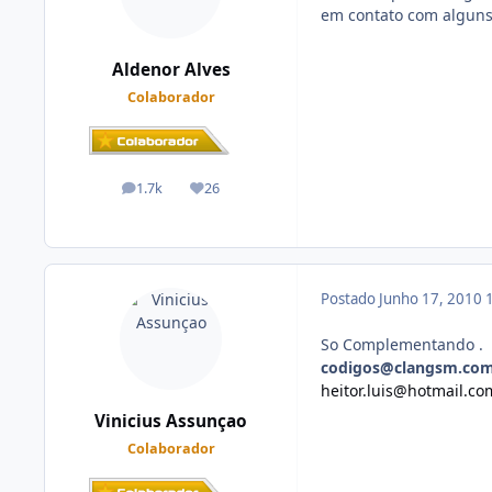
em contato com alguns
Aldenor Alves
Colaborador
1.7k
26
posts
Reputação
Postado
Junho 17, 2010
So Complementando .
codigos@clangsm.com
heitor.luis@hotmail.co
Vinicius Assunçao
Colaborador