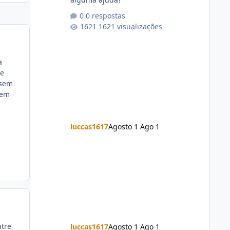
0 respostas
1621 visualizações
a
te
 sem
tem
luccas1617
Agosto 1
Ago 1
ntre
luccas1617
Agosto 1
Ago 1