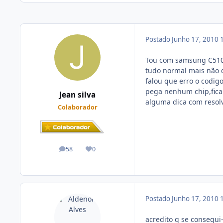
Postado
Junho 17, 2010
Tou com samsung C510L 
tudo normal mais não 
falou que erro o codigo
pega nenhum chip,fic
Jean silva
alguma dica com resolv
Colaborador
58
0
posts
Reputação
Postado
Junho 17, 2010
acredito q se consegui