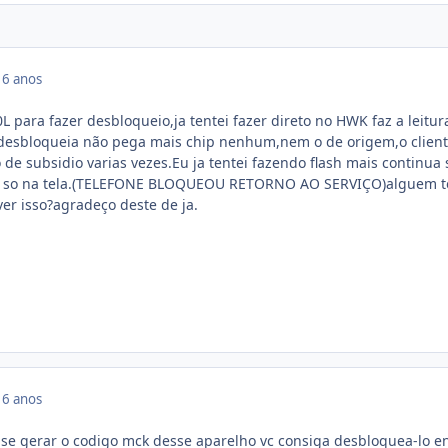
16 anos
para fazer desbloqueio,ja tentei fazer direto no HWK faz a leitur
desbloqueia não pega mais chip nenhum,nem o de origem,o clien
 de subsidio varias vezes.Eu ja tentei fazendo flash mais continua
a so na tela.(TELEFONE BLOQUEOU RETORNO AO SERVIÇO)alguem 
er isso?agradeço deste de ja.
16 anos
-se gerar o codigo mck desse aparelho vc consiga desbloquea-lo e