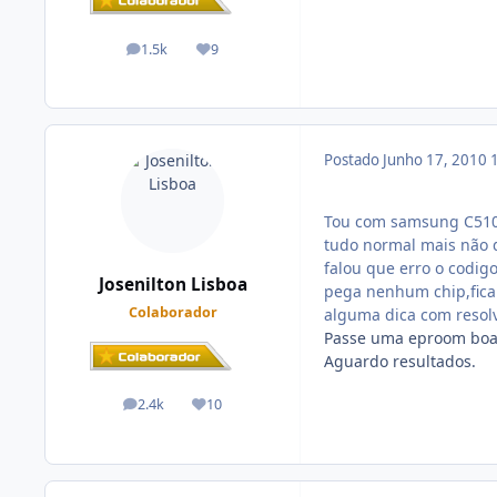
1.5k
9
posts
Reputação
Postado
Junho 17, 2010
Tou com samsung C510L 
tudo normal mais não 
falou que erro o codigo
Josenilton Lisboa
pega nenhum chip,fic
Colaborador
alguma dica com resolv
Passe uma eproom boa 
Aguardo resultados.
2.4k
10
posts
Reputação