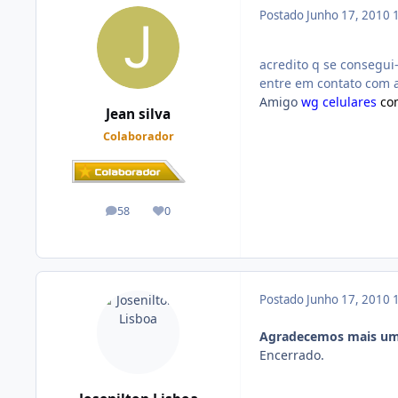
Postado
Junho 17, 2010
acredito q se consegui
entre em contato com 
Amigo
wg celulares
co
Jean silva
Colaborador
58
0
posts
Reputação
Postado
Junho 17, 2010
Agradecemos mais um
Encerrado.