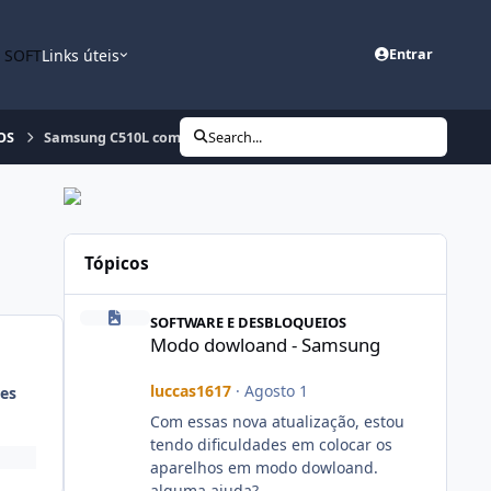
n SOFT
Links úteis
Entrar
OS
Samsung C510L com problema no desbloqueio.
Search...
Tópicos
Modo dowloand - Samsung
SOFTWARE E DESBLOQUEIOS
Modo dowloand - Samsung
luccas1617
·
Agosto 1
es
Com essas nova atualização, estou
tendo dificuldades em colocar os
aparelhos em modo dowloand.
alguma ajuda?