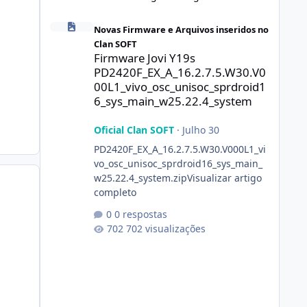
Firmware Jovi Y19s PD2420F_EX_A_16.2.7.5.W30.V000L1_vi
Novas Firmware e Arquivos inseridos no
Clan SOFT
Firmware Jovi Y19s
PD2420F_EX_A_16.2.7.5.W30.V0
00L1_vivo_osc_unisoc_sprdroid1
6_sys_main_w25.22.4_system
Oficial Clan SOFT
·
Julho 30
PD2420F_EX_A_16.2.7.5.W30.V000L1_vi
vo_osc_unisoc_sprdroid16_sys_main_
w25.22.4_system.zipVisualizar artigo
completo
0 respostas
702 visualizações