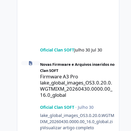
Oficial Clan SOFT
Julho 30
Jul 30
Firmware A3 Pro lake_global_images_OS3.0.20.0.WGTMIXM
Novas Firmware e Arquivos inseridos no
Clan SOFT
Firmware A3 Pro
lake_global_images_OS3.0.20.0.
WGTMIXM_20260430.0000.00_
16.0_global
Oficial Clan SOFT
·
Julho 30
lake_global_images_OS3.0.20.0.WGTM
IXM_20260430.0000.00_16.0_global.zi
pVisualizar artigo completo