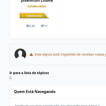
Josenilton Lisboa
Colaborador
2.4k
10
posts
Reputação
Este tópico está impedido de receber novos 
Ir para a lista de tópicos
Quem Está Navegando
Nenhum usuário registrado visualizando esta página.