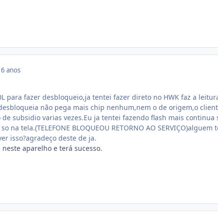
16 anos
para fazer desbloqueio,ja tentei fazer direto no HWK faz a leitur
desbloqueia não pega mais chip nenhum,nem o de origem,o clien
 de subsidio varias vezes.Eu ja tentei fazendo flash mais continua
a so na tela.(TELEFONE BLOQUEOU RETORNO AO SERVIÇO)alguem 
er isso?agradeço deste de ja.
neste aparelho e terá sucesso.