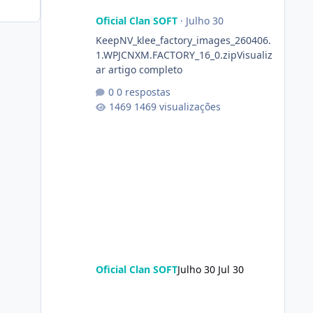
Oficial Clan SOFT
·
Julho 30
KeepNV_klee_factory_images_260406.
1.WPJCNXM.FACTORY_16_0.zipVisualiz
ar artigo completo
0 respostas
1469 visualizações
Oficial Clan SOFT
Julho 30
Jul 30