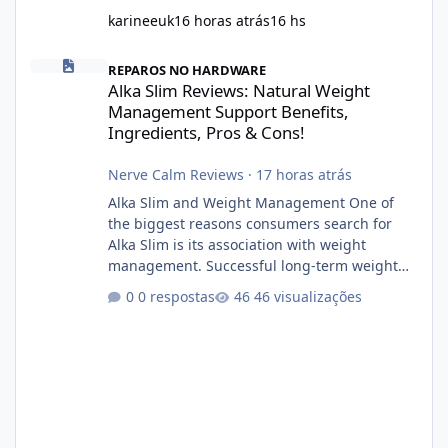
karineeuk
16 horas atrás
16 hs
Alka Slim Reviews: Natural Weight Management Support Benefits
REPAROS NO HARDWARE
Alka Slim Reviews: Natural Weight
Management Support Benefits,
Ingredients, Pros & Cons!
Nerve Calm Reviews
·
17 horas atrás
Alka Slim and Weight Management One of
the biggest reasons consumers search for
Alka Slim is its association with weight
management. Successful long-term weight
management typically depends on
0 respostas
46 visualizações
consistency rather than quick fixes. A
sustainable routine may include eating
nutrient-dense foods, controlling portions,
reducing excessive intake of highly processed
foods, staying active, sleeping adequately,
and managing stress. If Alka Slim is
incorporated into such a routine, users