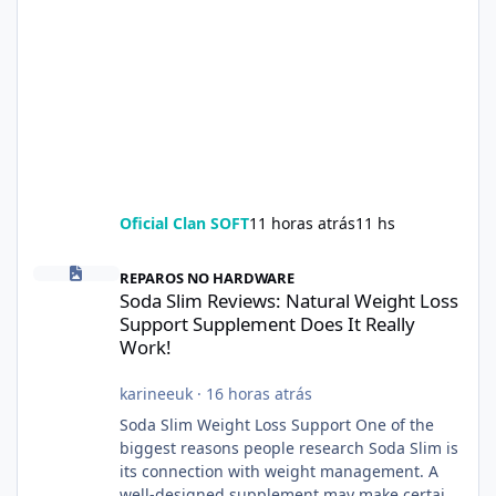
Oficial Clan SOFT
11 horas atrás
11 hs
Soda Slim Reviews: Natural Weight Loss Support Supplement Doe
REPAROS NO HARDWARE
Soda Slim Reviews: Natural Weight Loss
Support Supplement Does It Really
Work!
karineeuk
·
16 horas atrás
Soda Slim Weight Loss Support One of the
biggest reasons people research Soda Slim is
its connection with weight management. A
well-designed supplement may make certain