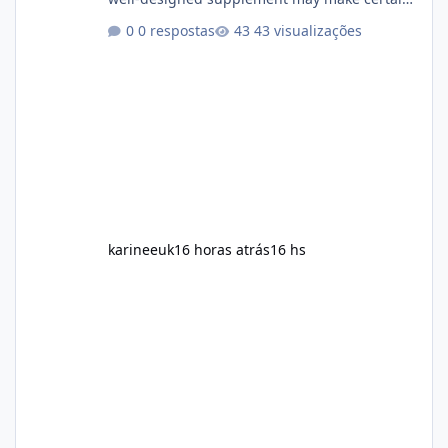
aspects of a healthy routine easier to
0 respostas
43 visualizações
maintain, depending on its ingredients and
the individual using it. Nevertheless, Soda
Slim weight loss results are not guaranteed.
Body weight is affected by many factors,
including calorie intake, activity level, age,
sleep, genetics, medications, and metabolic
health. This means two peopl
karineeuk
16 horas atrás
16 hs