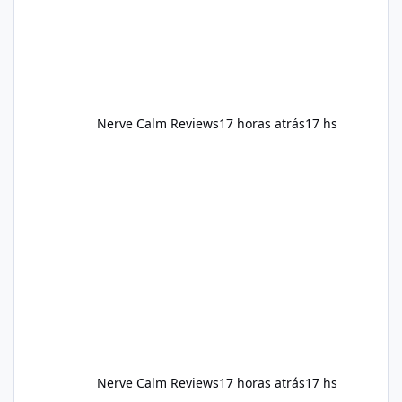
should still maint
Nerve Calm Reviews
17 horas atrás
17 hs
Nerve Calm Reviews
17 horas atrás
17 hs