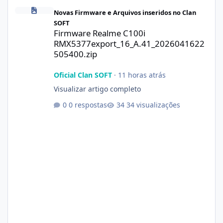
Firmware Realme C100i RMX5377export_16_A.41_2026041622505
Novas Firmware e Arquivos inseridos no Clan
SOFT
Firmware Realme C100i
RMX5377export_16_A.41_2026041622
505400.zip
Oficial Clan SOFT
·
11 horas atrás
Visualizar artigo completo
0 respostas
34 visualizações