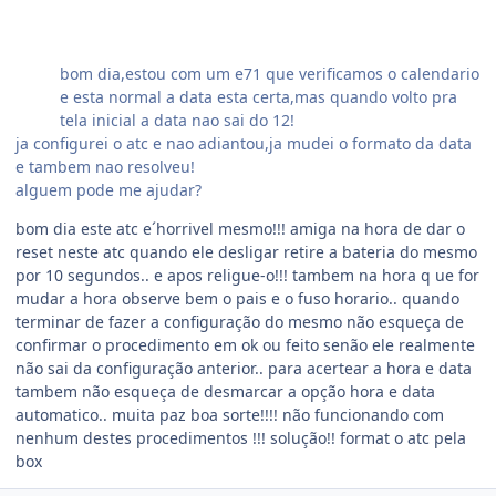
bom dia,estou com um e71 que verificamos o calendario
e esta normal a data esta certa,mas quando volto pra
tela inicial a data nao sai do 12!
ja configurei o atc e nao adiantou,ja mudei o formato da data
e tambem nao resolveu!
alguem pode me ajudar?
bom dia este atc e´horrivel mesmo!!! amiga na hora de dar o
reset neste atc quando ele desligar retire a bateria do mesmo
por 10 segundos.. e apos religue-o!!! tambem na hora q ue for
mudar a hora observe bem o pais e o fuso horario.. quando
terminar de fazer a configuração do mesmo não esqueça de
confirmar o procedimento em ok ou feito senão ele realmente
não sai da configuração anterior.. para acertear a hora e data
tambem não esqueça de desmarcar a opção hora e data
automatico.. muita paz boa sorte!!!! não funcionando com
nenhum destes procedimentos !!! solução!! format o atc pela
box