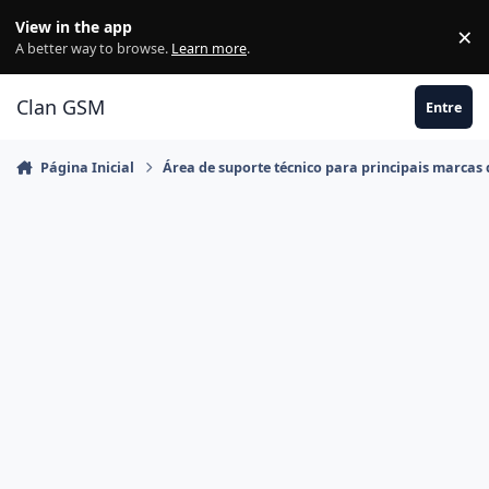
Ir para conteúdo
View in the app
×
Di
A better way to browse.
Learn more
.
Clan GSM
Entre
Página Inicial
Área de suporte técnico para principais marcas