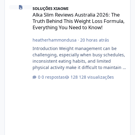
Alka Slim Reviews Australia 2026: The Truth Behind This Weight
SOLUÇÕES XIAOMI
Alka Slim Reviews Australia 2026: The
Truth Behind This Weight Loss Formula,
Everything You Need to Know!
heatherhammondusa
·
20 horas atrás
Introduction Weight management can be
challenging, especially when busy schedules,
inconsistent eating habits, and limited
physical activity make it difficult to maintain a
healthy routine. As a result, many people look
0 respostas
128 visualizações
for dietary supplements that may
complement their efforts to lose weight. Alka
Slim is marketed as a weight-management
supplement designed for people who want
additional support while working toward their
fitness and weight goals. But an important
question remains: Does Alka Slim