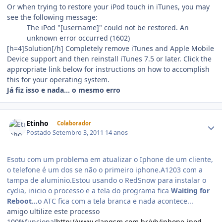
Or when trying to restore your iPod touch in iTunes, you may
see the following message:
The iPod "[username]" could not be restored. An
unknown error occurred (1602)
[h=4]Solution[/h] Completely remove iTunes and Apple Mobile
Device support and then reinstall iTunes 7.5 or later. Click the
appropriate link below for instructions on how to accomplish
this for your operating system.
Já fiz isso e nada... o mesmo erro
Etinho
Colaborador
Postado
Setembro 3, 2011
14 anos
Esotu com um problema em atualizar o Iphone de um cliente,
o telefone é um dos se não o primeiro iphone.A1203 com a
tampa de aluminio.Estou usando o RedSnow para instalar o
cydia, inicio o processo e a tela do programa fica
Waiting for
Reboot...
o ATC fica com a tela branca e nada acontece...
amigo ultilize este processo
100%funcional
http://www.clangsm.com.br/vb/iphone-ipod-