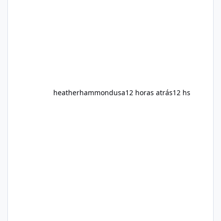
fitness and weight goals. But an important
question remains: Does Alka Slim
heatherhammondusa
12 horas atrás
12 hs