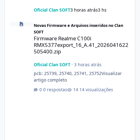
Oficial Clan SOFT
3 horas atrás
3 hs
Firmware Realme C100i RMX5377export_16_A.41_2026041622505
Novas Firmware e Arquivos inseridos no Clan
SOFT
Firmware Realme C100i
RMX5377export_16_A.41_2026041622
505400.zip
Oficial Clan SOFT
·
3 horas atrás
pcb: 25739, 25740, 25741, 25752Visualizar
artigo completo
0 respostas
14 visualizações