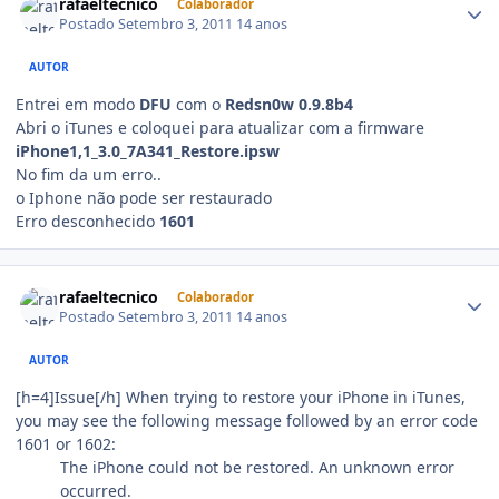
rafaeltecnico
Colaborador
Postado
Setembro 3, 2011
14 anos
AUTOR
Entrei em modo
DFU
com o
Redsn0w 0.9.8b4
Abri o iTunes e coloquei para atualizar com a firmware
iPhone1,1_3.0_7A341_Restore.ipsw
No fim da um erro..
o Iphone não pode ser restaurado
Erro desconhecido
1601
rafaeltecnico
Colaborador
Postado
Setembro 3, 2011
14 anos
AUTOR
[h=4]Issue[/h] When trying to restore your iPhone in iTunes,
you may see the following message followed by an error code
1601 or 1602:
The iPhone could not be restored. An unknown error
occurred.