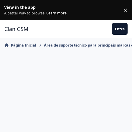
Ir para conteúdo
View in the app
×
Di
A better way to browse.
Learn more
.
Clan GSM
Entre
Página Inicial
Área de suporte técnico para principais marcas