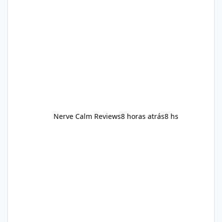
nutrient-dense foods, controlling portions,
reducing excessive intake of highly processed
foods, staying active, sleeping adequately,
and managing stress. If Alka Slim is
incorporated into such a routine, users
should still maint
Nerve Calm Reviews
8 horas atrás
8 hs