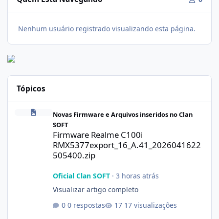
Nenhum usuário registrado visualizando esta página.
Tópicos
Firmware Realme C100i RMX5377export_16_A.41_2026041622505
Novas Firmware e Arquivos inseridos no Clan
SOFT
Firmware Realme C100i
RMX5377export_16_A.41_2026041622
505400.zip
Oficial Clan SOFT
·
3 horas atrás
Visualizar artigo completo
0 respostas
17 visualizações