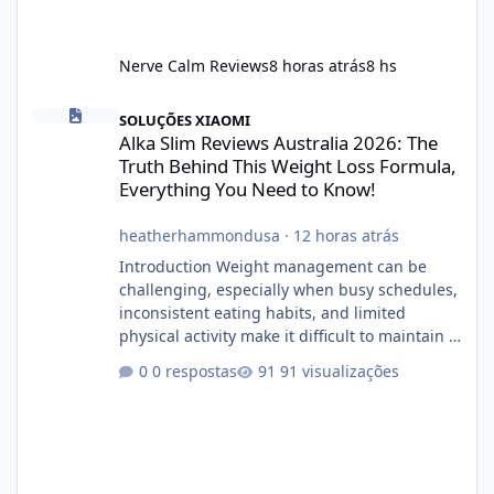
Nerve Calm Reviews
8 horas atrás
8 hs
Alka Slim Reviews Australia 2026: The Truth Behind This Weight
SOLUÇÕES XIAOMI
Alka Slim Reviews Australia 2026: The
Truth Behind This Weight Loss Formula,
Everything You Need to Know!
heatherhammondusa
·
12 horas atrás
Introduction Weight management can be
challenging, especially when busy schedules,
inconsistent eating habits, and limited
physical activity make it difficult to maintain a
healthy routine. As a result, many people look
0 respostas
91 visualizações
for dietary supplements that may
complement their efforts to lose weight. Alka
Slim is marketed as a weight-management
supplement designed for people who want
additional support while working toward their