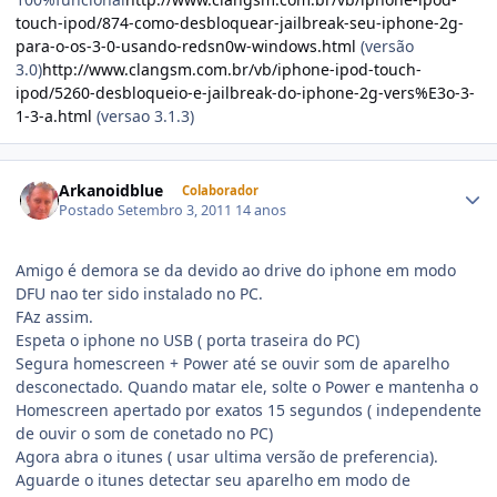
touch-ipod/874-como-desbloquear-jailbreak-seu-iphone-2g-
para-o-os-3-0-usando-redsn0w-windows.html
(versão
3.0)
http://www.clangsm.com.br/vb/iphone-ipod-touch-
ipod/5260-desbloqueio-e-jailbreak-do-iphone-2g-vers%E3o-3-
1-3-a.html
(versao 3.1.3)
Arkanoidblue
Colaborador
Postado
Setembro 3, 2011
14 anos
Amigo é demora se da devido ao drive do iphone em modo
DFU nao ter sido instalado no PC.
FAz assim.
Espeta o iphone no USB ( porta traseira do PC)
Segura homescreen + Power até se ouvir som de aparelho
desconectado. Quando matar ele, solte o Power e mantenha o
Homescreen apertado por exatos 15 segundos ( independente
de ouvir o som de conetado no PC)
Agora abra o itunes ( usar ultima versão de preferencia).
Aguarde o itunes detectar seu aparelho em modo de