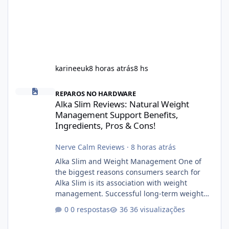
karineeuk
8 horas atrás
8 hs
Alka Slim Reviews: Natural Weight Management Support Benefits
REPAROS NO HARDWARE
Alka Slim Reviews: Natural Weight
Management Support Benefits,
Ingredients, Pros & Cons!
Nerve Calm Reviews
·
8 horas atrás
Alka Slim and Weight Management One of
the biggest reasons consumers search for
Alka Slim is its association with weight
management. Successful long-term weight
management typically depends on
0 respostas
36 visualizações
consistency rather than quick fixes. A
sustainable routine may include eating