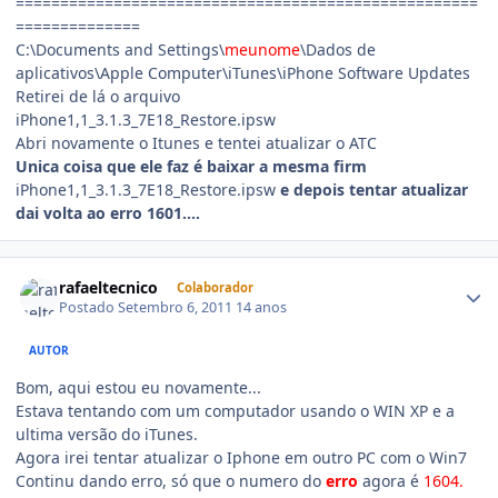
====================================================
==============
C:\Documents and Settings\
meunome
\Dados de
aplicativos\Apple Computer\iTunes\iPhone Software Updates
Retirei de lá o arquivo
iPhone1,1_3.1.3_7E18_Restore.ipsw
Abri novamente o Itunes e tentei atualizar o ATC
Unica coisa que ele faz é baixar a mesma firm
iPhone1,1_3.1.3_7E18_Restore.ipsw
e depois tentar atualizar
dai volta ao erro 1601....
rafaeltecnico
Colaborador
Postado
Setembro 6, 2011
14 anos
AUTOR
Bom, aqui estou eu novamente...
Estava tentando com um computador usando o WIN XP e a
ultima versão do iTunes.
Agora irei tentar atualizar o Iphone em outro PC com o Win7
Continu dando erro, só que o numero do
erro
agora é
1604.