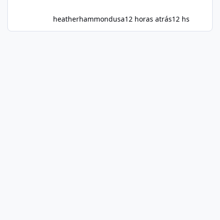
heatherhammondusa
12 horas atrás
12 hs