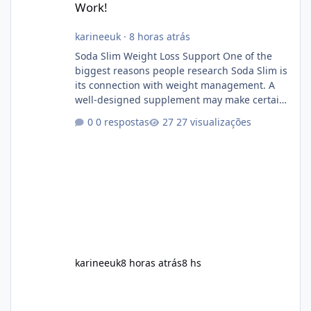
Work!
karineeuk
·
8 horas atrás
Soda Slim Weight Loss Support One of the
biggest reasons people research Soda Slim is
its connection with weight management. A
well-designed supplement may make certain
aspects of a healthy routine easier to
0 respostas
27 visualizações
maintain, depending on its ingredients and
the individual using it. Nevertheless, Soda
Slim weight loss results are not guaranteed.
Body weight is affected by many factors,
including calorie intake, activity level, age,
sleep, genetics, medications, and metabolic
health. This means two peopl
karineeuk
8 horas atrás
8 hs