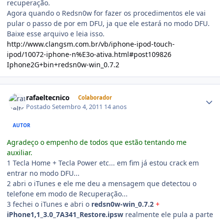
recuperação.
Agora quando o Redsn0w for fazer os procedimentos ele vai
pular o passo de por em DFU, ja que ele estará no modo DFU.
Baixe esse arquivo e leia isso.
http://www.clangsm.com.br/vb/iphone-ipod-touch-
ipod/10072-iphone-n%E3o-ativa.html#post109826
Iphone2G+bin+redsn0w-win_0.7.2
rafaeltecnico
Colaborador
Postado
Setembro 4, 2011
14 anos
AUTOR
Agradeço o empenho de todos que estão tentando me
auxiliar.
1 Tecla Home + Tecla Power etc... em fim já estou crack em
entrar no modo DFU...
2 abri o iTunes e ele me deu a mensagem que detectou o
telefone em modo de Recuperação...
3 fechei o iTunes e abri o
redsn0w-win_0.7.2
+
iPhone1,1_3.0_7A341_Restore.ipsw
realmente ele pula a parte