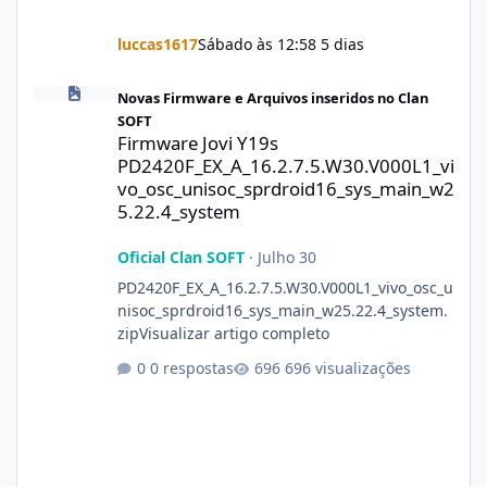
luccas1617
Sábado às 12:58
5 dias
Firmware Jovi Y19s PD2420F_EX_A_16.2.7.5.W30.V000L1_vivo_osc
Novas Firmware e Arquivos inseridos no Clan
SOFT
Firmware Jovi Y19s
PD2420F_EX_A_16.2.7.5.W30.V000L1_vi
vo_osc_unisoc_sprdroid16_sys_main_w2
5.22.4_system
Oficial Clan SOFT
·
Julho 30
PD2420F_EX_A_16.2.7.5.W30.V000L1_vivo_osc_u
nisoc_sprdroid16_sys_main_w25.22.4_system.
zipVisualizar artigo completo
0 respostas
696 visualizações