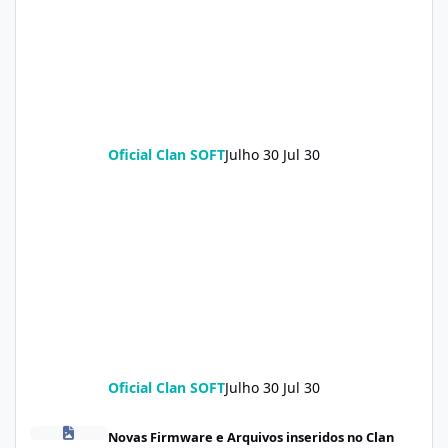
Oficial Clan SOFT
Julho 30
Jul 30
Oficial Clan SOFT
Julho 30
Jul 30
Redmi Turbo 5 (klee) ENG Firmware Engineering Rom KeepNV_k
Novas Firmware e Arquivos inseridos no Clan