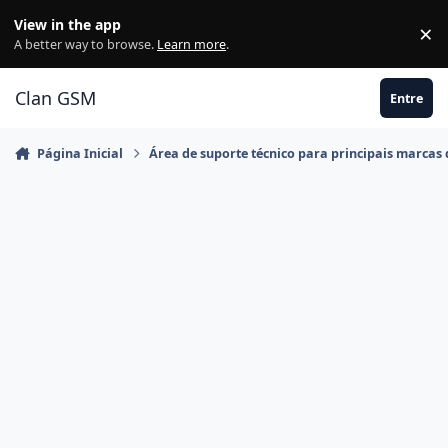
Ir para conteúdo
View in the app
×
Di
A better way to browse.
Learn more
.
Clan GSM
Entre
Página Inicial
Área de suporte técnico para principais marcas