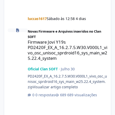
luccas1617
Sábado às 12:58
4 dias
Firmware Jovi Y19s PD2420F_EX_A_16.2.7.5.W30.V000L1_vivo_osc
Novas Firmware e Arquivos inseridos no Clan
SOFT
Firmware Jovi Y19s
PD2420F_EX_A_16.2.7.5.W30.V000L1_vi
vo_osc_unisoc_sprdroid16_sys_main_w2
5.22.4_system
Oficial Clan SOFT
·
Julho 30
PD2420F_EX_A_16.2.7.5.W30.V000L1_vivo_osc_u
nisoc_sprdroid16_sys_main_w25.22.4_system.
zipVisualizar artigo completo
0 respostas
689 visualizações