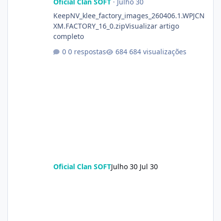
Oficial Clan SOFT
·
Julho 30
KeepNV_klee_factory_images_260406.1.WPJCN
XM.FACTORY_16_0.zipVisualizar artigo
completo
0 respostas
684 visualizações
Oficial Clan SOFT
Julho 30
Jul 30