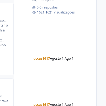
0 respostas
1621 visualizações
o...
tar o
h e
c..
lho.
luccas1617
Agosto 1
Ago 1
!!!
c tava
luccas1617
Agosto 1
Ago 1