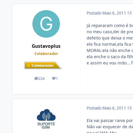
Postado
Maio 6, 2011
15
Já repararam como é b
no meu caso,dei de pr
defeito que deixa o mes
ele fica normal,ela fic
Gustavoplus
MORAL:ela não enche o 
Colaborador
ela enche o saco da fi
e assim eu vou indo... f
224
1
posts
Reputação
Postado
Maio 6, 2011
15
Ela vai passar raiva p
Não vai esquecer de da
no sal kkkk Abç.