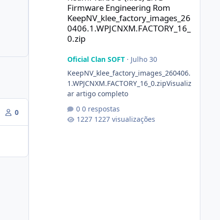
Firmware Engineering Rom
KeepNV_klee_factory_images_26
0406.1.WPJCNXM.FACTORY_16_
0.zip
Oficial Clan SOFT
·
Julho 30
KeepNV_klee_factory_images_260406.
1.WPJCNXM.FACTORY_16_0.zipVisualiz
ar artigo completo
0 respostas
0
1227 visualizações