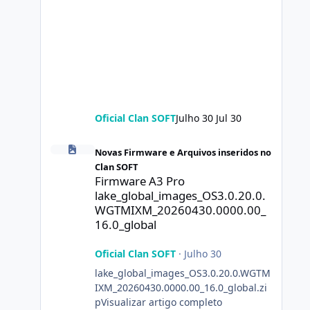
Oficial Clan SOFT
Julho 30
Jul 30
Firmware A3 Pro lake_global_images_OS3.0.20.0.WGTMIXM
Novas Firmware e Arquivos inseridos no
Clan SOFT
Firmware A3 Pro
lake_global_images_OS3.0.20.0.
WGTMIXM_20260430.0000.00_
16.0_global
Oficial Clan SOFT
·
Julho 30
lake_global_images_OS3.0.20.0.WGTM
IXM_20260430.0000.00_16.0_global.zi
pVisualizar artigo completo