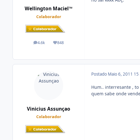
Wellington Maciel™
Colaborador
4.6k
848
posts
Reputação
Postado
Maio 6, 2011
15
Hum.. interresante , 
quem sabe onde vend
Vinicius Assunçao
Colaborador