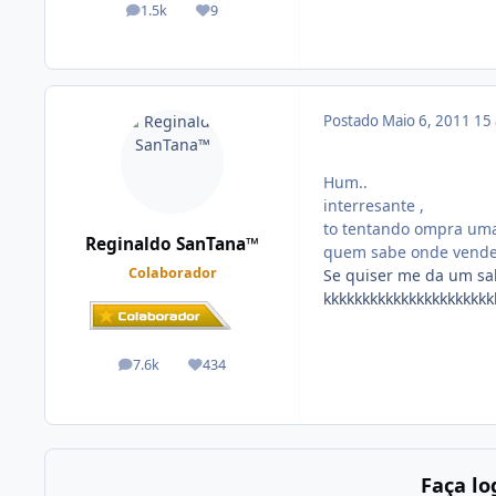
1.5k
9
posts
Reputação
Postado
Maio 6, 2011
15
Hum..
interresante ,
to tentando ompra um
Reginaldo SanTana™
quem sabe onde vend
Colaborador
Se quiser me da um sal
kkkkkkkkkkkkkkkkkkkkkk
7.6k
434
posts
Reputação
Faça l