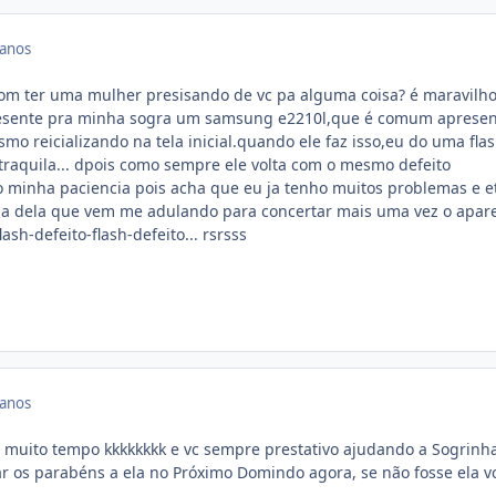
 anos
om ter uma mulher presisando de vc pa alguma coisa? é maravilhos
esente pra minha sogra um samsung e2210l,que é comum apresen
mo reicializando na tela inicial.quando ele faz isso,eu do uma flas
a traquila... dpois como sempre ele volta com o mesmo defeito
minha paciencia pois acha que eu ja tenho muitos problemas e et
lha dela que vem me adulando para concertar mais uma vez o apare
lash-defeito-flash-defeito... rsrsss
 anos
or muito tempo kkkkkkkk e vc sempre prestativo ajudando a Sogrinha
r os parabéns a ela no Próximo Domindo agora, se não fosse ela v