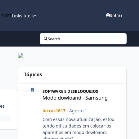
n SOFT
Links úteis
Entrar
Search...
Tópicos
Modo dowloand - Samsung
SOFTWARE E DESBLOQUEIOS
Modo dowloand - Samsung
es
luccas1617
·
Agosto 1
Com essas nova atualização, estou
tendo dificuldades em colocar os
aparelhos em modo dowloand.
alguma ajuda?