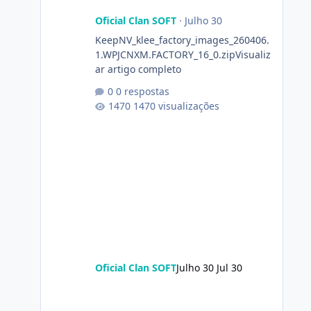
Oficial Clan SOFT
·
Julho 30
KeepNV_klee_factory_images_260406.
1.WPJCNXM.FACTORY_16_0.zipVisualiz
ar artigo completo
0 respostas
1470 visualizações
Oficial Clan SOFT
Julho 30
Jul 30