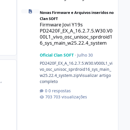
Firmware Jovi Y19s PD2420F_EX_A_16.2.7.5.W30.V000L1_vi
Novas Firmware e Arquivos inseridos no
Clan SOFT
Firmware Jovi Y19s
PD2420F_EX_A_16.2.7.5.W30.V0
00L1_vivo_osc_unisoc_sprdroid1
6_sys_main_w25.22.4_system
Oficial Clan SOFT
·
Julho 30
PD2420F_EX_A_16.2.7.5.W30.V000L1_vi
vo_osc_unisoc_sprdroid16_sys_main_
w25.22.4_system.zipVisualizar artigo
,
completo
0 respostas
703 visualizações