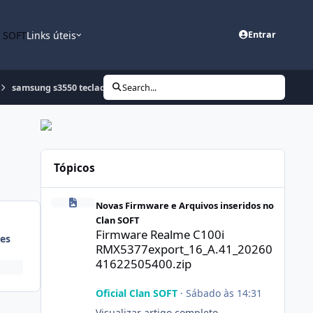
n SOFT
Links úteis
Entrar
samsung s3550 teclados travados...
Search...
Tópicos
Firmware Realme C100i RMX5377export_16_A.41_2026041
Novas Firmware e Arquivos inseridos no
Clan SOFT
Firmware Realme C100i
es
RMX5377export_16_A.41_20260
41622505400.zip
Oficial Clan SOFT
·
Sábado às 14:31
Visualizar artigo completo