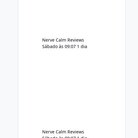
adequately, and managing stress. If
Alka Slim is incorporated into such a
routine, users should still maint
Nerve Calm Reviews
Sábado às 09:07
1 dia
Nerve Calm Reviews