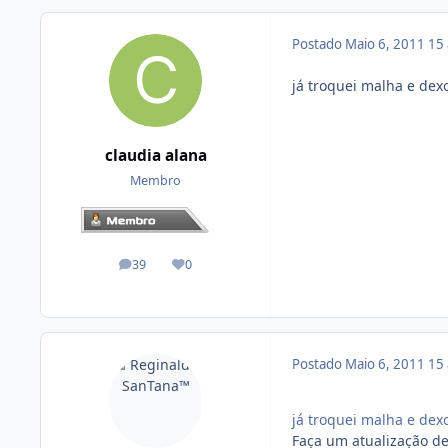
Postado
Maio 6, 2011
15
já troquei malha e dexo
claudia alana
Membro
39
0
posts
Reputação
Postado
Maio 6, 2011
15
já troquei malha e dexo
Faça um atualização de