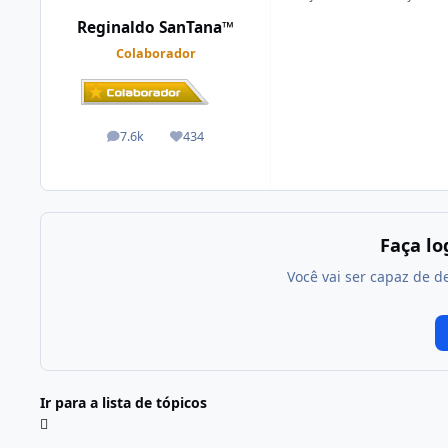
Reginaldo SanTana™
Colaborador
7.6k
434
posts
Reputação
Faça l
Você vai ser capaz de d
Ir para a lista de tópicos