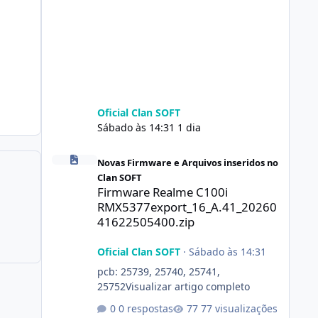
Oficial Clan SOFT
Sábado às 14:31
1 dia
Firmware Realme C100i RMX5377export_16_A.41_2026041
Novas Firmware e Arquivos inseridos no
Clan SOFT
Firmware Realme C100i
RMX5377export_16_A.41_20260
41622505400.zip
Oficial Clan SOFT
·
Sábado às 14:31
pcb: 25739, 25740, 25741,
25752Visualizar artigo completo
0 respostas
77 visualizações