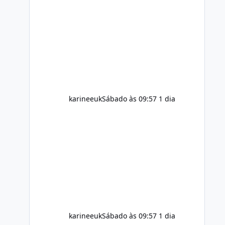
ingredients and the individual using
it. Nevertheless, Soda Slim weight
loss results are not guaranteed. Body
weight is affected by many factors,
including calorie intake, activity level,
age, sleep, genetics, medications,
and metabolic health. This means two
peopl
karineeuk
Sábado às 09:57
1 dia
karineeuk
Sábado às 09:57
1 dia