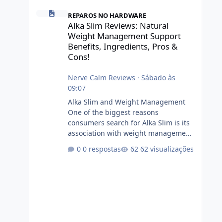
Alka Slim Reviews: Natural Weight Management Support Be
REPAROS NO HARDWARE
Alka Slim Reviews: Natural
Weight Management Support
Benefits, Ingredients, Pros &
Cons!
Nerve Calm Reviews
·
Sábado às
09:07
Alka Slim and Weight Management
One of the biggest reasons
consumers search for Alka Slim is its
association with weight management.
Successful long-term weight
0 respostas
62 visualizações
management typically depends on
consistency rather than quick fixes. A
sustainable routine may include
eating nutrient-dense foods,
controlling portions, reducing
excessive intake of highly processed
foods, staying active, sleeping