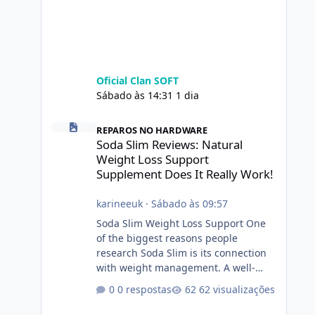
Oficial Clan SOFT
Sábado às 14:31
1 dia
Soda Slim Reviews: Natural Weight Loss Support Suppleme
REPAROS NO HARDWARE
Soda Slim Reviews: Natural
Weight Loss Support
Supplement Does It Really Work!
karineeuk
·
Sábado às 09:57
Soda Slim Weight Loss Support One
of the biggest reasons people
research Soda Slim is its connection
with weight management. A well-
designed supplement may make
0 respostas
62 visualizações
certain aspects of a healthy routine
easier to maintain, depending on its