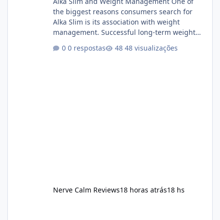
Alka Slim and Weight Management One of
the biggest reasons consumers search for
Alka Slim is its association with weight
management. Successful long-term weight
management typically depends on
0 respostas
48 visualizações
consistency rather than quick fixes. A
sustainable routine may include eating
nutrient-dense foods, controlling portions,
reducing excessive intake of highly processed
foods, staying active, sleeping adequately,
and managing stress. If Alka Slim is
incorporated into such a routine, users
should still maint
Nerve Calm Reviews
18 horas atrás
18 hs