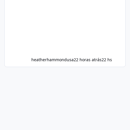
heatherhammondusa
22 horas atrás
22 hs