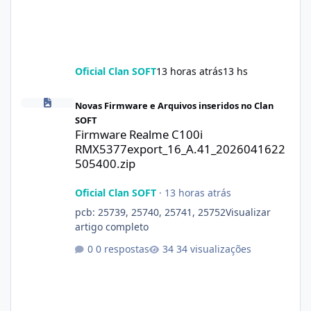
Oficial Clan SOFT
13 horas atrás
13 hs
Firmware Realme C100i RMX5377export_16_A.41_2026041622505
Novas Firmware e Arquivos inseridos no Clan
SOFT
Firmware Realme C100i
RMX5377export_16_A.41_2026041622
505400.zip
Oficial Clan SOFT
·
13 horas atrás
pcb: 25739, 25740, 25741, 25752Visualizar
artigo completo
0 respostas
34 visualizações