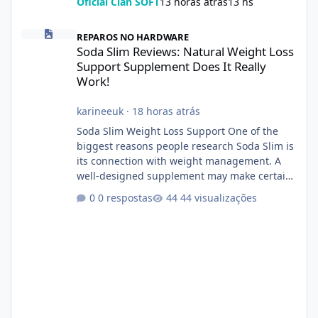
Oficial Clan SOFT
13 horas atrás
13 hs
Soda Slim Reviews: Natural Weight Loss Support Supplement Doe
REPAROS NO HARDWARE
Soda Slim Reviews: Natural Weight Loss
Support Supplement Does It Really
Work!
karineeuk
·
18 horas atrás
Soda Slim Weight Loss Support One of the
biggest reasons people research Soda Slim is
its connection with weight management. A
well-designed supplement may make certain
aspects of a healthy routine easier to
0 respostas
44 visualizações
maintain, depending on its ingredients and
the individual using it. Nevertheless, Soda
Slim weight loss results are not guaranteed.
Body weight is affected by many factors,
including calorie intake, activity level, age,
sleep, genetics, medications, and metabolic
health. This means two peopl