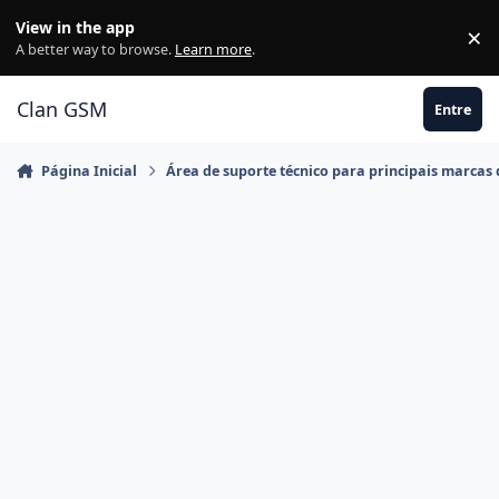
Ir para conteúdo
View in the app
×
Di
A better way to browse.
Learn more
.
Clan GSM
Entre
Página Inicial
Área de suporte técnico para principais marcas