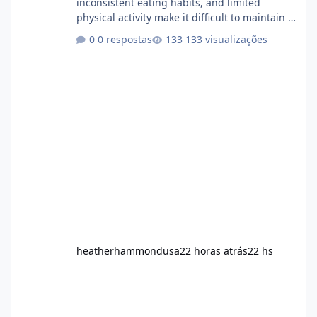
inconsistent eating habits, and limited
physical activity make it difficult to maintain a
healthy routine. As a result, many people look
0 respostas
133 visualizações
for dietary supplements that may
complement their efforts to lose weight. Alka
Slim is marketed as a weight-management
supplement designed for people who want
additional support while working toward their
fitness and weight goals. But an important
question remains: Does Alka Slim
heatherhammondusa
22 horas atrás
22 hs